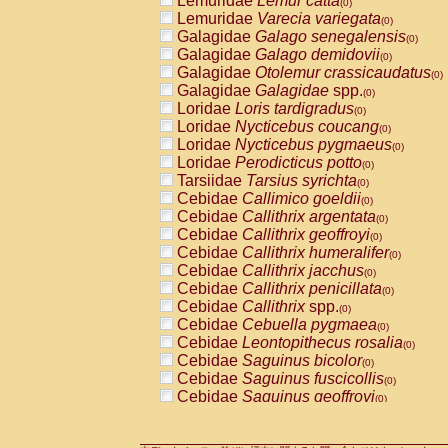
Lemuridae
Lemur catta
(0)
Pitheciidae
Callicebus cupreus
(0)
Lemuridae
Varecia variegata
(0)
Pitheciidae
Callicebus donacophilus
(0
Galagidae
Galago senegalensis
(0)
Pitheciidae
Callicebus moloch
(0)
Galagidae
Galago demidovii
(0)
Pitheciidae
Callicebus torquatus
(0)
Galagidae
Otolemur crassicaudatus
(0)
Pitheciidae
Callicebus
spp.
(0)
Galagidae
Galagidae
spp.
(0)
Pitheciidae
Chiropotes satanas
(0)
Loridae
Loris tardigradus
(0)
Pitheciidae
Pithecia monachus
(0)
Loridae
Nycticebus coucang
(0)
Pitheciidae
Pithecia pithecia
(0)
Loridae
Nycticebus pygmaeus
(0)
Cercopithecidae
Cercocebus agilis
(0)
Loridae
Perodicticus potto
(0)
Cercopithecidae
Cercocebus galeritus
Tarsiidae
Tarsius syrichta
(0)
Cercopithecidae
Cercocebus torquatu
Cebidae
Callimico goeldii
(0)
Cercopithecidae
Cercocebus torquatus
Cebidae
Callithrix argentata
(0)
Cercopithecidae
Cercocebus torquatu
Cebidae
Callithrix geoffroyi
(0)
Cercopithecidae
Cercocebus
hybrid
(0)
Cebidae
Callithrix humeralifer
(0)
Cercopithecidae
Cercocebus
spp.
(0)
Cebidae
Callithrix jacchus
(0)
Cercopithecidae
Lophocebus albigen
Cebidae
Callithrix penicillata
(0)
Cercopithecidae
Papio anubis
(0)
Cebidae
Callithrix
spp.
(0)
Cercopithecidae
Papio cynocephalus
(
Cebidae
Cebuella pygmaea
(0)
Cercopithecidae
Papio hamadryas
(0)
Cebidae
Leontopithecus rosalia
(0)
Cercopithecidae
Papio papio
(0)
Cebidae
Saguinus bicolor
(0)
Cercopithecidae
Papio
spp.
(0)
Cebidae
Saguinus fuscicollis
(0)
Cercopithecidae
Mandrillus leucopha
Cebidae
Saguinus geoffroyi
(0)
Cercopithecidae
Mandrillus sphinx
(0)
Cebidae
Saguinus imperator
(0)
Cercopithecidae
Theropithecus gelad
Cebidae
Saguinus labiatus
(0)
Cercopithecidae
Macaca arctoides
(0)