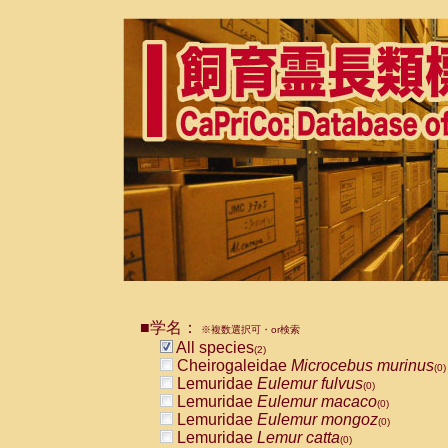
■学名：
※複数選択可・or検索
All species
(2)
Cheirogaleidae
Microcebus murinus
(0)
Lemuridae
Eulemur fulvus
(0)
Lemuridae
Eulemur macaco
(0)
Lemuridae
Eulemur mongoz
(0)
Lemuridae
Lemur catta
(0)