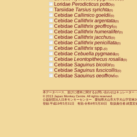
Pitheciidae
Callicebus cupreus
Loridae
Perodicticus potto
(0)
(0)
Pitheciidae
Callicebus donacophilus
Tarsiidae
Tarsius syrichta
(0
(0)
Pitheciidae
Callicebus moloch
Cebidae
Callimico goeldii
(0)
(0)
Pitheciidae
Callicebus torquatus
Cebidae
Callithrix argentata
(0)
(0)
Pitheciidae
Callicebus
spp.
Cebidae
Callithrix geoffroyi
(0)
(0)
Pitheciidae
Chiropotes satanas
Cebidae
Callithrix humeralifer
(0)
(0)
Pitheciidae
Pithecia monachus
Cebidae
Callithrix jacchus
(0)
(0)
Pitheciidae
Pithecia pithecia
Cebidae
Callithrix penicillata
(0)
(0)
Cercopithecidae
Cercocebus agilis
Cebidae
Callithrix
spp.
(0)
(0)
Cercopithecidae
Cercocebus galeritus
Cebidae
Cebuella pygmaea
(0)
Cercopithecidae
Cercocebus torquatu
Cebidae
Leontopithecus rosalia
(0)
Cercopithecidae
Cercocebus torquatus
Cebidae
Saguinus bicolor
(0)
Cercopithecidae
Cercocebus torquatu
Cebidae
Saguinus fuscicollis
(0)
Cercopithecidae
Cercocebus
hybrid
Cebidae
Saguinus geoffroyi
(0)
(0)
Cercopithecidae
Cercocebus
spp.
Cebidae
Saguinus imperator
(0)
(0)
Cercopithecidae
Lophocebus albigen
Cebidae
Saguinus labiatus
(0)
Cercopithecidae
Papio anubis
Cebidae
Saguinus leucopus
本データベース、並びに標本に関するお問い合わせはキュレーター・新宅勇太までお願い
(0)
(0)
© 2013 Japan Monkey Centre. All rights reserved.
Cercopithecidae
Papio cynocephalus
Cebidae
Saguinus midas
(
(0)
公益財団法人日本モンキーセンター 愛知県犬山市大字犬山字官林26番
Cercopithecidae
Papio hamadryas
Cebidae
Saguinus mystax
(0)
登録:平成19年5月31日 有効:令和4年5月30日 取扱責任者:綿貫宏
(0)
Cercopithecidae
Papio papio
Cebidae
Saguinus nigricollis
(0)
(0)
Cercopithecidae
Papio
spp.
Cebidae
Saguinus oedipus
(0)
(1)
Cercopithecidae
Mandrillus leucopha
Cebidae
Saguinus weddelli
(0)
Cercopithecidae
Mandrillus sphinx
Cebidae
Saguinus
spp.
(0)
(0)
Cercopithecidae
Theropithecus gelad
Cebidae
Aotus trivirgatus
(0)
Cercopithecidae
Macaca arctoides
Cebidae
Cebus albifrons
(0)
(0)