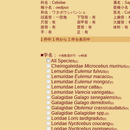
科名：Cebidae
Cebidae
Saguinus midas
属名：
Sa
(0)
種小名：
oedipus
亜種小名
Cebidae
Saguinus mystax
(0)
和名：ワタボウシパンシェ
英名：Cotto
Cebidae
Saguinus nigricollis
(0)
頭蓋骨：一部無
下顎骨：有
上腕骨：
Cebidae
Saguinus oedipus
(1)
尺骨：有
肩甲骨：有
大腿骨：
Cebidae
Saguinus weddelli
(0)
腓骨：有
寛骨：有
体幹：有
Cebidae
Saguinus
spp.
(0)
手：有
足：有
Cebidae
Aotus trivirgatus
(0)
Cebidae
Cebus albifrons
1 件中 1 件から 1 件を表示中
(0)
Cebidae
Cebus apella
(0)
Cebidae
Cebus capucinus
(0)
■学名：
Cebidae
Cebus nigrivittatus
※複数選択可・or検索
(0)
Cebidae
Cebus
spp.
All Species
(0)
(1)
Cebidae
Saimiri boliviensis
Cheirogaleidae
Microcebus murinus
(0)
(0)
Cebidae
Saimiri sciureus
Lemuridae
Eulemur fulvus
(0)
(0)
Atelidae
Alouatta caraya
Lemuridae
Eulemur macaco
(0)
(0)
Atelidae
Alouatta fusca
Lemuridae
Eulemur mongoz
(0)
(0)
Atelidae
Alouatta seniculus
Lemuridae
Lemur catta
(0)
(0)
Atelidae
Alouatta
spp.
Lemuridae
Varecia variegata
(0)
(0)
Atelidae
Ateles belzebuth
Galagidae
Galago senegalensis
(0)
(0)
Atelidae
Ateles geoffroyi
Galagidae
Galago demidovii
(0)
(0)
Atelidae
Ateles paniscus
Galagidae
Otolemur crassicaudatus
(0)
(0)
Atelidae
Ateles
spp.
Galagidae
Galagidae
spp.
(0)
(0)
Atelidae
Lagothrix lagothricha
Loridae
Loris tardigradus
(0)
(0)
Atelidae
Lagothrix lagothricha cana
Loridae
Nycticebus coucang
(0)
(0)
Pitheciidae
Cacajao calvus rubicundu
Loridae
Nycticebus pygmaeus
(0)