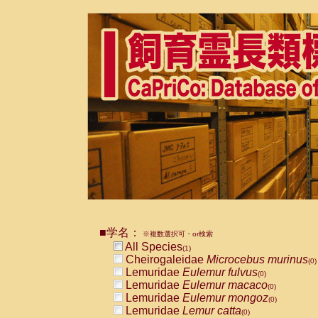
■学名：
※複数選択可・or検索
All Species
(1)
Cheirogaleidae
Microcebus murinus
(0)
Lemuridae
Eulemur fulvus
(0)
Lemuridae
Eulemur macaco
(0)
Lemuridae
Eulemur mongoz
(0)
Lemuridae
Lemur catta
(0)