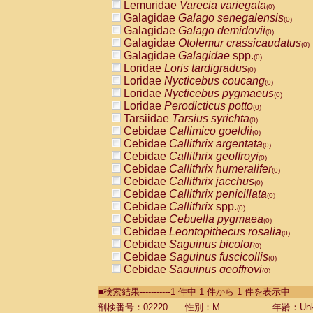
Lemuridae
Varecia variegata
(0)
Galagidae
Galago senegalensis
(0)
Galagidae
Galago demidovii
(0)
Galagidae
Otolemur crassicaudatus
(0)
Galagidae
Galagidae
spp.
(0)
Loridae
Loris tardigradus
(0)
Loridae
Nycticebus coucang
(0)
Loridae
Nycticebus pygmaeus
(0)
Loridae
Perodicticus potto
(0)
Tarsiidae
Tarsius syrichta
(0)
Cebidae
Callimico goeldii
(0)
Cebidae
Callithrix argentata
(0)
Cebidae
Callithrix geoffroyi
(0)
Cebidae
Callithrix humeralifer
(0)
Cebidae
Callithrix jacchus
(0)
Cebidae
Callithrix penicillata
(0)
Cebidae
Callithrix
spp.
(0)
Cebidae
Cebuella pygmaea
(0)
Cebidae
Leontopithecus rosalia
(0)
Cebidae
Saguinus bicolor
(0)
Cebidae
Saguinus fuscicollis
(0)
Cebidae
Saguinus geoffroyi
(0)
Cebidae
Saguinus imperator
(0)
■検索結果-----------1 件中 1 件から 1 件を表示中
Cebidae
Saguinus labiatus
(0)
Cebidae
Saguinus leucopus
剖検番号：02220
性別：M
年齢：Unk
(0)