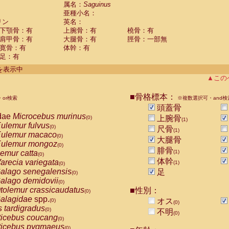
guinus midas
属名：
Saguinus
(0)
亜種小名：
guinus mystax
(0)
リン
英名：
uinus nigricollis
(1)
下顎骨：有
上腕骨：有
橈骨：有
guinus oedipus
(0)
肩甲骨：有
大腿骨：有
脛骨：一部無
uinus weddelli
(0)
寛骨：有
体幹：有
guinus
spp.
(0)
足：有
us trivirgatus
(0)
us albifrons
件を表示中
(0)
us apella
▲この
(0)
bus capucinus
(0)
us nigrivittatus
■骨格標本：
or検索
(0)
※複数選択可・and検
bus
spp.
頭蓋骨
(0)
miri boliviensis
dae
Microcebus murinus
(0)
上腕骨
(0)
(1)
miri sciureus
ulemur fulvus
(0)
(0)
尺骨
(1)
uatta caraya
ulemur macaco
(0)
(0)
大腿骨
uatta fusca
ulemur mongoz
(0)
(0)
腓骨
uatta seniculus
emur catta
(1)
(0)
(0)
uatta
spp.
体幹
arecia variegata
(0)
(1)
(0)
les belzebuth
alago senegalensis
足
(0)
(0)
les geoffroyi
alago demidovii
(0)
(0)
les paniscus
tolemur crassicaudatus
■性別：
(0)
(0)
les
spp.
alagidae
spp.
(0)
オス
(0)
(0)
othrix lagothricha
s tardigradus
(0)
(0)
不明
(0)
othrix lagothricha cana
ticebus coucang
(0)
(0)
Cacajao calvus rubicundus
ticebus pygmaeus
(0)
(0)