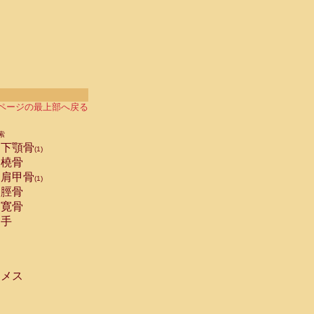
ページの最上部へ戻る
索
下顎骨
(1)
橈骨
肩甲骨
(1)
脛骨
寛骨
手
メス