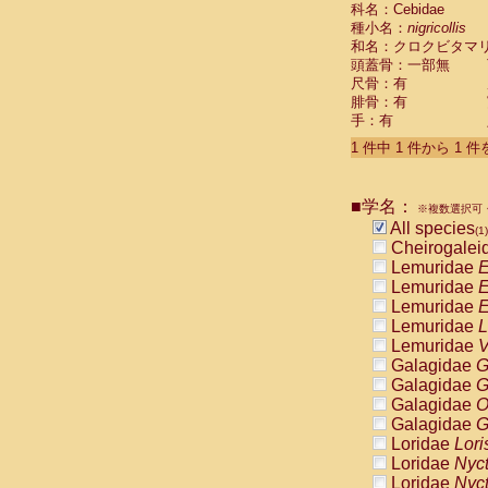
科名：Cebidae
Cebidae
Sa
種小名：
nigricollis
Cebidae
Sa
和名：クロクビタマ
Cebidae
Sag
頭蓋骨：一部無
Cebidae
Sa
尺骨：有
Cebidae
Sag
腓骨：有
Cebidae
Sa
手：有
Cebidae
Aot
Cebidae
Ceb
1 件中 1 件から 1 
Cebidae
Ceb
Cebidae
Ce
■学名：
Cebidae
Ceb
※複数選択可・
Cebidae
Ce
All species
(1)
Cebidae
Sai
Cheirogalei
Cebidae
Sai
Lemuridae
E
Atelidae
Alo
Lemuridae
E
Atelidae
Alo
Lemuridae
E
Atelidae
Alo
Lemuridae
L
Atelidae
Alo
Lemuridae
V
Atelidae
Ate
Galagidae
G
Atelidae
Ate
Galagidae
G
Atelidae
Ate
Galagidae
O
Atelidae
Ate
Galagidae
G
Atelidae
Lag
Loridae
Lori
Atelidae
Lag
Loridae
Nyc
Pitheciidae
Loridae
Nyc