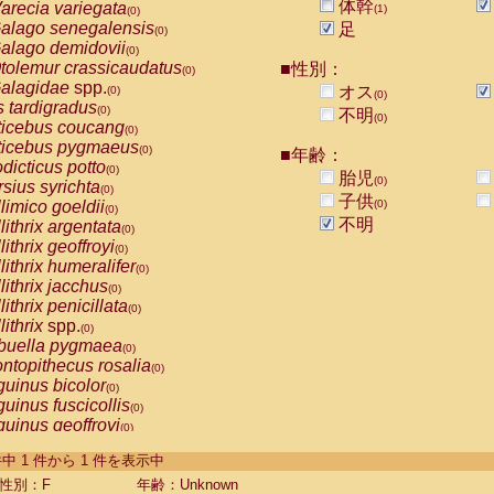
体幹
arecia variegata
(1)
(0)
alago senegalensis
足
(0)
alago demidovii
(0)
tolemur crassicaudatus
■性別：
(0)
alagidae
spp.
オス
(0)
(0)
s tardigradus
(0)
不明
(0)
ticebus coucang
(0)
ticebus pygmaeus
(0)
■年齢：
dicticus potto
(0)
胎児
(0)
rsius syrichta
(0)
子供
limico goeldii
(0)
(0)
不明
lithrix argentata
(0)
lithrix geoffroyi
(0)
lithrix humeralifer
(0)
lithrix jacchus
(0)
lithrix penicillata
(0)
lithrix
spp.
(0)
buella pygmaea
(0)
ntopithecus rosalia
(0)
uinus bicolor
(0)
uinus fuscicollis
(0)
uinus geoffroyi
(0)
uinus imperator
(0)
-1 件中 1 件から 1 件を表示中
uinus labiatus
(0)
guinus leucopus
性別：F
年齢：Unknown
(0)