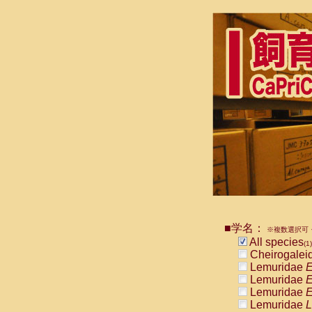
■学名：
※複数選択可・
All species
(1)
Cheirogalei
Lemuridae
E
Lemuridae
E
Lemuridae
E
Lemuridae
L