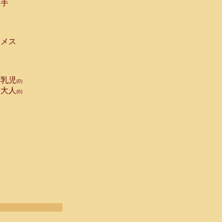
手
メス
乳児
(0)
大人
(0)