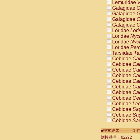
Lemuridae
V
Galagidae
G
Galagidae
G
Galagidae
O
Galagidae
G
Loridae
Lori
Loridae
Nyc
Loridae
Nyc
Loridae
Pero
Tarsiidae
Ta
Cebidae
Cal
Cebidae
Cal
Cebidae
Cal
Cebidae
Cal
Cebidae
Cal
Cebidae
Cal
Cebidae
Cal
Cebidae
Ce
Cebidae
Leo
Cebidae
Sag
Cebidae
Sag
Cebidae
Sag
Cebidae
Sag
■検索結果----------
Cebidae
Sag
Cebidae
Sa
剖検番号：02272