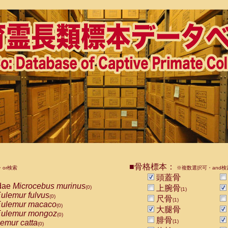
■骨格標本：
or検索
※複数選択可・and検
頭蓋骨
dae
Microcebus murinus
上腕骨
(0)
(1)
ulemur fulvus
(0)
尺骨
(1)
ulemur macaco
(0)
大腿骨
ulemur mongoz
(0)
腓骨
emur catta
(1)
(0)