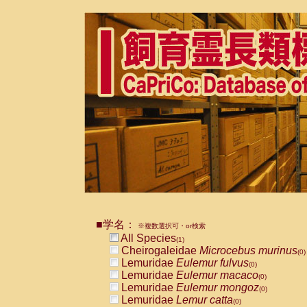
■学名：
※複数選択可・or検索
All Species
(1)
Cheirogaleidae
Microcebus murinus
(0)
Lemuridae
Eulemur fulvus
(0)
Lemuridae
Eulemur macaco
(0)
Lemuridae
Eulemur mongoz
(0)
Lemuridae
Lemur catta
(0)