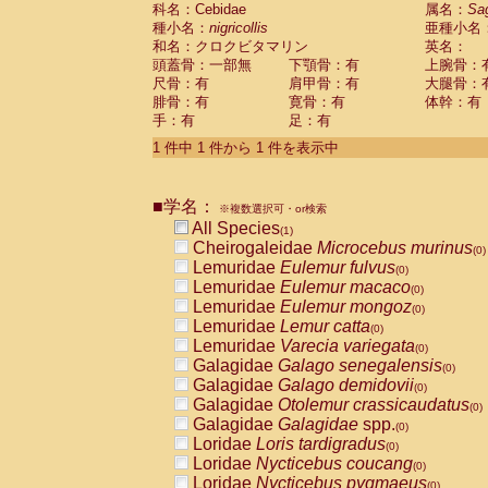
科名：Cebidae
Cebidae
Saguinus midas
属名：
Sa
(0)
種小名：
nigricollis
亜種小名
Cebidae
Saguinus mystax
(0)
和名：クロクビタマリン
英名：
Cebidae
Saguinus nigricollis
(1)
頭蓋骨：一部無
下顎骨：有
上腕骨：
Cebidae
Saguinus oedipus
(0)
尺骨：有
肩甲骨：有
大腿骨：
Cebidae
Saguinus weddelli
(0)
腓骨：有
寛骨：有
体幹：有
Cebidae
Saguinus
spp.
(0)
手：有
足：有
Cebidae
Aotus trivirgatus
(0)
Cebidae
Cebus albifrons
1 件中 1 件から 1 件を表示中
(0)
Cebidae
Cebus apella
(0)
Cebidae
Cebus capucinus
(0)
■学名：
Cebidae
Cebus nigrivittatus
※複数選択可・or検索
(0)
Cebidae
Cebus
spp.
All Species
(0)
(1)
Cebidae
Saimiri boliviensis
Cheirogaleidae
Microcebus murinus
(0)
(0)
Cebidae
Saimiri sciureus
Lemuridae
Eulemur fulvus
(0)
(0)
Atelidae
Alouatta caraya
Lemuridae
Eulemur macaco
(0)
(0)
Atelidae
Alouatta fusca
Lemuridae
Eulemur mongoz
(0)
(0)
Atelidae
Alouatta seniculus
Lemuridae
Lemur catta
(0)
(0)
Atelidae
Alouatta
spp.
Lemuridae
Varecia variegata
(0)
(0)
Atelidae
Ateles belzebuth
Galagidae
Galago senegalensis
(0)
(0)
Atelidae
Ateles geoffroyi
Galagidae
Galago demidovii
(0)
(0)
Atelidae
Ateles paniscus
Galagidae
Otolemur crassicaudatus
(0)
(0)
Atelidae
Ateles
spp.
Galagidae
Galagidae
spp.
(0)
(0)
Atelidae
Lagothrix lagothricha
Loridae
Loris tardigradus
(0)
(0)
Atelidae
Lagothrix lagothricha cana
Loridae
Nycticebus coucang
(0)
(0)
Pitheciidae
Cacajao calvus rubicundu
Loridae
Nycticebus pygmaeus
(0)