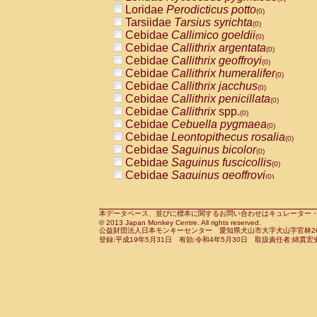
Pitheciidae
Callicebus cupreus
Loridae
Perodicticus potto
(0)
(0)
Pitheciidae
Callicebus donacophilus
Tarsiidae
Tarsius syrichta
(0
(0)
Pitheciidae
Callicebus moloch
Cebidae
Callimico goeldii
(0)
(0)
Pitheciidae
Callicebus torquatus
Cebidae
Callithrix argentata
(0)
(0)
Pitheciidae
Callicebus
spp.
Cebidae
Callithrix geoffroyi
(0)
(0)
Pitheciidae
Chiropotes satanas
Cebidae
Callithrix humeralifer
(0)
(0)
Pitheciidae
Pithecia monachus
Cebidae
Callithrix jacchus
(0)
(0)
Pitheciidae
Pithecia pithecia
Cebidae
Callithrix penicillata
(0)
(0)
Cercopithecidae
Cercocebus agilis
Cebidae
Callithrix
spp.
(0)
(0)
Cercopithecidae
Cercocebus galeritus
Cebidae
Cebuella pygmaea
(0)
Cercopithecidae
Cercocebus torquatu
Cebidae
Leontopithecus rosalia
(0)
Cercopithecidae
Cercocebus torquatus
Cebidae
Saguinus bicolor
(0)
Cercopithecidae
Cercocebus torquatu
Cebidae
Saguinus fuscicollis
(0)
Cercopithecidae
Cercocebus
hybrid
Cebidae
Saguinus geoffroyi
(0)
(0)
Cercopithecidae
Cercocebus
spp.
Cebidae
Saguinus imperator
(0)
(0)
Cercopithecidae
Lophocebus albigen
Cebidae
Saguinus labiatus
(0)
Cercopithecidae
Papio anubis
Cebidae
Saguinus leucopus
本データベース、並びに標本に関するお問い合わせはキュレーター・新宅勇太までお願い
(0)
(0)
© 2013 Japan Monkey Centre. All rights reserved.
Cercopithecidae
Papio cynocephalus
Cebidae
Saguinus midas
(
(0)
公益財団法人日本モンキーセンター 愛知県犬山市大字犬山字官林26番
Cercopithecidae
Papio hamadryas
Cebidae
Saguinus mystax
(0)
登録:平成19年5月31日 有効:令和4年5月30日 取扱責任者:綿貫宏
(0)
Cercopithecidae
Papio papio
Cebidae
Saguinus nigricollis
(0)
(1)
Cercopithecidae
Papio
spp.
Cebidae
Saguinus oedipus
(0)
(0)
Cercopithecidae
Mandrillus leucopha
Cebidae
Saguinus weddelli
(0)
Cercopithecidae
Mandrillus sphinx
Cebidae
Saguinus
spp.
(0)
(0)
Cercopithecidae
Theropithecus gelad
Cebidae
Aotus trivirgatus
(0)
Cercopithecidae
Macaca arctoides
Cebidae
Cebus albifrons
(0)
(0)