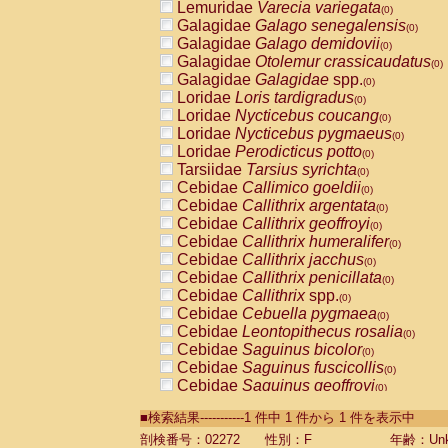
Lemuridae
Varecia variegata
(0)
Galagidae
Galago senegalensis
(0)
Galagidae
Galago demidovii
(0)
Galagidae
Otolemur crassicaudatus
(0)
Galagidae
Galagidae
spp.
(0)
Loridae
Loris tardigradus
(0)
Loridae
Nycticebus coucang
(0)
Loridae
Nycticebus pygmaeus
(0)
Loridae
Perodicticus potto
(0)
Tarsiidae
Tarsius syrichta
(0)
Cebidae
Callimico goeldii
(0)
Cebidae
Callithrix argentata
(0)
Cebidae
Callithrix geoffroyi
(0)
Cebidae
Callithrix humeralifer
(0)
Cebidae
Callithrix jacchus
(0)
Cebidae
Callithrix penicillata
(0)
Cebidae
Callithrix
spp.
(0)
Cebidae
Cebuella pygmaea
(0)
Cebidae
Leontopithecus rosalia
(0)
Cebidae
Saguinus bicolor
(0)
Cebidae
Saguinus fuscicollis
(0)
Cebidae
Saguinus geoffroyi
(0)
Cebidae
Saguinus imperator
(0)
■検索結果-----------1 件中 1 件から 1 件を表示中
Cebidae
Saguinus labiatus
(0)
Cebidae
Saguinus leucopus
剖検番号：02272
性別：F
年齢：Unk
(0)