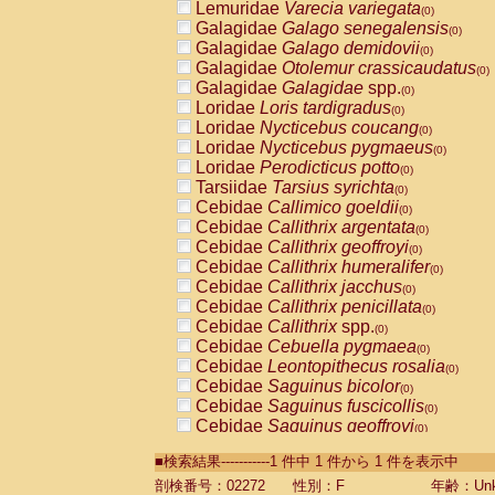
Lemuridae
Varecia variegata
(0)
Galagidae
Galago senegalensis
(0)
Galagidae
Galago demidovii
(0)
Galagidae
Otolemur crassicaudatus
(0)
Galagidae
Galagidae
spp.
(0)
Loridae
Loris tardigradus
(0)
Loridae
Nycticebus coucang
(0)
Loridae
Nycticebus pygmaeus
(0)
Loridae
Perodicticus potto
(0)
Tarsiidae
Tarsius syrichta
(0)
Cebidae
Callimico goeldii
(0)
Cebidae
Callithrix argentata
(0)
Cebidae
Callithrix geoffroyi
(0)
Cebidae
Callithrix humeralifer
(0)
Cebidae
Callithrix jacchus
(0)
Cebidae
Callithrix penicillata
(0)
Cebidae
Callithrix
spp.
(0)
Cebidae
Cebuella pygmaea
(0)
Cebidae
Leontopithecus rosalia
(0)
Cebidae
Saguinus bicolor
(0)
Cebidae
Saguinus fuscicollis
(0)
Cebidae
Saguinus geoffroyi
(0)
Cebidae
Saguinus imperator
(0)
■検索結果-----------1 件中 1 件から 1 件を表示中
Cebidae
Saguinus labiatus
(0)
Cebidae
Saguinus leucopus
剖検番号：02272
性別：F
年齢：Unk
(0)