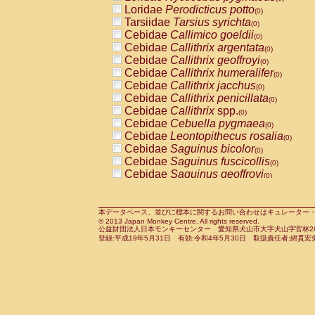
Pitheciidae
Callicebus cupreus
Loridae
Perodicticus potto
(0)
(0)
Pitheciidae
Callicebus donacophilus
Tarsiidae
Tarsius syrichta
(0
(0)
Pitheciidae
Callicebus moloch
Cebidae
Callimico goeldii
(0)
(0)
Pitheciidae
Callicebus torquatus
Cebidae
Callithrix argentata
(0)
(0)
Pitheciidae
Callicebus
spp.
Cebidae
Callithrix geoffroyi
(0)
(0)
Pitheciidae
Chiropotes satanas
Cebidae
Callithrix humeralifer
(0)
(0)
Pitheciidae
Pithecia monachus
Cebidae
Callithrix jacchus
(0)
(0)
Pitheciidae
Pithecia pithecia
Cebidae
Callithrix penicillata
(0)
(0)
Cercopithecidae
Cercocebus agilis
Cebidae
Callithrix
spp.
(0)
(0)
Cercopithecidae
Cercocebus galeritus
Cebidae
Cebuella pygmaea
(0)
Cercopithecidae
Cercocebus torquatu
Cebidae
Leontopithecus rosalia
(0)
Cercopithecidae
Cercocebus torquatus
Cebidae
Saguinus bicolor
(0)
Cercopithecidae
Cercocebus torquatu
Cebidae
Saguinus fuscicollis
(0)
Cercopithecidae
Cercocebus
hybrid
Cebidae
Saguinus geoffroyi
(0)
(0)
Cercopithecidae
Cercocebus
spp.
Cebidae
Saguinus imperator
(0)
(0)
Cercopithecidae
Lophocebus albigen
Cebidae
Saguinus labiatus
(0)
Cercopithecidae
Papio anubis
Cebidae
Saguinus leucopus
本データベース、並びに標本に関するお問い合わせはキュレーター・新宅勇太までお願い
(0)
(0)
© 2013 Japan Monkey Centre. All rights reserved.
Cercopithecidae
Papio cynocephalus
Cebidae
Saguinus midas
(
(0)
公益財団法人日本モンキーセンター 愛知県犬山市大字犬山字官林26番
Cercopithecidae
Papio hamadryas
Cebidae
Saguinus mystax
(0)
登録:平成19年5月31日 有効:令和4年5月30日 取扱責任者:綿貫宏
(0)
Cercopithecidae
Papio papio
Cebidae
Saguinus nigricollis
(0)
(1)
Cercopithecidae
Papio
spp.
Cebidae
Saguinus oedipus
(0)
(0)
Cercopithecidae
Mandrillus leucopha
Cebidae
Saguinus weddelli
(0)
Cercopithecidae
Mandrillus sphinx
Cebidae
Saguinus
spp.
(0)
(0)
Cercopithecidae
Theropithecus gelad
Cebidae
Aotus trivirgatus
(0)
Cercopithecidae
Macaca arctoides
Cebidae
Cebus albifrons
(0)
(0)