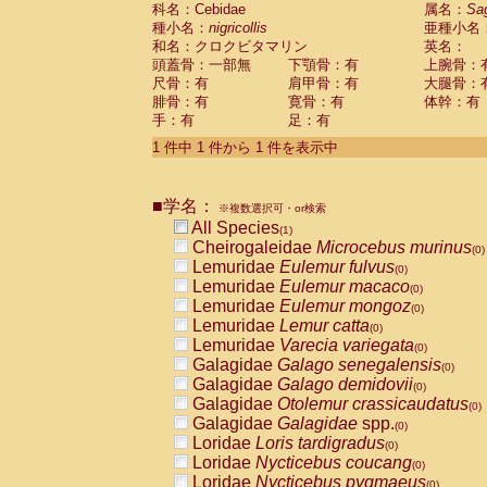
科名：Cebidae
Cebidae
Saguinus midas
属名：
Sa
(0)
種小名：
nigricollis
亜種小名
Cebidae
Saguinus mystax
(0)
和名：クロクビタマリン
英名：
Cebidae
Saguinus nigricollis
(1)
頭蓋骨：一部無
下顎骨：有
上腕骨：
Cebidae
Saguinus oedipus
(0)
尺骨：有
肩甲骨：有
大腿骨：
Cebidae
Saguinus weddelli
(0)
腓骨：有
寛骨：有
体幹：有
Cebidae
Saguinus
spp.
(0)
手：有
足：有
Cebidae
Aotus trivirgatus
(0)
Cebidae
Cebus albifrons
1 件中 1 件から 1 件を表示中
(0)
Cebidae
Cebus apella
(0)
Cebidae
Cebus capucinus
(0)
■学名：
Cebidae
Cebus nigrivittatus
※複数選択可・or検索
(0)
Cebidae
Cebus
spp.
All Species
(0)
(1)
Cebidae
Saimiri boliviensis
Cheirogaleidae
Microcebus murinus
(0)
(0)
Cebidae
Saimiri sciureus
Lemuridae
Eulemur fulvus
(0)
(0)
Atelidae
Alouatta caraya
Lemuridae
Eulemur macaco
(0)
(0)
Atelidae
Alouatta fusca
Lemuridae
Eulemur mongoz
(0)
(0)
Atelidae
Alouatta seniculus
Lemuridae
Lemur catta
(0)
(0)
Atelidae
Alouatta
spp.
Lemuridae
Varecia variegata
(0)
(0)
Atelidae
Ateles belzebuth
Galagidae
Galago senegalensis
(0)
(0)
Atelidae
Ateles geoffroyi
Galagidae
Galago demidovii
(0)
(0)
Atelidae
Ateles paniscus
Galagidae
Otolemur crassicaudatus
(0)
(0)
Atelidae
Ateles
spp.
Galagidae
Galagidae
spp.
(0)
(0)
Atelidae
Lagothrix lagothricha
Loridae
Loris tardigradus
(0)
(0)
Atelidae
Lagothrix lagothricha cana
Loridae
Nycticebus coucang
(0)
(0)
Pitheciidae
Cacajao calvus rubicundu
Loridae
Nycticebus pygmaeus
(0)