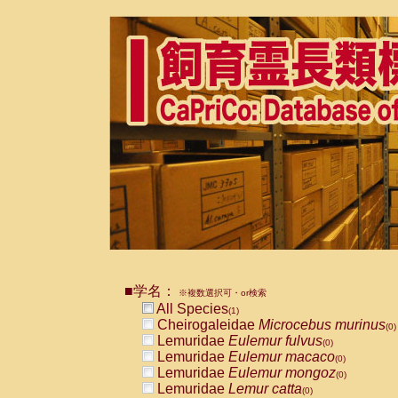
■学名：
※複数選択可・or検索
All Species
(1)
Cheirogaleidae
Microcebus murinus
(0)
Lemuridae
Eulemur fulvus
(0)
Lemuridae
Eulemur macaco
(0)
Lemuridae
Eulemur mongoz
(0)
Lemuridae
Lemur catta
(0)