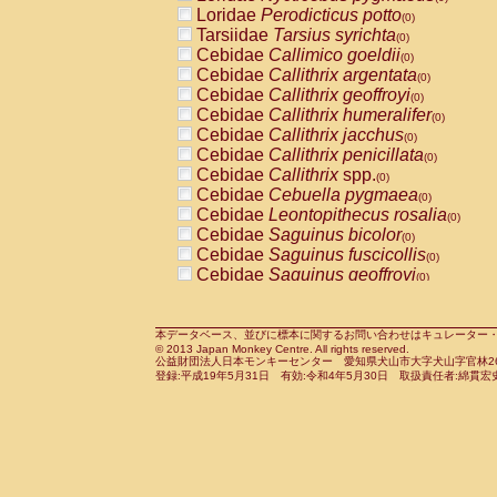
Pitheciidae
Callicebus cupreus
Loridae
Perodicticus potto
(0)
(0)
Pitheciidae
Callicebus donacophilus
Tarsiidae
Tarsius syrichta
(0
(0)
Pitheciidae
Callicebus moloch
Cebidae
Callimico goeldii
(0)
(0)
Pitheciidae
Callicebus torquatus
Cebidae
Callithrix argentata
(0)
(0)
Pitheciidae
Callicebus
spp.
Cebidae
Callithrix geoffroyi
(0)
(0)
Pitheciidae
Chiropotes satanas
Cebidae
Callithrix humeralifer
(0)
(0)
Pitheciidae
Pithecia monachus
Cebidae
Callithrix jacchus
(0)
(0)
Pitheciidae
Pithecia pithecia
Cebidae
Callithrix penicillata
(0)
(0)
Cercopithecidae
Cercocebus agilis
Cebidae
Callithrix
spp.
(0)
(0)
Cercopithecidae
Cercocebus galeritus
Cebidae
Cebuella pygmaea
(0)
Cercopithecidae
Cercocebus torquatu
Cebidae
Leontopithecus rosalia
(0)
Cercopithecidae
Cercocebus torquatus
Cebidae
Saguinus bicolor
(0)
Cercopithecidae
Cercocebus torquatu
Cebidae
Saguinus fuscicollis
(0)
Cercopithecidae
Cercocebus
hybrid
Cebidae
Saguinus geoffroyi
(0)
(0)
Cercopithecidae
Cercocebus
spp.
Cebidae
Saguinus imperator
(0)
(0)
Cercopithecidae
Lophocebus albigen
Cebidae
Saguinus labiatus
(0)
Cercopithecidae
Papio anubis
Cebidae
Saguinus leucopus
本データベース、並びに標本に関するお問い合わせはキュレーター・新宅勇太までお願い
(0)
(0)
© 2013 Japan Monkey Centre. All rights reserved.
Cercopithecidae
Papio cynocephalus
Cebidae
Saguinus midas
(
(0)
公益財団法人日本モンキーセンター 愛知県犬山市大字犬山字官林26番
Cercopithecidae
Papio hamadryas
Cebidae
Saguinus mystax
(0)
登録:平成19年5月31日 有効:令和4年5月30日 取扱責任者:綿貫宏
(0)
Cercopithecidae
Papio papio
Cebidae
Saguinus nigricollis
(0)
(1)
Cercopithecidae
Papio
spp.
Cebidae
Saguinus oedipus
(0)
(0)
Cercopithecidae
Mandrillus leucopha
Cebidae
Saguinus weddelli
(0)
Cercopithecidae
Mandrillus sphinx
Cebidae
Saguinus
spp.
(0)
(0)
Cercopithecidae
Theropithecus gelad
Cebidae
Aotus trivirgatus
(0)
Cercopithecidae
Macaca arctoides
Cebidae
Cebus albifrons
(0)
(0)