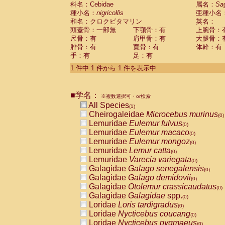
科名：Cebidae
Cebidae
Saguinus midas
属名：
Sa
(0)
種小名：
nigricollis
亜種小名
Cebidae
Saguinus mystax
(0)
和名：クロクビタマリン
英名：
Cebidae
Saguinus nigricollis
(1)
頭蓋骨：一部無
下顎骨：有
上腕骨：
Cebidae
Saguinus oedipus
(0)
尺骨：有
肩甲骨：有
大腿骨：
Cebidae
Saguinus weddelli
(0)
腓骨：有
寛骨：有
体幹：有
Cebidae
Saguinus
spp.
(0)
手：有
足：有
Cebidae
Aotus trivirgatus
(0)
Cebidae
Cebus albifrons
1 件中 1 件から 1 件を表示中
(0)
Cebidae
Cebus apella
(0)
Cebidae
Cebus capucinus
(0)
■学名：
Cebidae
Cebus nigrivittatus
※複数選択可・or検索
(0)
Cebidae
Cebus
spp.
All Species
(0)
(1)
Cebidae
Saimiri boliviensis
Cheirogaleidae
Microcebus murinus
(0)
(0)
Cebidae
Saimiri sciureus
Lemuridae
Eulemur fulvus
(0)
(0)
Atelidae
Alouatta caraya
Lemuridae
Eulemur macaco
(0)
(0)
Atelidae
Alouatta fusca
Lemuridae
Eulemur mongoz
(0)
(0)
Atelidae
Alouatta seniculus
Lemuridae
Lemur catta
(0)
(0)
Atelidae
Alouatta
spp.
Lemuridae
Varecia variegata
(0)
(0)
Atelidae
Ateles belzebuth
Galagidae
Galago senegalensis
(0)
(0)
Atelidae
Ateles geoffroyi
Galagidae
Galago demidovii
(0)
(0)
Atelidae
Ateles paniscus
Galagidae
Otolemur crassicaudatus
(0)
(0)
Atelidae
Ateles
spp.
Galagidae
Galagidae
spp.
(0)
(0)
Atelidae
Lagothrix lagothricha
Loridae
Loris tardigradus
(0)
(0)
Atelidae
Lagothrix lagothricha cana
Loridae
Nycticebus coucang
(0)
(0)
Pitheciidae
Cacajao calvus rubicundu
Loridae
Nycticebus pygmaeus
(0)