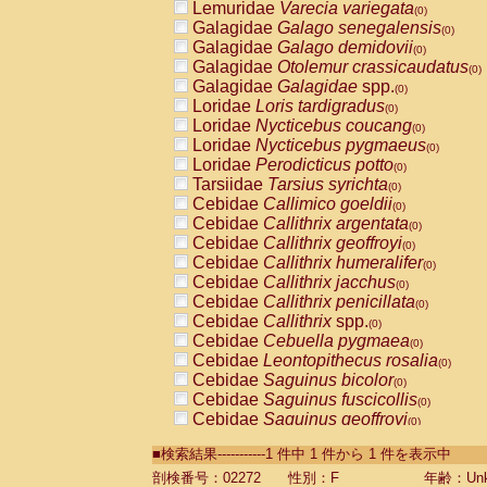
Lemuridae
Varecia variegata
(0)
Galagidae
Galago senegalensis
(0)
Galagidae
Galago demidovii
(0)
Galagidae
Otolemur crassicaudatus
(0)
Galagidae
Galagidae
spp.
(0)
Loridae
Loris tardigradus
(0)
Loridae
Nycticebus coucang
(0)
Loridae
Nycticebus pygmaeus
(0)
Loridae
Perodicticus potto
(0)
Tarsiidae
Tarsius syrichta
(0)
Cebidae
Callimico goeldii
(0)
Cebidae
Callithrix argentata
(0)
Cebidae
Callithrix geoffroyi
(0)
Cebidae
Callithrix humeralifer
(0)
Cebidae
Callithrix jacchus
(0)
Cebidae
Callithrix penicillata
(0)
Cebidae
Callithrix
spp.
(0)
Cebidae
Cebuella pygmaea
(0)
Cebidae
Leontopithecus rosalia
(0)
Cebidae
Saguinus bicolor
(0)
Cebidae
Saguinus fuscicollis
(0)
Cebidae
Saguinus geoffroyi
(0)
Cebidae
Saguinus imperator
(0)
■検索結果-----------1 件中 1 件から 1 件を表示中
Cebidae
Saguinus labiatus
(0)
Cebidae
Saguinus leucopus
剖検番号：02272
性別：F
年齢：Unk
(0)