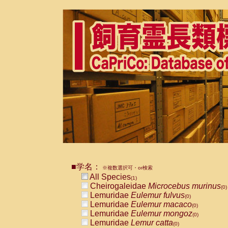
■学名：
※複数選択可・or検索
All Species
(1)
Cheirogaleidae
Microcebus murinus
(0)
Lemuridae
Eulemur fulvus
(0)
Lemuridae
Eulemur macaco
(0)
Lemuridae
Eulemur mongoz
(0)
Lemuridae
Lemur catta
(0)