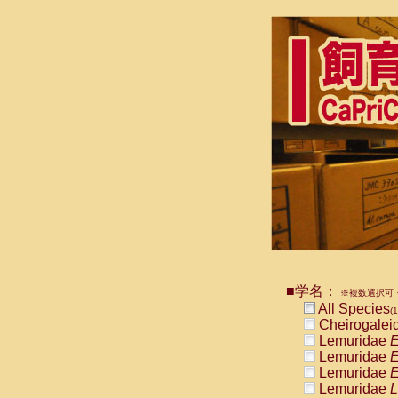
■学名：
※複数選択可・
All Species
(1
Cheirogalei
Lemuridae
E
Lemuridae
E
Lemuridae
E
Lemuridae
L