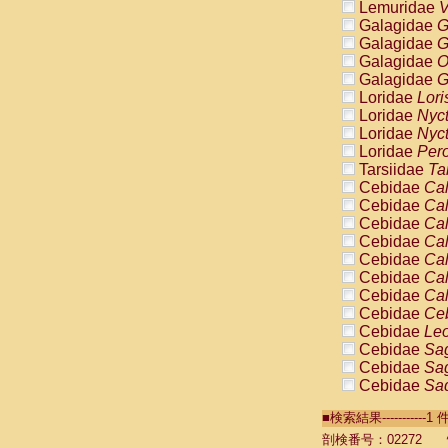
Lemuridae
V
Galagidae
G
Galagidae
G
Galagidae
O
Galagidae
G
Loridae
Lori
Loridae
Nyc
Loridae
Nyc
Loridae
Pero
Tarsiidae
Ta
Cebidae
Cal
Cebidae
Cal
Cebidae
Cal
Cebidae
Cal
Cebidae
Cal
Cebidae
Cal
Cebidae
Cal
Cebidae
Ce
Cebidae
Leo
Cebidae
Sag
Cebidae
Sag
Cebidae
Sag
Cebidae
Sag
■検索結果----------
Cebidae
Sag
Cebidae
Sa
剖検番号：02272