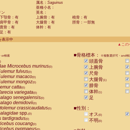
guinus midas
属名：
Saguinus
(0)
亜種小名：
guinus mystax
(0)
リン
英名：
uinus nigricollis
(1)
下顎骨：有
上腕骨：有
橈骨：有
guinus oedipus
(0)
肩甲骨：有
大腿骨：有
脛骨：一部無
uinus weddelli
(0)
寛骨：有
体幹：有
guinus
spp.
(0)
足：有
us trivirgatus
(0)
us albifrons
件を表示中
(0)
us apella
▲この
(0)
bus capucinus
(0)
us nigrivittatus
■骨格標本：
or検索
(0)
※複数選択可・and検
bus
spp.
頭蓋骨
(0)
)
miri boliviensis
dae
Microcebus murinus
(0)
上腕骨
(0)
miri sciureus
ulemur fulvus
(0)
(0)
尺骨
uatta caraya
ulemur macaco
(0)
(0)
大腿骨
(1)
uatta fusca
ulemur mongoz
(0)
(0)
腓骨
uatta seniculus
emur catta
(0)
(0)
uatta
spp.
体幹
arecia variegata
(0)
(1)
(0)
les belzebuth
alago senegalensis
足
(0)
(0)
les geoffroyi
alago demidovii
(0)
(0)
les paniscus
tolemur crassicaudatus
■性別：
(0)
(0)
les
spp.
alagidae
spp.
(0)
オス
(0)
(0)
othrix lagothricha
s tardigradus
(0)
(0)
不明
(0)
othrix lagothricha cana
ticebus coucang
(0)
(0)
Cacajao calvus rubicundus
ticebus pygmaeus
(0)
(0)