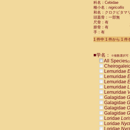
科名：Cebidae
Cebidae
Sa
種小名：
nigricollis
Cebidae
Sa
和名：クロクビタマ
Cebidae
Sag
頭蓋骨：一部無
Cebidae
Sa
尺骨：有
Cebidae
Sag
腓骨：有
Cebidae
Sa
手：有
Cebidae
Aot
Cebidae
Ceb
1 件中 1 件から 1 
Cebidae
Ceb
Cebidae
Ce
■学名：
Cebidae
Ceb
※複数選択可・
Cebidae
Ce
All Species
(1
Cebidae
Sai
Cheirogalei
Cebidae
Sai
Lemuridae
E
Atelidae
Alo
Lemuridae
E
Atelidae
Alo
Lemuridae
E
Atelidae
Alo
Lemuridae
L
Atelidae
Alo
Lemuridae
V
Atelidae
Ate
Galagidae
G
Atelidae
Ate
Galagidae
G
Atelidae
Ate
Galagidae
O
Atelidae
Ate
Galagidae
G
Atelidae
Lag
Loridae
Lori
Atelidae
Lag
Loridae
Nyc
Pitheciidae
Loridae
Nyc