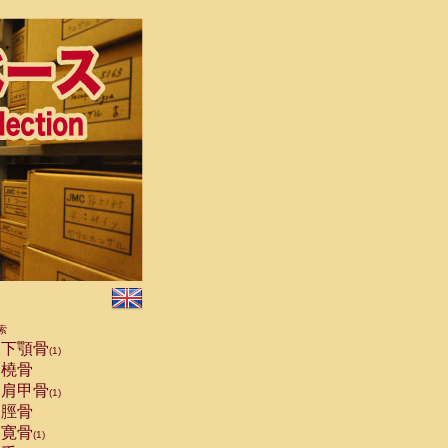
索
下顎骨
(1)
橈骨
肩甲骨
(1)
脛骨
寛骨
(1)