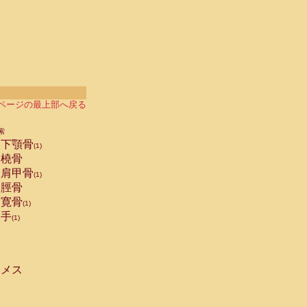
ページの最上部へ戻る
索
下顎骨
(1)
橈骨
肩甲骨
(1)
脛骨
寛骨
(1)
手
(1)
メス