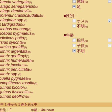
体幹
arecia variegata
(1)
(0)
alago senegalensis
足
(0)
alago demidovii
(0)
tolemur crassicaudatus
■性別：
(0)
alagidae
spp.
オス
(0)
(0)
s tardigradus
(0)
不明
(0)
ticebus coucang
(0)
ticebus pygmaeus
(0)
■年齢：
dicticus potto
(0)
胎児
(0)
rsius syrichta
(0)
子供
limico goeldii
(0)
(0)
不明
lithrix argentata
(0)
lithrix geoffroyi
(0)
lithrix humeralifer
(0)
lithrix jacchus
(0)
lithrix penicillata
(0)
lithrix
spp.
(0)
buella pygmaea
(0)
ntopithecus rosalia
(0)
uinus bicolor
(0)
uinus fuscicollis
(0)
uinus geoffroyi
(0)
uinus imperator
(0)
-1 件中 1 件から 1 件を表示中
uinus labiatus
(0)
guinus leucopus
性別：F
年齢：Unknown
(0)