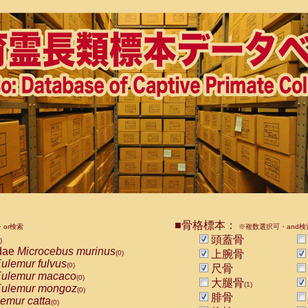
■骨格標本：
or検索
※複数選択可・and検
頭蓋骨
)
dae
Microcebus murinus
上腕骨
(0)
ulemur fulvus
(0)
尺骨
ulemur macaco
(0)
大腿骨
(1)
ulemur mongoz
(0)
腓骨
emur catta
(0)