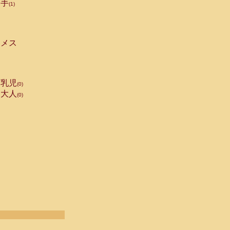
手
(1)
メス
乳児
(0)
大人
(0)