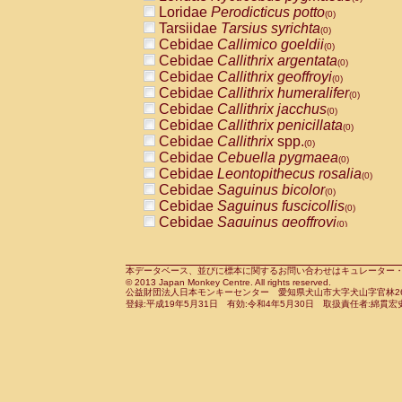
Pitheciidae
Callicebus cupreus
Loridae
Perodicticus potto
(0)
(0)
Pitheciidae
Callicebus donacophilus
Tarsiidae
Tarsius syrichta
(0
(0)
Pitheciidae
Callicebus moloch
Cebidae
Callimico goeldii
(0)
(0)
Pitheciidae
Callicebus torquatus
Cebidae
Callithrix argentata
(0)
(0)
Pitheciidae
Callicebus
spp.
Cebidae
Callithrix geoffroyi
(0)
(0)
Pitheciidae
Chiropotes satanas
Cebidae
Callithrix humeralifer
(0)
(0)
Pitheciidae
Pithecia monachus
Cebidae
Callithrix jacchus
(0)
(0)
Pitheciidae
Pithecia pithecia
Cebidae
Callithrix penicillata
(0)
(0)
Cercopithecidae
Cercocebus agilis
Cebidae
Callithrix
spp.
(0)
(0)
Cercopithecidae
Cercocebus galeritus
Cebidae
Cebuella pygmaea
(0)
Cercopithecidae
Cercocebus torquatu
Cebidae
Leontopithecus rosalia
(0)
Cercopithecidae
Cercocebus torquatus
Cebidae
Saguinus bicolor
(0)
Cercopithecidae
Cercocebus torquatu
Cebidae
Saguinus fuscicollis
(0)
Cercopithecidae
Cercocebus
hybrid
Cebidae
Saguinus geoffroyi
(0)
(0)
Cercopithecidae
Cercocebus
spp.
Cebidae
Saguinus imperator
(0)
(0)
Cercopithecidae
Lophocebus albigen
Cebidae
Saguinus labiatus
(0)
Cercopithecidae
Papio anubis
Cebidae
Saguinus leucopus
本データベース、並びに標本に関するお問い合わせはキュレーター・新宅勇太までお願い
(0)
(0)
© 2013 Japan Monkey Centre. All rights reserved.
Cercopithecidae
Papio cynocephalus
Cebidae
Saguinus midas
(
(0)
公益財団法人日本モンキーセンター 愛知県犬山市大字犬山字官林26番
Cercopithecidae
Papio hamadryas
Cebidae
Saguinus mystax
(0)
登録:平成19年5月31日 有効:令和4年5月30日 取扱責任者:綿貫宏
(0)
Cercopithecidae
Papio papio
Cebidae
Saguinus nigricollis
(0)
(1)
Cercopithecidae
Papio
spp.
Cebidae
Saguinus oedipus
(0)
(1)
Cercopithecidae
Mandrillus leucopha
Cebidae
Saguinus weddelli
(0)
Cercopithecidae
Mandrillus sphinx
Cebidae
Saguinus
spp.
(0)
(0)
Cercopithecidae
Theropithecus gelad
Cebidae
Aotus trivirgatus
(0)
Cercopithecidae
Macaca arctoides
Cebidae
Cebus albifrons
(0)
(0)