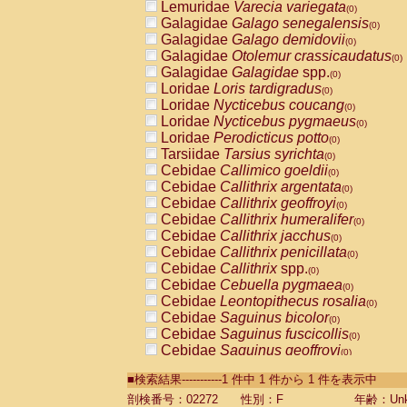
Lemuridae
Varecia variegata
(0)
Galagidae
Galago senegalensis
(0)
Galagidae
Galago demidovii
(0)
Galagidae
Otolemur crassicaudatus
(0)
Galagidae
Galagidae
spp.
(0)
Loridae
Loris tardigradus
(0)
Loridae
Nycticebus coucang
(0)
Loridae
Nycticebus pygmaeus
(0)
Loridae
Perodicticus potto
(0)
Tarsiidae
Tarsius syrichta
(0)
Cebidae
Callimico goeldii
(0)
Cebidae
Callithrix argentata
(0)
Cebidae
Callithrix geoffroyi
(0)
Cebidae
Callithrix humeralifer
(0)
Cebidae
Callithrix jacchus
(0)
Cebidae
Callithrix penicillata
(0)
Cebidae
Callithrix
spp.
(0)
Cebidae
Cebuella pygmaea
(0)
Cebidae
Leontopithecus rosalia
(0)
Cebidae
Saguinus bicolor
(0)
Cebidae
Saguinus fuscicollis
(0)
Cebidae
Saguinus geoffroyi
(0)
Cebidae
Saguinus imperator
(0)
■検索結果-----------1 件中 1 件から 1 件を表示中
Cebidae
Saguinus labiatus
(0)
Cebidae
Saguinus leucopus
剖検番号：02272
性別：F
年齢：Unk
(0)