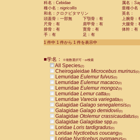
科名：Cebidae
Cebidae
Saguinus midas
属名：
Sa
(0)
種小名：
nigricollis
亜種小名
Cebidae
Saguinus mystax
(0)
和名：クロクビタマリン
英名：
Cebidae
Saguinus nigricollis
(1)
頭蓋骨：一部無
下顎骨：有
上腕骨：
Cebidae
Saguinus oedipus
(1)
尺骨：有
肩甲骨：有
大腿骨：
Cebidae
Saguinus weddelli
(0)
腓骨：有
寛骨：有
体幹：有
Cebidae
Saguinus
spp.
(0)
手：有
足：有
Cebidae
Aotus trivirgatus
(0)
Cebidae
Cebus albifrons
1 件中 1 件から 1 件を表示中
(0)
Cebidae
Cebus apella
(0)
Cebidae
Cebus capucinus
(0)
■学名：
Cebidae
Cebus nigrivittatus
※複数選択可・or検索
(0)
Cebidae
Cebus
spp.
All Species
(0)
(2)
Cebidae
Saimiri boliviensis
Cheirogaleidae
Microcebus murinus
(0)
(0)
Cebidae
Saimiri sciureus
Lemuridae
Eulemur fulvus
(0)
(0)
Atelidae
Alouatta caraya
Lemuridae
Eulemur macaco
(0)
(0)
Atelidae
Alouatta fusca
Lemuridae
Eulemur mongoz
(0)
(0)
Atelidae
Alouatta seniculus
Lemuridae
Lemur catta
(0)
(0)
Atelidae
Alouatta
spp.
Lemuridae
Varecia variegata
(0)
(0)
Atelidae
Ateles belzebuth
Galagidae
Galago senegalensis
(0)
(0)
Atelidae
Ateles geoffroyi
Galagidae
Galago demidovii
(0)
(0)
Atelidae
Ateles paniscus
Galagidae
Otolemur crassicaudatus
(0)
(0)
Atelidae
Ateles
spp.
Galagidae
Galagidae
spp.
(0)
(0)
Atelidae
Lagothrix lagothricha
Loridae
Loris tardigradus
(0)
(0)
Atelidae
Lagothrix lagothricha cana
Loridae
Nycticebus coucang
(0)
(0)
Pitheciidae
Cacajao calvus rubicundu
Loridae
Nycticebus pygmaeus
(0)