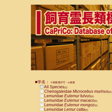
■学名：
※複数選択可・or検索
All Species
(2)
Cheirogaleidae
Microcebus murinus
(0)
Lemuridae
Eulemur fulvus
(0)
Lemuridae
Eulemur macaco
(0)
Lemuridae
Eulemur mongoz
(0)
Lemuridae
Lemur catta
(0)