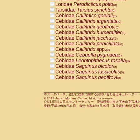
Pitheciidae
Callicebus cupreus
Loridae
Perodicticus potto
(0)
(0)
Pitheciidae
Callicebus donacophilus
Tarsiidae
Tarsius syrichta
(0
(0)
Pitheciidae
Callicebus moloch
Cebidae
Callimico goeldii
(0)
(0)
Pitheciidae
Callicebus torquatus
Cebidae
Callithrix argentata
(0)
(0)
Pitheciidae
Callicebus
spp.
Cebidae
Callithrix geoffroyi
(0)
(0)
Pitheciidae
Chiropotes satanas
Cebidae
Callithrix humeralifer
(0)
(0)
Pitheciidae
Pithecia monachus
Cebidae
Callithrix jacchus
(0)
(0)
Pitheciidae
Pithecia pithecia
Cebidae
Callithrix penicillata
(0)
(0)
Cercopithecidae
Cercocebus agilis
Cebidae
Callithrix
spp.
(0)
(0)
Cercopithecidae
Cercocebus galeritus
Cebidae
Cebuella pygmaea
(0)
Cercopithecidae
Cercocebus torquatu
Cebidae
Leontopithecus rosalia
(0)
Cercopithecidae
Cercocebus torquatus
Cebidae
Saguinus bicolor
(0)
Cercopithecidae
Cercocebus torquatu
Cebidae
Saguinus fuscicollis
(0)
Cercopithecidae
Cercocebus
hybrid
Cebidae
Saguinus geoffroyi
(0)
(0)
Cercopithecidae
Cercocebus
spp.
Cebidae
Saguinus imperator
(0)
(0)
Cercopithecidae
Lophocebus albigen
Cebidae
Saguinus labiatus
(0)
Cercopithecidae
Papio anubis
Cebidae
Saguinus leucopus
本データベース、並びに標本に関するお問い合わせはキュレーター・新宅勇太までお願い
(0)
(0)
© 2013 Japan Monkey Centre. All rights reserved.
Cercopithecidae
Papio cynocephalus
Cebidae
Saguinus midas
(
(0)
公益財団法人日本モンキーセンター 愛知県犬山市大字犬山字官林26番
Cercopithecidae
Papio hamadryas
Cebidae
Saguinus mystax
(0)
登録:平成19年5月31日 有効:令和4年5月30日 取扱責任者:綿貫宏
(0)
Cercopithecidae
Papio papio
Cebidae
Saguinus nigricollis
(0)
(1)
Cercopithecidae
Papio
spp.
Cebidae
Saguinus oedipus
(0)
(0)
Cercopithecidae
Mandrillus leucopha
Cebidae
Saguinus weddelli
(0)
Cercopithecidae
Mandrillus sphinx
Cebidae
Saguinus
spp.
(0)
(0)
Cercopithecidae
Theropithecus gelad
Cebidae
Aotus trivirgatus
(0)
Cercopithecidae
Macaca arctoides
Cebidae
Cebus albifrons
(0)
(0)