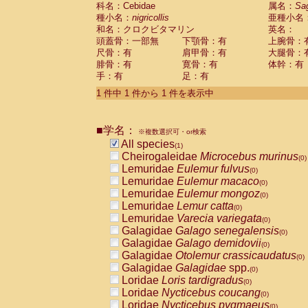
科名：Cebidae
Cebidae
Saguinus midas
属名：
Sa
(0)
種小名：
nigricollis
亜種小名
Cebidae
Saguinus mystax
(0)
和名：クロクビタマリン
英名：
Cebidae
Saguinus nigricollis
(1)
頭蓋骨：一部無
下顎骨：有
上腕骨：
Cebidae
Saguinus oedipus
(0)
尺骨：有
肩甲骨：有
大腿骨：
Cebidae
Saguinus weddelli
(0)
腓骨：有
寛骨：有
体幹：有
Cebidae
Saguinus
spp.
(0)
手：有
足：有
Cebidae
Aotus trivirgatus
(0)
Cebidae
Cebus albifrons
1 件中 1 件から 1 件を表示中
(0)
Cebidae
Cebus apella
(0)
Cebidae
Cebus capucinus
(0)
■学名：
Cebidae
Cebus nigrivittatus
※複数選択可・or検索
(0)
Cebidae
Cebus
spp.
All species
(0)
(1)
Cebidae
Saimiri boliviensis
Cheirogaleidae
Microcebus murinus
(0)
(0)
Cebidae
Saimiri sciureus
Lemuridae
Eulemur fulvus
(0)
(0)
Atelidae
Alouatta caraya
Lemuridae
Eulemur macaco
(0)
(0)
Atelidae
Alouatta fusca
Lemuridae
Eulemur mongoz
(0)
(0)
Atelidae
Alouatta seniculus
Lemuridae
Lemur catta
(0)
(0)
Atelidae
Alouatta
spp.
Lemuridae
Varecia variegata
(0)
(0)
Atelidae
Ateles belzebuth
Galagidae
Galago senegalensis
(0)
(0)
Atelidae
Ateles geoffroyi
Galagidae
Galago demidovii
(0)
(0)
Atelidae
Ateles paniscus
Galagidae
Otolemur crassicaudatus
(0)
(0)
Atelidae
Ateles
spp.
Galagidae
Galagidae
spp.
(0)
(0)
Atelidae
Lagothrix lagothricha
Loridae
Loris tardigradus
(0)
(0)
Atelidae
Lagothrix lagothricha cana
Loridae
Nycticebus coucang
(0)
(0)
Pitheciidae
Cacajao calvus rubicundu
Loridae
Nycticebus pygmaeus
(0)