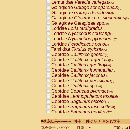
Lemuridae
Varecia variegata
(0)
Galagidae
Galago senegalensis
(0)
Galagidae
Galago demidovii
(0)
Galagidae
Otolemur crassicaudatus
(0)
Galagidae
Galagidae
spp.
(0)
Loridae
Loris tardigradus
(0)
Loridae
Nycticebus coucang
(0)
Loridae
Nycticebus pygmaeus
(0)
Loridae
Perodicticus potto
(0)
Tarsiidae
Tarsius syrichta
(0)
Cebidae
Callimico goeldii
(0)
Cebidae
Callithrix argentata
(0)
Cebidae
Callithrix geoffroyi
(0)
Cebidae
Callithrix humeralifer
(0)
Cebidae
Callithrix jacchus
(0)
Cebidae
Callithrix penicillata
(0)
Cebidae
Callithrix
spp.
(0)
Cebidae
Cebuella pygmaea
(0)
Cebidae
Leontopithecus rosalia
(0)
Cebidae
Saguinus bicolor
(0)
Cebidae
Saguinus fuscicollis
(0)
Cebidae
Saguinus geoffroyi
(0)
Cebidae
Saguinus imperator
(0)
■検索結果-----------1 件中 1 件から 1 件を表示中
Cebidae
Saguinus labiatus
(0)
Cebidae
Saguinus leucopus
剖検番号：02272
性別：F
年齢：Unk
(0)