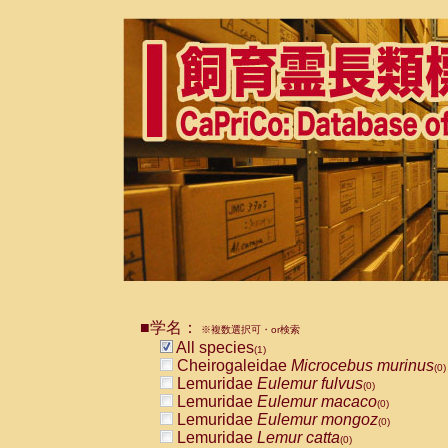
■学名：
※複数選択可・or検索
All species
(1)
Cheirogaleidae
Microcebus murinus
(0)
Lemuridae
Eulemur fulvus
(0)
Lemuridae
Eulemur macaco
(0)
Lemuridae
Eulemur mongoz
(0)
Lemuridae
Lemur catta
(0)