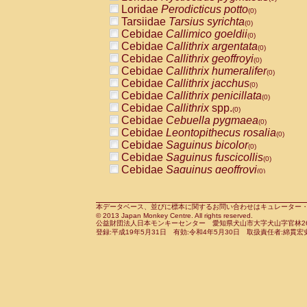
Pitheciidae
Callicebus cupreus
Loridae
Perodicticus potto
(0)
(0)
Pitheciidae
Callicebus donacophilus
Tarsiidae
Tarsius syrichta
(0
(0)
Pitheciidae
Callicebus moloch
Cebidae
Callimico goeldii
(0)
(0)
Pitheciidae
Callicebus torquatus
Cebidae
Callithrix argentata
(0)
(0)
Pitheciidae
Callicebus
spp.
Cebidae
Callithrix geoffroyi
(0)
(0)
Pitheciidae
Chiropotes satanas
Cebidae
Callithrix humeralifer
(0)
(0)
Pitheciidae
Pithecia monachus
Cebidae
Callithrix jacchus
(0)
(0)
Pitheciidae
Pithecia pithecia
Cebidae
Callithrix penicillata
(0)
(0)
Cercopithecidae
Cercocebus agilis
Cebidae
Callithrix
spp.
(0)
(0)
Cercopithecidae
Cercocebus galeritus
Cebidae
Cebuella pygmaea
(0)
Cercopithecidae
Cercocebus torquatu
Cebidae
Leontopithecus rosalia
(0)
Cercopithecidae
Cercocebus torquatus
Cebidae
Saguinus bicolor
(0)
Cercopithecidae
Cercocebus torquatu
Cebidae
Saguinus fuscicollis
(0)
Cercopithecidae
Cercocebus
hybrid
Cebidae
Saguinus geoffroyi
(0)
(0)
Cercopithecidae
Cercocebus
spp.
Cebidae
Saguinus imperator
(0)
(0)
Cercopithecidae
Lophocebus albigen
Cebidae
Saguinus labiatus
(0)
Cercopithecidae
Papio anubis
Cebidae
Saguinus leucopus
本データベース、並びに標本に関するお問い合わせはキュレーター・新宅勇太までお願い
(0)
(0)
© 2013 Japan Monkey Centre. All rights reserved.
Cercopithecidae
Papio cynocephalus
Cebidae
Saguinus midas
(
(0)
公益財団法人日本モンキーセンター 愛知県犬山市大字犬山字官林26番
Cercopithecidae
Papio hamadryas
Cebidae
Saguinus mystax
(0)
登録:平成19年5月31日 有効:令和4年5月30日 取扱責任者:綿貫宏
(0)
Cercopithecidae
Papio papio
Cebidae
Saguinus nigricollis
(0)
(1)
Cercopithecidae
Papio
spp.
Cebidae
Saguinus oedipus
(0)
(0)
Cercopithecidae
Mandrillus leucopha
Cebidae
Saguinus weddelli
(0)
Cercopithecidae
Mandrillus sphinx
Cebidae
Saguinus
spp.
(0)
(0)
Cercopithecidae
Theropithecus gelad
Cebidae
Aotus trivirgatus
(0)
Cercopithecidae
Macaca arctoides
Cebidae
Cebus albifrons
(0)
(0)