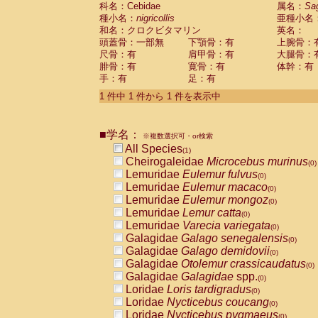
科名：Cebidae
Cebidae
Saguinus midas
属名：
Sa
(0)
種小名：
nigricollis
亜種小名
Cebidae
Saguinus mystax
(0)
和名：クロクビタマリン
英名：
Cebidae
Saguinus nigricollis
(1)
頭蓋骨：一部無
下顎骨：有
上腕骨：
Cebidae
Saguinus oedipus
(0)
尺骨：有
肩甲骨：有
大腿骨：
Cebidae
Saguinus weddelli
(0)
腓骨：有
寛骨：有
体幹：有
Cebidae
Saguinus
spp.
(0)
手：有
足：有
Cebidae
Aotus trivirgatus
(0)
Cebidae
Cebus albifrons
1 件中 1 件から 1 件を表示中
(0)
Cebidae
Cebus apella
(0)
Cebidae
Cebus capucinus
(0)
■学名：
Cebidae
Cebus nigrivittatus
※複数選択可・or検索
(0)
Cebidae
Cebus
spp.
All Species
(0)
(1)
Cebidae
Saimiri boliviensis
Cheirogaleidae
Microcebus murinus
(0)
(0)
Cebidae
Saimiri sciureus
Lemuridae
Eulemur fulvus
(0)
(0)
Atelidae
Alouatta caraya
Lemuridae
Eulemur macaco
(0)
(0)
Atelidae
Alouatta fusca
Lemuridae
Eulemur mongoz
(0)
(0)
Atelidae
Alouatta seniculus
Lemuridae
Lemur catta
(0)
(0)
Atelidae
Alouatta
spp.
Lemuridae
Varecia variegata
(0)
(0)
Atelidae
Ateles belzebuth
Galagidae
Galago senegalensis
(0)
(0)
Atelidae
Ateles geoffroyi
Galagidae
Galago demidovii
(0)
(0)
Atelidae
Ateles paniscus
Galagidae
Otolemur crassicaudatus
(0)
(0)
Atelidae
Ateles
spp.
Galagidae
Galagidae
spp.
(0)
(0)
Atelidae
Lagothrix lagothricha
Loridae
Loris tardigradus
(0)
(0)
Atelidae
Lagothrix lagothricha cana
Loridae
Nycticebus coucang
(0)
(0)
Pitheciidae
Cacajao calvus rubicundu
Loridae
Nycticebus pygmaeus
(0)