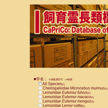
■学名：
※複数選択可・or検索
All Species
(1)
Cheirogaleidae
Microcebus murinus
(0)
Lemuridae
Eulemur fulvus
(0)
Lemuridae
Eulemur macaco
(0)
Lemuridae
Eulemur mongoz
(0)
Lemuridae
Lemur catta
(0)