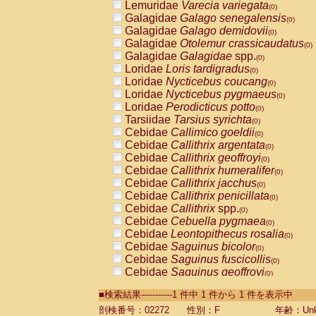
Lemuridae
Varecia variegata
(0)
Galagidae
Galago senegalensis
(0)
Galagidae
Galago demidovii
(0)
Galagidae
Otolemur crassicaudatus
(0)
Galagidae
Galagidae
spp.
(0)
Loridae
Loris tardigradus
(0)
Loridae
Nycticebus coucang
(0)
Loridae
Nycticebus pygmaeus
(0)
Loridae
Perodicticus potto
(0)
Tarsiidae
Tarsius syrichta
(0)
Cebidae
Callimico goeldii
(0)
Cebidae
Callithrix argentata
(0)
Cebidae
Callithrix geoffroyi
(0)
Cebidae
Callithrix humeralifer
(0)
Cebidae
Callithrix jacchus
(0)
Cebidae
Callithrix penicillata
(0)
Cebidae
Callithrix
spp.
(0)
Cebidae
Cebuella pygmaea
(0)
Cebidae
Leontopithecus rosalia
(0)
Cebidae
Saguinus bicolor
(0)
Cebidae
Saguinus fuscicollis
(0)
Cebidae
Saguinus geoffroyi
(0)
Cebidae
Saguinus imperator
(0)
■検索結果-----------1 件中 1 件から 1 件を表示中
Cebidae
Saguinus labiatus
(0)
Cebidae
Saguinus leucopus
剖検番号：02272
性別：F
年齢：Unk
(0)