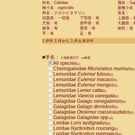
科名：Cebidae
Cebidae
Saguinus midas
属名：
Sa
(0)
種小名：
nigricollis
亜種小名
Cebidae
Saguinus mystax
(0)
和名：クロクビタマリン
英名：
Cebidae
Saguinus nigricollis
(1)
頭蓋骨：一部無
下顎骨：有
上腕骨：
Cebidae
Saguinus oedipus
(0)
尺骨：有
肩甲骨：有
大腿骨：
Cebidae
Saguinus weddelli
(0)
腓骨：有
寛骨：有
体幹：有
Cebidae
Saguinus
spp.
(0)
手：有
足：有
Cebidae
Aotus trivirgatus
(0)
Cebidae
Cebus albifrons
1 件中 1 件から 1 件を表示中
(0)
Cebidae
Cebus apella
(0)
Cebidae
Cebus capucinus
(0)
■学名：
Cebidae
Cebus nigrivittatus
※複数選択可・or検索
(0)
Cebidae
Cebus
spp.
All species
(0)
(1)
Cebidae
Saimiri boliviensis
Cheirogaleidae
Microcebus murinus
(0)
(0)
Cebidae
Saimiri sciureus
Lemuridae
Eulemur fulvus
(0)
(0)
Atelidae
Alouatta caraya
Lemuridae
Eulemur macaco
(0)
(0)
Atelidae
Alouatta fusca
Lemuridae
Eulemur mongoz
(0)
(0)
Atelidae
Alouatta seniculus
Lemuridae
Lemur catta
(0)
(0)
Atelidae
Alouatta
spp.
Lemuridae
Varecia variegata
(0)
(0)
Atelidae
Ateles belzebuth
Galagidae
Galago senegalensis
(0)
(0)
Atelidae
Ateles geoffroyi
Galagidae
Galago demidovii
(0)
(0)
Atelidae
Ateles paniscus
Galagidae
Otolemur crassicaudatus
(0)
(0)
Atelidae
Ateles
spp.
Galagidae
Galagidae
spp.
(0)
(0)
Atelidae
Lagothrix lagothricha
Loridae
Loris tardigradus
(0)
(0)
Atelidae
Lagothrix lagothricha cana
Loridae
Nycticebus coucang
(0)
(0)
Pitheciidae
Cacajao calvus rubicundu
Loridae
Nycticebus pygmaeus
(0)