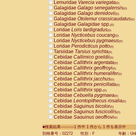
Lemuridae
Varecia variegata
(0)
Galagidae
Galago senegalensis
(0)
Galagidae
Galago demidovii
(0)
Galagidae
Otolemur crassicaudatus
(0)
Galagidae
Galagidae
spp.
(0)
Loridae
Loris tardigradus
(0)
Loridae
Nycticebus coucang
(0)
Loridae
Nycticebus pygmaeus
(0)
Loridae
Perodicticus potto
(0)
Tarsiidae
Tarsius syrichta
(0)
Cebidae
Callimico goeldii
(0)
Cebidae
Callithrix argentata
(0)
Cebidae
Callithrix geoffroyi
(0)
Cebidae
Callithrix humeralifer
(0)
Cebidae
Callithrix jacchus
(0)
Cebidae
Callithrix penicillata
(0)
Cebidae
Callithrix
spp.
(0)
Cebidae
Cebuella pygmaea
(0)
Cebidae
Leontopithecus rosalia
(0)
Cebidae
Saguinus bicolor
(0)
Cebidae
Saguinus fuscicollis
(0)
Cebidae
Saguinus geoffroyi
(0)
Cebidae
Saguinus imperator
(0)
■検索結果-----------1 件中 1 件から 1 件を表示中
Cebidae
Saguinus labiatus
(0)
Cebidae
Saguinus leucopus
剖検番号：02272
性別：F
年齢：Unk
(0)