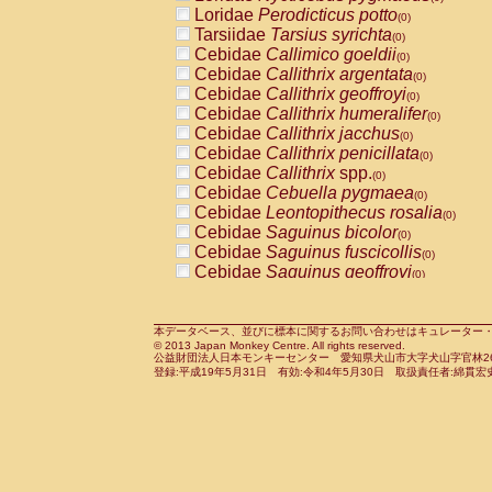
Pitheciidae
Callicebus cupreus
Loridae
Perodicticus potto
(0)
(0)
Pitheciidae
Callicebus donacophilus
Tarsiidae
Tarsius syrichta
(0
(0)
Pitheciidae
Callicebus moloch
Cebidae
Callimico goeldii
(0)
(0)
Pitheciidae
Callicebus torquatus
Cebidae
Callithrix argentata
(0)
(0)
Pitheciidae
Callicebus
spp.
Cebidae
Callithrix geoffroyi
(0)
(0)
Pitheciidae
Chiropotes satanas
Cebidae
Callithrix humeralifer
(0)
(0)
Pitheciidae
Pithecia monachus
Cebidae
Callithrix jacchus
(0)
(0)
Pitheciidae
Pithecia pithecia
Cebidae
Callithrix penicillata
(0)
(0)
Cercopithecidae
Cercocebus agilis
Cebidae
Callithrix
spp.
(0)
(0)
Cercopithecidae
Cercocebus galeritus
Cebidae
Cebuella pygmaea
(0)
Cercopithecidae
Cercocebus torquatu
Cebidae
Leontopithecus rosalia
(0)
Cercopithecidae
Cercocebus torquatus
Cebidae
Saguinus bicolor
(0)
Cercopithecidae
Cercocebus torquatu
Cebidae
Saguinus fuscicollis
(0)
Cercopithecidae
Cercocebus
hybrid
Cebidae
Saguinus geoffroyi
(0)
(0)
Cercopithecidae
Cercocebus
spp.
Cebidae
Saguinus imperator
(0)
(0)
Cercopithecidae
Lophocebus albigen
Cebidae
Saguinus labiatus
(0)
Cercopithecidae
Papio anubis
Cebidae
Saguinus leucopus
本データベース、並びに標本に関するお問い合わせはキュレーター・新宅勇太までお願い
(0)
(0)
© 2013 Japan Monkey Centre. All rights reserved.
Cercopithecidae
Papio cynocephalus
Cebidae
Saguinus midas
(
(0)
公益財団法人日本モンキーセンター 愛知県犬山市大字犬山字官林26番
Cercopithecidae
Papio hamadryas
Cebidae
Saguinus mystax
(0)
登録:平成19年5月31日 有効:令和4年5月30日 取扱責任者:綿貫宏
(0)
Cercopithecidae
Papio papio
Cebidae
Saguinus nigricollis
(0)
(1)
Cercopithecidae
Papio
spp.
Cebidae
Saguinus oedipus
(0)
(0)
Cercopithecidae
Mandrillus leucopha
Cebidae
Saguinus weddelli
(0)
Cercopithecidae
Mandrillus sphinx
Cebidae
Saguinus
spp.
(0)
(0)
Cercopithecidae
Theropithecus gelad
Cebidae
Aotus trivirgatus
(0)
Cercopithecidae
Macaca arctoides
Cebidae
Cebus albifrons
(0)
(0)