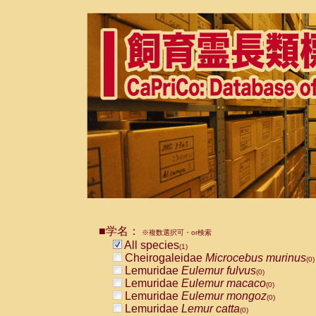
■学名：
※複数選択可・or検索
All species
(1)
Cheirogaleidae
Microcebus murinus
(0)
Lemuridae
Eulemur fulvus
(0)
Lemuridae
Eulemur macaco
(0)
Lemuridae
Eulemur mongoz
(0)
Lemuridae
Lemur catta
(0)