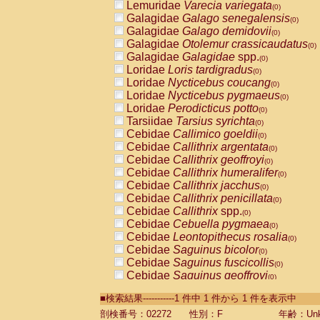
Lemuridae
Varecia variegata
(0)
Galagidae
Galago senegalensis
(0)
Galagidae
Galago demidovii
(0)
Galagidae
Otolemur crassicaudatus
(0)
Galagidae
Galagidae
spp.
(0)
Loridae
Loris tardigradus
(0)
Loridae
Nycticebus coucang
(0)
Loridae
Nycticebus pygmaeus
(0)
Loridae
Perodicticus potto
(0)
Tarsiidae
Tarsius syrichta
(0)
Cebidae
Callimico goeldii
(0)
Cebidae
Callithrix argentata
(0)
Cebidae
Callithrix geoffroyi
(0)
Cebidae
Callithrix humeralifer
(0)
Cebidae
Callithrix jacchus
(0)
Cebidae
Callithrix penicillata
(0)
Cebidae
Callithrix
spp.
(0)
Cebidae
Cebuella pygmaea
(0)
Cebidae
Leontopithecus rosalia
(0)
Cebidae
Saguinus bicolor
(0)
Cebidae
Saguinus fuscicollis
(0)
Cebidae
Saguinus geoffroyi
(0)
Cebidae
Saguinus imperator
(0)
■検索結果-----------1 件中 1 件から 1 件を表示中
Cebidae
Saguinus labiatus
(0)
Cebidae
Saguinus leucopus
剖検番号：02272
性別：F
年齢：Unk
(0)