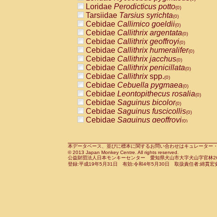
Pitheciidae
Callicebus cupreus
Loridae
Perodicticus potto
(0)
(0)
Pitheciidae
Callicebus donacophilus
Tarsiidae
Tarsius syrichta
(0
(0)
Pitheciidae
Callicebus moloch
Cebidae
Callimico goeldii
(0)
(0)
Pitheciidae
Callicebus torquatus
Cebidae
Callithrix argentata
(0)
(0)
Pitheciidae
Callicebus
spp.
Cebidae
Callithrix geoffroyi
(0)
(0)
Pitheciidae
Chiropotes satanas
Cebidae
Callithrix humeralifer
(0)
(0)
Pitheciidae
Pithecia monachus
Cebidae
Callithrix jacchus
(0)
(0)
Pitheciidae
Pithecia pithecia
Cebidae
Callithrix penicillata
(0)
(0)
Cercopithecidae
Cercocebus agilis
Cebidae
Callithrix
spp.
(0)
(0)
Cercopithecidae
Cercocebus galeritus
Cebidae
Cebuella pygmaea
(0)
Cercopithecidae
Cercocebus torquatu
Cebidae
Leontopithecus rosalia
(0)
Cercopithecidae
Cercocebus torquatus
Cebidae
Saguinus bicolor
(0)
Cercopithecidae
Cercocebus torquatu
Cebidae
Saguinus fuscicollis
(0)
Cercopithecidae
Cercocebus
hybrid
Cebidae
Saguinus geoffroyi
(0)
(0)
Cercopithecidae
Cercocebus
spp.
Cebidae
Saguinus imperator
(0)
(0)
Cercopithecidae
Lophocebus albigen
Cebidae
Saguinus labiatus
(0)
Cercopithecidae
Papio anubis
Cebidae
Saguinus leucopus
本データベース、並びに標本に関するお問い合わせはキュレーター・新宅勇太までお願い
(0)
(0)
© 2013 Japan Monkey Centre. All rights reserved.
Cercopithecidae
Papio cynocephalus
Cebidae
Saguinus midas
(
(0)
公益財団法人日本モンキーセンター 愛知県犬山市大字犬山字官林26番
Cercopithecidae
Papio hamadryas
Cebidae
Saguinus mystax
(0)
登録:平成19年5月31日 有効:令和4年5月30日 取扱責任者:綿貫宏
(0)
Cercopithecidae
Papio papio
Cebidae
Saguinus nigricollis
(0)
(1)
Cercopithecidae
Papio
spp.
Cebidae
Saguinus oedipus
(0)
(0)
Cercopithecidae
Mandrillus leucopha
Cebidae
Saguinus weddelli
(0)
Cercopithecidae
Mandrillus sphinx
Cebidae
Saguinus
spp.
(0)
(0)
Cercopithecidae
Theropithecus gelad
Cebidae
Aotus trivirgatus
(0)
Cercopithecidae
Macaca arctoides
Cebidae
Cebus albifrons
(0)
(0)