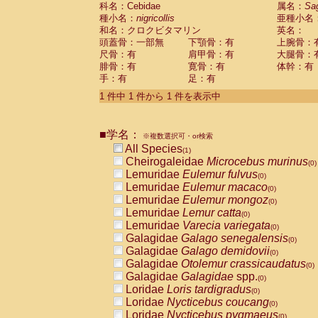
科名：Cebidae
Cebidae
Saguinus midas
属名：
Sa
(0)
種小名：
nigricollis
亜種小名
Cebidae
Saguinus mystax
(0)
和名：クロクビタマリン
英名：
Cebidae
Saguinus nigricollis
(1)
頭蓋骨：一部無
下顎骨：有
上腕骨：
Cebidae
Saguinus oedipus
(0)
尺骨：有
肩甲骨：有
大腿骨：
Cebidae
Saguinus weddelli
(0)
腓骨：有
寛骨：有
体幹：有
Cebidae
Saguinus
spp.
(0)
手：有
足：有
Cebidae
Aotus trivirgatus
(0)
Cebidae
Cebus albifrons
1 件中 1 件から 1 件を表示中
(0)
Cebidae
Cebus apella
(0)
Cebidae
Cebus capucinus
(0)
■学名：
Cebidae
Cebus nigrivittatus
※複数選択可・or検索
(0)
Cebidae
Cebus
spp.
All Species
(0)
(1)
Cebidae
Saimiri boliviensis
Cheirogaleidae
Microcebus murinus
(0)
(0)
Cebidae
Saimiri sciureus
Lemuridae
Eulemur fulvus
(0)
(0)
Atelidae
Alouatta caraya
Lemuridae
Eulemur macaco
(0)
(0)
Atelidae
Alouatta fusca
Lemuridae
Eulemur mongoz
(0)
(0)
Atelidae
Alouatta seniculus
Lemuridae
Lemur catta
(0)
(0)
Atelidae
Alouatta
spp.
Lemuridae
Varecia variegata
(0)
(0)
Atelidae
Ateles belzebuth
Galagidae
Galago senegalensis
(0)
(0)
Atelidae
Ateles geoffroyi
Galagidae
Galago demidovii
(0)
(0)
Atelidae
Ateles paniscus
Galagidae
Otolemur crassicaudatus
(0)
(0)
Atelidae
Ateles
spp.
Galagidae
Galagidae
spp.
(0)
(0)
Atelidae
Lagothrix lagothricha
Loridae
Loris tardigradus
(0)
(0)
Atelidae
Lagothrix lagothricha cana
Loridae
Nycticebus coucang
(0)
(0)
Pitheciidae
Cacajao calvus rubicundu
Loridae
Nycticebus pygmaeus
(0)