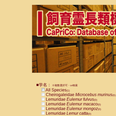
■学名：
※複数選択可・or検索
All Species
(1)
Cheirogaleidae
Microcebus murinus
(0)
Lemuridae
Eulemur fulvus
(0)
Lemuridae
Eulemur macaco
(0)
Lemuridae
Eulemur mongoz
(0)
Lemuridae
Lemur catta
(0)