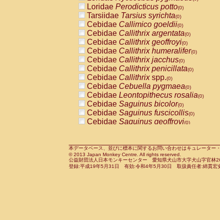
Pitheciidae
Callicebus cupreus
Loridae
Perodicticus potto
(0)
(0)
Pitheciidae
Callicebus donacophilus
Tarsiidae
Tarsius syrichta
(0
(0)
Pitheciidae
Callicebus moloch
Cebidae
Callimico goeldii
(0)
(0)
Pitheciidae
Callicebus torquatus
Cebidae
Callithrix argentata
(0)
(0)
Pitheciidae
Callicebus
spp.
Cebidae
Callithrix geoffroyi
(0)
(0)
Pitheciidae
Chiropotes satanas
Cebidae
Callithrix humeralifer
(0)
(0)
Pitheciidae
Pithecia monachus
Cebidae
Callithrix jacchus
(0)
(0)
Pitheciidae
Pithecia pithecia
Cebidae
Callithrix penicillata
(0)
(0)
Cercopithecidae
Cercocebus agilis
Cebidae
Callithrix
spp.
(0)
(0)
Cercopithecidae
Cercocebus galeritus
Cebidae
Cebuella pygmaea
(0)
Cercopithecidae
Cercocebus torquatu
Cebidae
Leontopithecus rosalia
(0)
Cercopithecidae
Cercocebus torquatus
Cebidae
Saguinus bicolor
(0)
Cercopithecidae
Cercocebus torquatu
Cebidae
Saguinus fuscicollis
(0)
Cercopithecidae
Cercocebus
hybrid
Cebidae
Saguinus geoffroyi
(0)
(0)
Cercopithecidae
Cercocebus
spp.
Cebidae
Saguinus imperator
(0)
(0)
Cercopithecidae
Lophocebus albigen
Cebidae
Saguinus labiatus
(0)
Cercopithecidae
Papio anubis
Cebidae
Saguinus leucopus
本データベース、並びに標本に関するお問い合わせはキュレーター・新宅勇太までお願い
(0)
(0)
© 2013 Japan Monkey Centre. All rights reserved.
Cercopithecidae
Papio cynocephalus
Cebidae
Saguinus midas
(
(0)
公益財団法人日本モンキーセンター 愛知県犬山市大字犬山字官林26番
Cercopithecidae
Papio hamadryas
Cebidae
Saguinus mystax
(0)
登録:平成19年5月31日 有効:令和4年5月30日 取扱責任者:綿貫宏
(0)
Cercopithecidae
Papio papio
Cebidae
Saguinus nigricollis
(0)
(1)
Cercopithecidae
Papio
spp.
Cebidae
Saguinus oedipus
(0)
(0)
Cercopithecidae
Mandrillus leucopha
Cebidae
Saguinus weddelli
(0)
Cercopithecidae
Mandrillus sphinx
Cebidae
Saguinus
spp.
(0)
(0)
Cercopithecidae
Theropithecus gelad
Cebidae
Aotus trivirgatus
(0)
Cercopithecidae
Macaca arctoides
Cebidae
Cebus albifrons
(0)
(0)