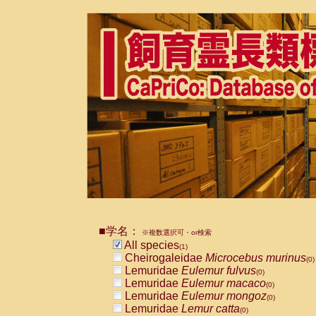
■学名：
※複数選択可・or検索
All species
(1)
Cheirogaleidae
Microcebus murinus
(0)
Lemuridae
Eulemur fulvus
(0)
Lemuridae
Eulemur macaco
(0)
Lemuridae
Eulemur mongoz
(0)
Lemuridae
Lemur catta
(0)