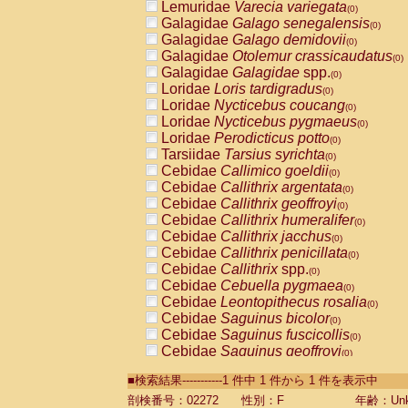
Lemuridae
Varecia variegata
(0)
Galagidae
Galago senegalensis
(0)
Galagidae
Galago demidovii
(0)
Galagidae
Otolemur crassicaudatus
(0)
Galagidae
Galagidae
spp.
(0)
Loridae
Loris tardigradus
(0)
Loridae
Nycticebus coucang
(0)
Loridae
Nycticebus pygmaeus
(0)
Loridae
Perodicticus potto
(0)
Tarsiidae
Tarsius syrichta
(0)
Cebidae
Callimico goeldii
(0)
Cebidae
Callithrix argentata
(0)
Cebidae
Callithrix geoffroyi
(0)
Cebidae
Callithrix humeralifer
(0)
Cebidae
Callithrix jacchus
(0)
Cebidae
Callithrix penicillata
(0)
Cebidae
Callithrix
spp.
(0)
Cebidae
Cebuella pygmaea
(0)
Cebidae
Leontopithecus rosalia
(0)
Cebidae
Saguinus bicolor
(0)
Cebidae
Saguinus fuscicollis
(0)
Cebidae
Saguinus geoffroyi
(0)
Cebidae
Saguinus imperator
(0)
■検索結果-----------1 件中 1 件から 1 件を表示中
Cebidae
Saguinus labiatus
(0)
Cebidae
Saguinus leucopus
剖検番号：02272
性別：F
年齢：Unk
(0)