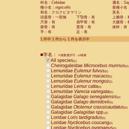
科名：Cebidae
Cebidae
Saguinus midas
属名：
Sa
(0)
種小名：
nigricollis
亜種小名
Cebidae
Saguinus mystax
(0)
和名：クロクビタマリン
英名：
Cebidae
Saguinus nigricollis
(1)
頭蓋骨：一部無
下顎骨：有
上腕骨：
Cebidae
Saguinus oedipus
(0)
尺骨：有
肩甲骨：有
大腿骨：
Cebidae
Saguinus weddelli
(0)
腓骨：有
寛骨：有
体幹：有
Cebidae
Saguinus
spp.
(0)
手：有
足：有
Cebidae
Aotus trivirgatus
(0)
Cebidae
Cebus albifrons
1 件中 1 件から 1 件を表示中
(0)
Cebidae
Cebus apella
(0)
Cebidae
Cebus capucinus
(0)
■学名：
Cebidae
Cebus nigrivittatus
※複数選択可・or検索
(0)
Cebidae
Cebus
spp.
All species
(0)
(1)
Cebidae
Saimiri boliviensis
Cheirogaleidae
Microcebus murinus
(0)
(0)
Cebidae
Saimiri sciureus
Lemuridae
Eulemur fulvus
(0)
(0)
Atelidae
Alouatta caraya
Lemuridae
Eulemur macaco
(0)
(0)
Atelidae
Alouatta fusca
Lemuridae
Eulemur mongoz
(0)
(0)
Atelidae
Alouatta seniculus
Lemuridae
Lemur catta
(0)
(0)
Atelidae
Alouatta
spp.
Lemuridae
Varecia variegata
(0)
(0)
Atelidae
Ateles belzebuth
Galagidae
Galago senegalensis
(0)
(0)
Atelidae
Ateles geoffroyi
Galagidae
Galago demidovii
(0)
(0)
Atelidae
Ateles paniscus
Galagidae
Otolemur crassicaudatus
(0)
(0)
Atelidae
Ateles
spp.
Galagidae
Galagidae
spp.
(0)
(0)
Atelidae
Lagothrix lagothricha
Loridae
Loris tardigradus
(0)
(0)
Atelidae
Lagothrix lagothricha cana
Loridae
Nycticebus coucang
(0)
(0)
Pitheciidae
Cacajao calvus rubicundu
Loridae
Nycticebus pygmaeus
(0)