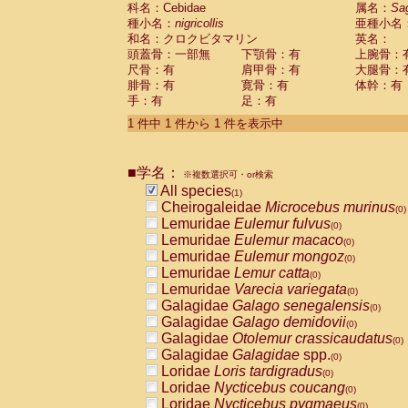
科名：Cebidae
Cebidae
Saguinus midas
属名：
Sa
(0)
種小名：
nigricollis
亜種小名
Cebidae
Saguinus mystax
(0)
和名：クロクビタマリン
英名：
Cebidae
Saguinus nigricollis
(1)
頭蓋骨：一部無
下顎骨：有
上腕骨：
Cebidae
Saguinus oedipus
(0)
尺骨：有
肩甲骨：有
大腿骨：
Cebidae
Saguinus weddelli
(0)
腓骨：有
寛骨：有
体幹：有
Cebidae
Saguinus
spp.
(0)
手：有
足：有
Cebidae
Aotus trivirgatus
(0)
Cebidae
Cebus albifrons
1 件中 1 件から 1 件を表示中
(0)
Cebidae
Cebus apella
(0)
Cebidae
Cebus capucinus
(0)
■学名：
Cebidae
Cebus nigrivittatus
※複数選択可・or検索
(0)
Cebidae
Cebus
spp.
All species
(0)
(1)
Cebidae
Saimiri boliviensis
Cheirogaleidae
Microcebus murinus
(0)
(0)
Cebidae
Saimiri sciureus
Lemuridae
Eulemur fulvus
(0)
(0)
Atelidae
Alouatta caraya
Lemuridae
Eulemur macaco
(0)
(0)
Atelidae
Alouatta fusca
Lemuridae
Eulemur mongoz
(0)
(0)
Atelidae
Alouatta seniculus
Lemuridae
Lemur catta
(0)
(0)
Atelidae
Alouatta
spp.
Lemuridae
Varecia variegata
(0)
(0)
Atelidae
Ateles belzebuth
Galagidae
Galago senegalensis
(0)
(0)
Atelidae
Ateles geoffroyi
Galagidae
Galago demidovii
(0)
(0)
Atelidae
Ateles paniscus
Galagidae
Otolemur crassicaudatus
(0)
(0)
Atelidae
Ateles
spp.
Galagidae
Galagidae
spp.
(0)
(0)
Atelidae
Lagothrix lagothricha
Loridae
Loris tardigradus
(0)
(0)
Atelidae
Lagothrix lagothricha cana
Loridae
Nycticebus coucang
(0)
(0)
Pitheciidae
Cacajao calvus rubicundu
Loridae
Nycticebus pygmaeus
(0)