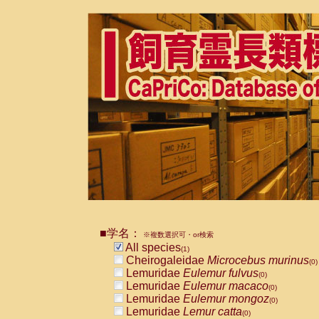
■学名：
※複数選択可・or検索
All species
(1)
Cheirogaleidae
Microcebus murinus
(0)
Lemuridae
Eulemur fulvus
(0)
Lemuridae
Eulemur macaco
(0)
Lemuridae
Eulemur mongoz
(0)
Lemuridae
Lemur catta
(0)