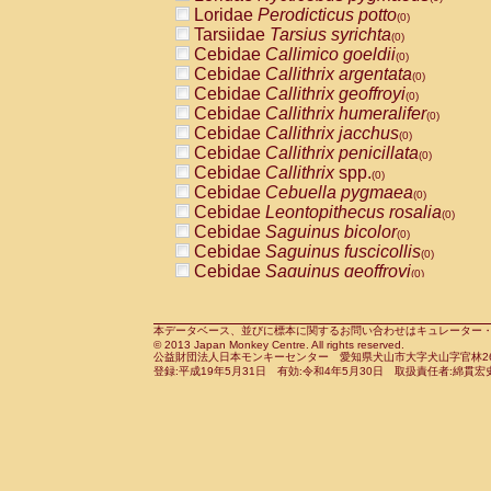
Pitheciidae
Callicebus cupreus
Loridae
Perodicticus potto
(0)
(0)
Pitheciidae
Callicebus donacophilus
Tarsiidae
Tarsius syrichta
(0
(0)
Pitheciidae
Callicebus moloch
Cebidae
Callimico goeldii
(0)
(0)
Pitheciidae
Callicebus torquatus
Cebidae
Callithrix argentata
(0)
(0)
Pitheciidae
Callicebus
spp.
Cebidae
Callithrix geoffroyi
(0)
(0)
Pitheciidae
Chiropotes satanas
Cebidae
Callithrix humeralifer
(0)
(0)
Pitheciidae
Pithecia monachus
Cebidae
Callithrix jacchus
(0)
(0)
Pitheciidae
Pithecia pithecia
Cebidae
Callithrix penicillata
(0)
(0)
Cercopithecidae
Cercocebus agilis
Cebidae
Callithrix
spp.
(0)
(0)
Cercopithecidae
Cercocebus galeritus
Cebidae
Cebuella pygmaea
(0)
Cercopithecidae
Cercocebus torquatu
Cebidae
Leontopithecus rosalia
(0)
Cercopithecidae
Cercocebus torquatus
Cebidae
Saguinus bicolor
(0)
Cercopithecidae
Cercocebus torquatu
Cebidae
Saguinus fuscicollis
(0)
Cercopithecidae
Cercocebus
hybrid
Cebidae
Saguinus geoffroyi
(0)
(0)
Cercopithecidae
Cercocebus
spp.
Cebidae
Saguinus imperator
(0)
(0)
Cercopithecidae
Lophocebus albigen
Cebidae
Saguinus labiatus
(0)
Cercopithecidae
Papio anubis
Cebidae
Saguinus leucopus
本データベース、並びに標本に関するお問い合わせはキュレーター・新宅勇太までお願い
(0)
(0)
© 2013 Japan Monkey Centre. All rights reserved.
Cercopithecidae
Papio cynocephalus
Cebidae
Saguinus midas
(
(0)
公益財団法人日本モンキーセンター 愛知県犬山市大字犬山字官林26番
Cercopithecidae
Papio hamadryas
Cebidae
Saguinus mystax
(0)
登録:平成19年5月31日 有効:令和4年5月30日 取扱責任者:綿貫宏
(0)
Cercopithecidae
Papio papio
Cebidae
Saguinus nigricollis
(0)
(1)
Cercopithecidae
Papio
spp.
Cebidae
Saguinus oedipus
(0)
(0)
Cercopithecidae
Mandrillus leucopha
Cebidae
Saguinus weddelli
(0)
Cercopithecidae
Mandrillus sphinx
Cebidae
Saguinus
spp.
(0)
(0)
Cercopithecidae
Theropithecus gelad
Cebidae
Aotus trivirgatus
(0)
Cercopithecidae
Macaca arctoides
Cebidae
Cebus albifrons
(0)
(0)