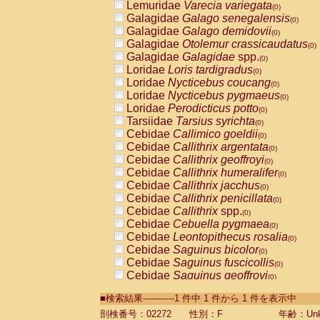
Lemuridae
Varecia variegata
(0)
Galagidae
Galago senegalensis
(0)
Galagidae
Galago demidovii
(0)
Galagidae
Otolemur crassicaudatus
(0)
Galagidae
Galagidae
spp.
(0)
Loridae
Loris tardigradus
(0)
Loridae
Nycticebus coucang
(0)
Loridae
Nycticebus pygmaeus
(0)
Loridae
Perodicticus potto
(0)
Tarsiidae
Tarsius syrichta
(0)
Cebidae
Callimico goeldii
(0)
Cebidae
Callithrix argentata
(0)
Cebidae
Callithrix geoffroyi
(0)
Cebidae
Callithrix humeralifer
(0)
Cebidae
Callithrix jacchus
(0)
Cebidae
Callithrix penicillata
(0)
Cebidae
Callithrix
spp.
(0)
Cebidae
Cebuella pygmaea
(0)
Cebidae
Leontopithecus rosalia
(0)
Cebidae
Saguinus bicolor
(0)
Cebidae
Saguinus fuscicollis
(0)
Cebidae
Saguinus geoffroyi
(0)
Cebidae
Saguinus imperator
(0)
■検索結果-----------1 件中 1 件から 1 件を表示中
Cebidae
Saguinus labiatus
(0)
Cebidae
Saguinus leucopus
剖検番号：02272
性別：F
年齢：Unk
(0)