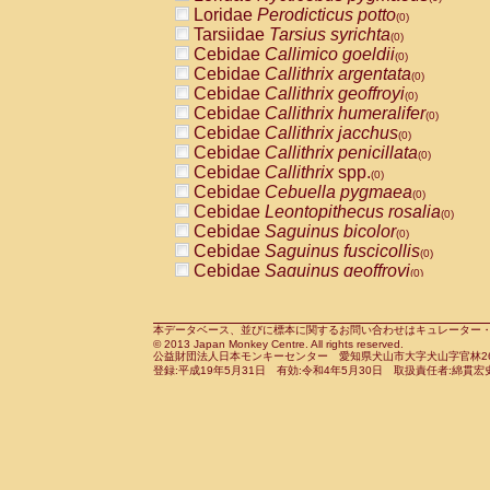
Pitheciidae
Callicebus cupreus
Loridae
Perodicticus potto
(0)
(0)
Pitheciidae
Callicebus donacophilus
Tarsiidae
Tarsius syrichta
(0
(0)
Pitheciidae
Callicebus moloch
Cebidae
Callimico goeldii
(0)
(0)
Pitheciidae
Callicebus torquatus
Cebidae
Callithrix argentata
(0)
(0)
Pitheciidae
Callicebus
spp.
Cebidae
Callithrix geoffroyi
(0)
(0)
Pitheciidae
Chiropotes satanas
Cebidae
Callithrix humeralifer
(0)
(0)
Pitheciidae
Pithecia monachus
Cebidae
Callithrix jacchus
(0)
(0)
Pitheciidae
Pithecia pithecia
Cebidae
Callithrix penicillata
(0)
(0)
Cercopithecidae
Cercocebus agilis
Cebidae
Callithrix
spp.
(0)
(0)
Cercopithecidae
Cercocebus galeritus
Cebidae
Cebuella pygmaea
(0)
Cercopithecidae
Cercocebus torquatu
Cebidae
Leontopithecus rosalia
(0)
Cercopithecidae
Cercocebus torquatus
Cebidae
Saguinus bicolor
(0)
Cercopithecidae
Cercocebus torquatu
Cebidae
Saguinus fuscicollis
(0)
Cercopithecidae
Cercocebus
hybrid
Cebidae
Saguinus geoffroyi
(0)
(0)
Cercopithecidae
Cercocebus
spp.
Cebidae
Saguinus imperator
(0)
(0)
Cercopithecidae
Lophocebus albigen
Cebidae
Saguinus labiatus
(0)
Cercopithecidae
Papio anubis
Cebidae
Saguinus leucopus
本データベース、並びに標本に関するお問い合わせはキュレーター・新宅勇太までお願い
(0)
(0)
© 2013 Japan Monkey Centre. All rights reserved.
Cercopithecidae
Papio cynocephalus
Cebidae
Saguinus midas
(
(0)
公益財団法人日本モンキーセンター 愛知県犬山市大字犬山字官林26番
Cercopithecidae
Papio hamadryas
Cebidae
Saguinus mystax
(0)
登録:平成19年5月31日 有効:令和4年5月30日 取扱責任者:綿貫宏
(0)
Cercopithecidae
Papio papio
Cebidae
Saguinus nigricollis
(0)
(1)
Cercopithecidae
Papio
spp.
Cebidae
Saguinus oedipus
(0)
(0)
Cercopithecidae
Mandrillus leucopha
Cebidae
Saguinus weddelli
(0)
Cercopithecidae
Mandrillus sphinx
Cebidae
Saguinus
spp.
(0)
(0)
Cercopithecidae
Theropithecus gelad
Cebidae
Aotus trivirgatus
(0)
Cercopithecidae
Macaca arctoides
Cebidae
Cebus albifrons
(0)
(0)