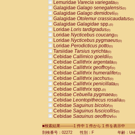
Lemuridae
Varecia variegata
(0)
Galagidae
Galago senegalensis
(0)
Galagidae
Galago demidovii
(0)
Galagidae
Otolemur crassicaudatus
(0)
Galagidae
Galagidae
spp.
(0)
Loridae
Loris tardigradus
(0)
Loridae
Nycticebus coucang
(0)
Loridae
Nycticebus pygmaeus
(0)
Loridae
Perodicticus potto
(0)
Tarsiidae
Tarsius syrichta
(0)
Cebidae
Callimico goeldii
(0)
Cebidae
Callithrix argentata
(0)
Cebidae
Callithrix geoffroyi
(0)
Cebidae
Callithrix humeralifer
(0)
Cebidae
Callithrix jacchus
(0)
Cebidae
Callithrix penicillata
(0)
Cebidae
Callithrix
spp.
(0)
Cebidae
Cebuella pygmaea
(0)
Cebidae
Leontopithecus rosalia
(0)
Cebidae
Saguinus bicolor
(0)
Cebidae
Saguinus fuscicollis
(0)
Cebidae
Saguinus geoffroyi
(0)
Cebidae
Saguinus imperator
(0)
■検索結果-----------1 件中 1 件から 1 件を表示中
Cebidae
Saguinus labiatus
(0)
Cebidae
Saguinus leucopus
剖検番号：02272
性別：F
年齢：Unk
(0)