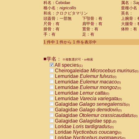
科名：Cebidae
Cebidae
Saguinus midas
属名：
Sa
(0)
種小名：
nigricollis
亜種小名
Cebidae
Saguinus mystax
(0)
和名：クロクビタマリン
英名：
Cebidae
Saguinus nigricollis
(1)
頭蓋骨：一部無
下顎骨：有
上腕骨：
Cebidae
Saguinus oedipus
(0)
尺骨：有
肩甲骨：有
大腿骨：
Cebidae
Saguinus weddelli
(0)
腓骨：有
寛骨：有
体幹：有
Cebidae
Saguinus
spp.
(0)
手：有
足：有
Cebidae
Aotus trivirgatus
(0)
Cebidae
Cebus albifrons
1 件中 1 件から 1 件を表示中
(0)
Cebidae
Cebus apella
(0)
Cebidae
Cebus capucinus
(0)
■学名：
Cebidae
Cebus nigrivittatus
※複数選択可・or検索
(0)
Cebidae
Cebus
spp.
All species
(0)
(1)
Cebidae
Saimiri boliviensis
Cheirogaleidae
Microcebus murinus
(0)
(0)
Cebidae
Saimiri sciureus
Lemuridae
Eulemur fulvus
(0)
(0)
Atelidae
Alouatta caraya
Lemuridae
Eulemur macaco
(0)
(0)
Atelidae
Alouatta fusca
Lemuridae
Eulemur mongoz
(0)
(0)
Atelidae
Alouatta seniculus
Lemuridae
Lemur catta
(0)
(0)
Atelidae
Alouatta
spp.
Lemuridae
Varecia variegata
(0)
(0)
Atelidae
Ateles belzebuth
Galagidae
Galago senegalensis
(0)
(0)
Atelidae
Ateles geoffroyi
Galagidae
Galago demidovii
(0)
(0)
Atelidae
Ateles paniscus
Galagidae
Otolemur crassicaudatus
(0)
(0)
Atelidae
Ateles
spp.
Galagidae
Galagidae
spp.
(0)
(0)
Atelidae
Lagothrix lagothricha
Loridae
Loris tardigradus
(0)
(0)
Atelidae
Lagothrix lagothricha cana
Loridae
Nycticebus coucang
(0)
(0)
Pitheciidae
Cacajao calvus rubicundu
Loridae
Nycticebus pygmaeus
(0)