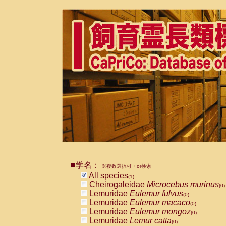
■学名：
※複数選択可・or検索
All species
(1)
Cheirogaleidae
Microcebus murinus
(0)
Lemuridae
Eulemur fulvus
(0)
Lemuridae
Eulemur macaco
(0)
Lemuridae
Eulemur mongoz
(0)
Lemuridae
Lemur catta
(0)