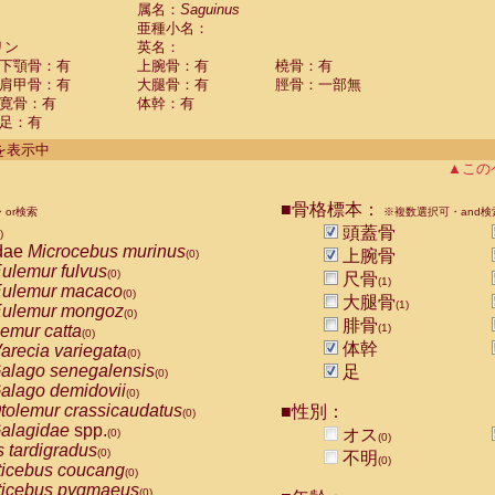
guinus midas
属名：
Saguinus
(0)
亜種小名：
guinus mystax
(0)
リン
英名：
uinus nigricollis
(1)
下顎骨：有
上腕骨：有
橈骨：有
guinus oedipus
(0)
肩甲骨：有
大腿骨：有
脛骨：一部無
uinus weddelli
(0)
寛骨：有
体幹：有
guinus
spp.
(0)
足：有
us trivirgatus
(0)
us albifrons
件を表示中
(0)
us apella
▲この
(0)
bus capucinus
(0)
us nigrivittatus
■骨格標本：
or検索
(0)
※複数選択可・and検
bus
spp.
頭蓋骨
(0)
)
miri boliviensis
dae
Microcebus murinus
(0)
上腕骨
(0)
miri sciureus
ulemur fulvus
(0)
(0)
尺骨
(1)
uatta caraya
ulemur macaco
(0)
(0)
大腿骨
(1)
uatta fusca
ulemur mongoz
(0)
(0)
腓骨
uatta seniculus
emur catta
(1)
(0)
(0)
uatta
spp.
体幹
arecia variegata
(0)
(0)
les belzebuth
alago senegalensis
足
(0)
(0)
les geoffroyi
alago demidovii
(0)
(0)
les paniscus
tolemur crassicaudatus
■性別：
(0)
(0)
les
spp.
alagidae
spp.
(0)
オス
(0)
(0)
othrix lagothricha
s tardigradus
(0)
(0)
不明
(0)
othrix lagothricha cana
ticebus coucang
(0)
(0)
Cacajao calvus rubicundus
ticebus pygmaeus
(0)
(0)