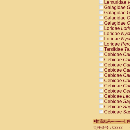
Lemuridae
V
Galagidae
G
Galagidae
G
Galagidae
O
Galagidae
G
Loridae
Lori
Loridae
Nyc
Loridae
Nyc
Loridae
Pero
Tarsiidae
Ta
Cebidae
Cal
Cebidae
Cal
Cebidae
Cal
Cebidae
Cal
Cebidae
Cal
Cebidae
Cal
Cebidae
Cal
Cebidae
Ce
Cebidae
Leo
Cebidae
Sag
Cebidae
Sag
Cebidae
Sag
Cebidae
Sag
■検索結果----------
Cebidae
Sag
Cebidae
Sa
剖検番号：02272