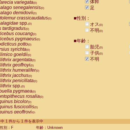
体幹
arecia variegata
(0)
alago senegalensis
足
(0)
alago demidovii
(0)
tolemur crassicaudatus
■性別：
(0)
alagidae
spp.
オス
(0)
(0)
s tardigradus
(0)
不明
(0)
ticebus coucang
(0)
ticebus pygmaeus
(0)
■年齢：
dicticus potto
(0)
胎児
(0)
rsius syrichta
(0)
子供
limico goeldii
(0)
(0)
不明
lithrix argentata
(0)
lithrix geoffroyi
(0)
lithrix humeralifer
(0)
lithrix jacchus
(0)
lithrix penicillata
(0)
lithrix
spp.
(0)
buella pygmaea
(0)
ntopithecus rosalia
(0)
uinus bicolor
(0)
uinus fuscicollis
(0)
uinus geoffroyi
(0)
uinus imperator
(0)
-1 件中 1 件から 1 件を表示中
uinus labiatus
(0)
guinus leucopus
性別：F
年齢：Unknown
(0)