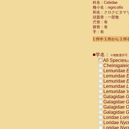
科名：Cebidae
Cebidae
Sa
種小名：
nigricollis
Cebidae
Sa
和名：クロクビタマ
Cebidae
Sag
頭蓋骨：一部無
Cebidae
Sa
尺骨：有
Cebidae
Sag
腓骨：有
Cebidae
Sa
手：有
Cebidae
Aot
Cebidae
Ceb
1 件中 1 件から 1 
Cebidae
Ceb
Cebidae
Ce
■学名：
Cebidae
Ceb
※複数選択可・
Cebidae
Ce
All Species
(1
Cebidae
Sai
Cheirogalei
Cebidae
Sai
Lemuridae
E
Atelidae
Alo
Lemuridae
E
Atelidae
Alo
Lemuridae
E
Atelidae
Alo
Lemuridae
L
Atelidae
Alo
Lemuridae
V
Atelidae
Ate
Galagidae
G
Atelidae
Ate
Galagidae
G
Atelidae
Ate
Galagidae
O
Atelidae
Ate
Galagidae
G
Atelidae
Lag
Loridae
Lori
Atelidae
Lag
Loridae
Nyc
Pitheciidae
Loridae
Nyc