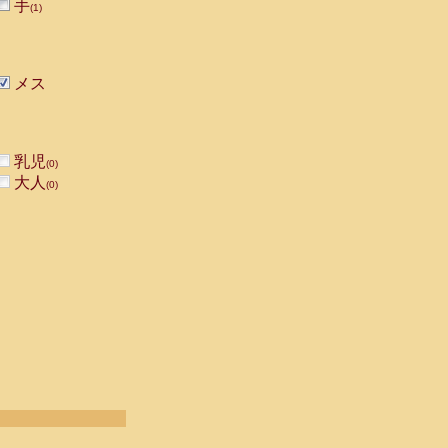
手
(1)
メス
乳児
(0)
大人
(0)