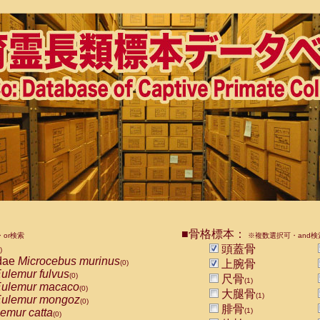
■骨格標本：
or検索
※複数選択可・and検
頭蓋骨
)
dae
Microcebus murinus
上腕骨
(0)
ulemur fulvus
(0)
尺骨
(1)
ulemur macaco
(0)
大腿骨
(1)
ulemur mongoz
(0)
腓骨
emur catta
(1)
(0)