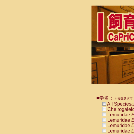
■学名：
※複数選択可・
All Species
(1
Cheirogalei
Lemuridae
E
Lemuridae
E
Lemuridae
E
Lemuridae
L