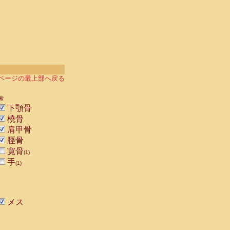
ページの最上部へ戻る
索
下顎骨
橈骨
肩甲骨
脛骨
寛骨
(1)
手
(1)
メス