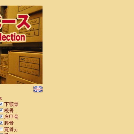
索
下顎骨
橈骨
肩甲骨
脛骨
寛骨
(1)