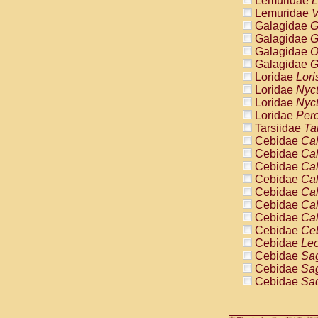
Lemuridae
L
Pitheciidae
Lemuridae
V
Pitheciidae
Galagidae
G
Pitheciidae
Galagidae
G
Pitheciidae
Galagidae
O
Pitheciidae
Galagidae
G
Pitheciidae
Loridae
Lori
Pitheciidae
Loridae
Nyc
Pitheciidae
Loridae
Nyc
Cercopithec
Loridae
Pero
Cercopithec
Tarsiidae
Ta
Cercopithec
Cebidae
Cal
Cercopithec
Cebidae
Cal
Cercopithec
Cebidae
Cal
Cercopithec
Cebidae
Cal
Cercopithec
Cebidae
Cal
Cercopithec
Cebidae
Cal
Cercopithec
Cebidae
Cal
Cercopithec
Cebidae
Ce
Cercopithec
Cebidae
Leo
Cercopithec
Cebidae
Sag
Cercopithec
Cebidae
Sag
Cercopithec
Cebidae
Sag
Cercopithec
Cebidae
Sag
Cercopithec
Cebidae
Sag
Cercopithec