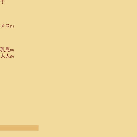
手
メス
(1)
乳児
(0)
大人
(0)