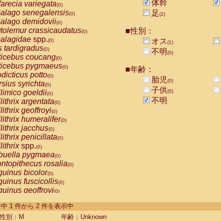
体幹
arecia variegata
(0)
alago senegalensis
足
(0)
(2)
alago demidovii
(0)
tolemur crassicaudatus
■性別：
(0)
alagidae
spp.
オス
(0)
(1)
s tardigradus
(0)
不明
(0)
ticebus coucang
(0)
ticebus pygmaeus
(0)
■年齢：
dicticus potto
(0)
胎児
(0)
rsius syrichta
(0)
子供
limico goeldii
(0)
(0)
不明
lithrix argentata
(0)
lithrix geoffroyi
(0)
lithrix humeralifer
(0)
lithrix jacchus
(0)
lithrix penicillata
(0)
lithrix
spp.
(0)
buella pygmaea
(0)
ntopithecus rosalia
(0)
uinus bicolor
(0)
uinus fuscicollis
(0)
uinus geoffroyi
(0)
uinus imperator
(0)
-2 件中 1 件から 2 件を表示中
uinus labiatus
(0)
guinus leucopus
性別：M
年齢：Unknown
(0)