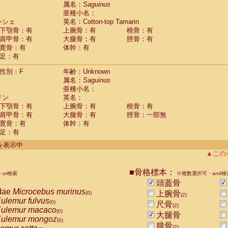
guinus midas
属名：
Saguinus
(0)
亜種小名：
guinus mystax
(0)
ンシェ
英名：Cotton-top Tamarin
uinus nigricollis
(1)
下顎骨：有
上腕骨：有
橈骨：有
guinus oedipus
(1)
肩甲骨：有
大腿骨：有
脛骨：有
uinus weddelli
(0)
寛骨：有
体幹：有
guinus
spp.
(0)
足：有
us trivirgatus
(0)
us albifrons
(0)
性別：F
年齢：Unknown
us apella
(0)
属名：
Saguinus
bus capucinus
亜種小名：
(0)
us nigrivittatus
リン
英名：
(0)
bus
spp.
下顎骨：有
上腕骨：有
橈骨：有
(0)
miri boliviensis
肩甲骨：有
大腿骨：有
脛骨：一部無
(0)
miri sciureus
寛骨：有
体幹：有
(0)
足：有
uatta caraya
(0)
uatta fusca
(0)
件を表示中
uatta seniculus
(0)
▲この
uatta
spp.
(0)
les belzebuth
(0)
■骨格標本：
or検索
※複数選択可・and検
les geoffroyi
(0)
頭蓋骨
les paniscus
(0)
dae
Microcebus murinus
上腕骨
(0)
(2)
les
spp.
(0)
ulemur fulvus
(0)
尺骨
othrix lagothricha
(2)
(0)
ulemur macaco
(0)
大腿骨
othrix lagothricha cana
(0)
ulemur mongoz
(0)
Cacajao calvus rubicundus
腓骨
(0)
(2)