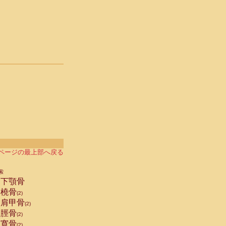
ページの最上部へ戻る
索
下顎骨
橈骨
(2)
肩甲骨
(2)
脛骨
(2)
寛骨
(2)