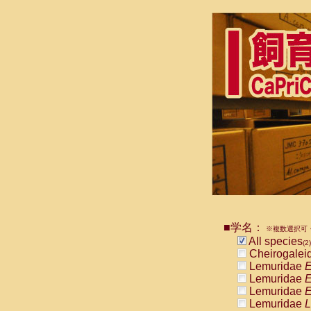
■学名：
※複数選択可・
All species
(2)
Cheirogalei
Lemuridae
E
Lemuridae
E
Lemuridae
E
Lemuridae
L