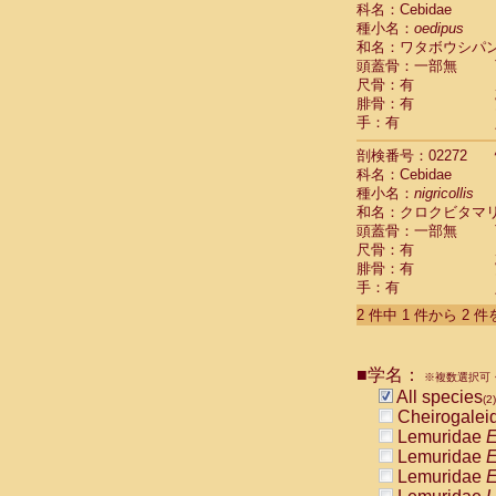
科名：Cebidae
Cebidae
Sa
種小名：
oedipus
Cebidae
Sa
和名：ワタボウシパ
Cebidae
Sag
頭蓋骨：一部無
Cebidae
Sa
尺骨：有
Cebidae
Sag
腓骨：有
Cebidae
Sa
手：有
Cebidae
Aot
Cebidae
Ceb
剖検番号：02272
Cebidae
Ceb
科名：Cebidae
Cebidae
Ce
種小名：
nigricollis
Cebidae
Ceb
和名：クロクビタマ
Cebidae
Ce
頭蓋骨：一部無
Cebidae
Sai
尺骨：有
腓骨：有
Cebidae
Sai
手：有
Atelidae
Alo
Atelidae
Alo
2 件中 1 件から 2 
Atelidae
Alo
Atelidae
Alo
Atelidae
Ate
■学名：
※複数選択可・
Atelidae
Ate
All species
(2)
Atelidae
Ate
Cheirogalei
Atelidae
Ate
Lemuridae
E
Atelidae
Lag
Lemuridae
E
Atelidae
Lag
Lemuridae
E
Pitheciidae