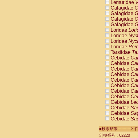
Lemuridae
V
Galagidae
G
Galagidae
G
Galagidae
O
Galagidae
G
Loridae
Lori
Loridae
Nyc
Loridae
Nyc
Loridae
Pero
Tarsiidae
Ta
Cebidae
Cal
Cebidae
Cal
Cebidae
Cal
Cebidae
Cal
Cebidae
Cal
Cebidae
Cal
Cebidae
Cal
Cebidae
Ce
Cebidae
Leo
Cebidae
Sag
Cebidae
Sag
Cebidae
Sag
Cebidae
Sag
■検索結果----------
Cebidae
Sag
Cebidae
Sa
剖検番号：02220