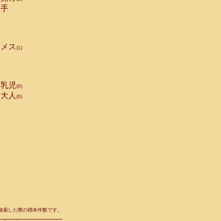
手
メス
(1)
乳児
(0)
大人
(0)
て検索した際の標本件数です。