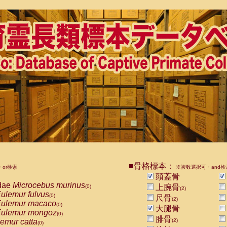
■骨格標本：
or検索
※複数選択可・and検
頭蓋骨
dae
Microcebus murinus
上腕骨
(0)
(2)
ulemur fulvus
(0)
尺骨
(2)
ulemur macaco
(0)
大腿骨
ulemur mongoz
(0)
腓骨
emur catta
(2)
(0)