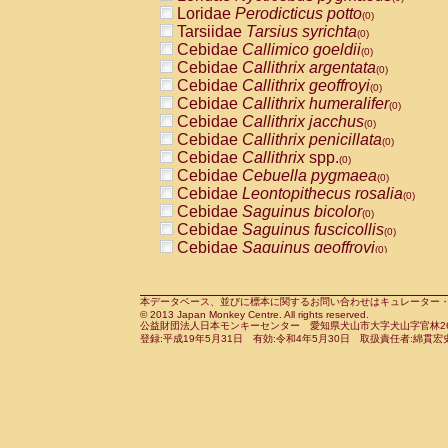
Pitheciidae
Callicebus cupreus
Loridae
Perodicticus potto
(0)
(0)
Pitheciidae
Callicebus donacophilus
Tarsiidae
Tarsius syrichta
(0
(0)
Pitheciidae
Callicebus moloch
Cebidae
Callimico goeldii
(0)
(0)
Pitheciidae
Callicebus torquatus
Cebidae
Callithrix argentata
(0)
(0)
Pitheciidae
Callicebus
spp.
Cebidae
Callithrix geoffroyi
(0)
(0)
Pitheciidae
Chiropotes satanas
Cebidae
Callithrix humeralifer
(0)
(0)
Pitheciidae
Pithecia monachus
Cebidae
Callithrix jacchus
(0)
(0)
Pitheciidae
Pithecia pithecia
Cebidae
Callithrix penicillata
(0)
(0)
Cercopithecidae
Cercocebus agilis
Cebidae
Callithrix
spp.
(0)
(0)
Cercopithecidae
Cercocebus galeritus
Cebidae
Cebuella pygmaea
(0)
Cercopithecidae
Cercocebus torquatu
Cebidae
Leontopithecus rosalia
(0)
Cercopithecidae
Cercocebus torquatus
Cebidae
Saguinus bicolor
(0)
Cercopithecidae
Cercocebus torquatu
Cebidae
Saguinus fuscicollis
(0)
Cercopithecidae
Cercocebus
hybrid
Cebidae
Saguinus geoffroyi
(0)
(0)
Cercopithecidae
Cercocebus
spp.
Cebidae
Saguinus imperator
(0)
(0)
Cercopithecidae
Lophocebus albigen
Cebidae
Saguinus labiatus
(0)
Cercopithecidae
Papio anubis
Cebidae
Saguinus leucopus
本データベース、並びに標本に関するお問い合わせはキュレーター・新宅勇太までお願い
(0)
(0)
© 2013 Japan Monkey Centre. All rights reserved.
Cercopithecidae
Papio cynocephalus
Cebidae
Saguinus midas
(
(0)
公益財団法人日本モンキーセンター 愛知県犬山市大字犬山字官林26番
Cercopithecidae
Papio hamadryas
Cebidae
Saguinus mystax
(0)
登録:平成19年5月31日 有効:令和4年5月30日 取扱責任者:綿貫宏
(0)
Cercopithecidae
Papio papio
Cebidae
Saguinus nigricollis
(0)
(0)
Cercopithecidae
Papio
spp.
Cebidae
Saguinus oedipus
(0)
(1)
Cercopithecidae
Mandrillus leucopha
Cebidae
Saguinus weddelli
(0)
Cercopithecidae
Mandrillus sphinx
Cebidae
Saguinus
spp.
(0)
(0)
Cercopithecidae
Theropithecus gelad
Cebidae
Aotus trivirgatus
(0)
Cercopithecidae
Macaca arctoides
Cebidae
Cebus albifrons
(0)
(0)