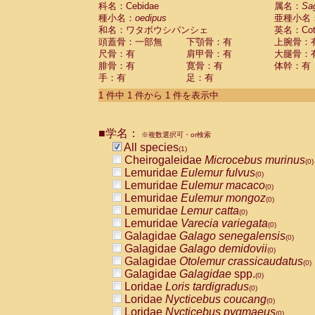
科名：Cebidae
Cebidae
Saguinus midas
属名：
Sa
(0)
種小名：
oedipus
亜種小名
Cebidae
Saguinus mystax
(0)
和名：ワタボウシパンシェ
英名：Cotto
Cebidae
Saguinus nigricollis
(0)
頭蓋骨：一部無
下顎骨：有
上腕骨：
Cebidae
Saguinus oedipus
(1)
尺骨：有
肩甲骨：有
大腿骨：
Cebidae
Saguinus weddelli
(0)
腓骨：有
寛骨：有
体幹：有
Cebidae
Saguinus
spp.
(0)
手：有
足：有
Cebidae
Aotus trivirgatus
(0)
Cebidae
Cebus albifrons
1 件中 1 件から 1 件を表示中
(0)
Cebidae
Cebus apella
(0)
Cebidae
Cebus capucinus
(0)
■学名：
Cebidae
Cebus nigrivittatus
※複数選択可・or検索
(0)
Cebidae
Cebus
spp.
All species
(0)
(1)
Cebidae
Saimiri boliviensis
Cheirogaleidae
Microcebus murinus
(0)
(0)
Cebidae
Saimiri sciureus
Lemuridae
Eulemur fulvus
(0)
(0)
Atelidae
Alouatta caraya
Lemuridae
Eulemur macaco
(0)
(0)
Atelidae
Alouatta fusca
Lemuridae
Eulemur mongoz
(0)
(0)
Atelidae
Alouatta seniculus
Lemuridae
Lemur catta
(0)
(0)
Atelidae
Alouatta
spp.
Lemuridae
Varecia variegata
(0)
(0)
Atelidae
Ateles belzebuth
Galagidae
Galago senegalensis
(0)
(0)
Atelidae
Ateles geoffroyi
Galagidae
Galago demidovii
(0)
(0)
Atelidae
Ateles paniscus
Galagidae
Otolemur crassicaudatus
(0)
(0)
Atelidae
Ateles
spp.
Galagidae
Galagidae
spp.
(0)
(0)
Atelidae
Lagothrix lagothricha
Loridae
Loris tardigradus
(0)
(0)
Atelidae
Lagothrix lagothricha cana
Loridae
Nycticebus coucang
(0)
(0)
Pitheciidae
Cacajao calvus rubicundu
Loridae
Nycticebus pygmaeus
(0)