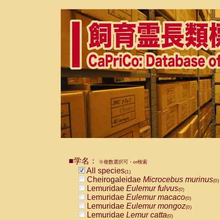
■学名：
※複数選択可・or検索
All species
(1)
Cheirogaleidae
Microcebus murinus
(0)
Lemuridae
Eulemur fulvus
(0)
Lemuridae
Eulemur macaco
(0)
Lemuridae
Eulemur mongoz
(0)
Lemuridae
Lemur catta
(0)