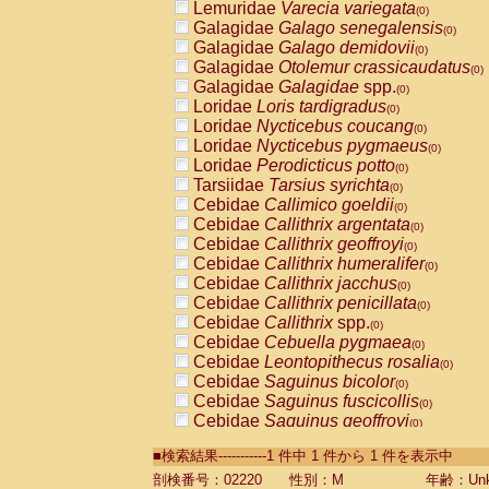
Lemuridae
Varecia variegata
(0)
Galagidae
Galago senegalensis
(0)
Galagidae
Galago demidovii
(0)
Galagidae
Otolemur crassicaudatus
(0)
Galagidae
Galagidae
spp.
(0)
Loridae
Loris tardigradus
(0)
Loridae
Nycticebus coucang
(0)
Loridae
Nycticebus pygmaeus
(0)
Loridae
Perodicticus potto
(0)
Tarsiidae
Tarsius syrichta
(0)
Cebidae
Callimico goeldii
(0)
Cebidae
Callithrix argentata
(0)
Cebidae
Callithrix geoffroyi
(0)
Cebidae
Callithrix humeralifer
(0)
Cebidae
Callithrix jacchus
(0)
Cebidae
Callithrix penicillata
(0)
Cebidae
Callithrix
spp.
(0)
Cebidae
Cebuella pygmaea
(0)
Cebidae
Leontopithecus rosalia
(0)
Cebidae
Saguinus bicolor
(0)
Cebidae
Saguinus fuscicollis
(0)
Cebidae
Saguinus geoffroyi
(0)
Cebidae
Saguinus imperator
(0)
■検索結果-----------1 件中 1 件から 1 件を表示中
Cebidae
Saguinus labiatus
(0)
Cebidae
Saguinus leucopus
剖検番号：02220
性別：M
年齢：Unk
(0)