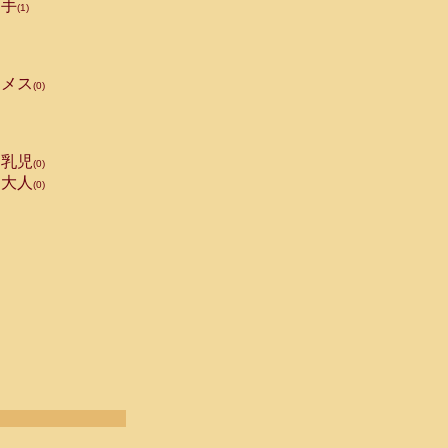
手
(1)
メス
(0)
乳児
(0)
大人
(0)