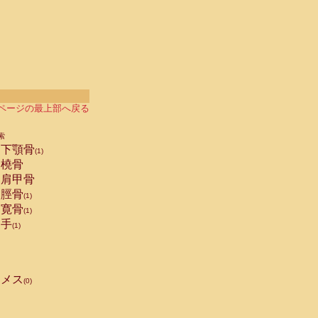
ページの最上部へ戻る
索
下顎骨
(1)
橈骨
肩甲骨
脛骨
(1)
寛骨
(1)
手
(1)
メス
(0)