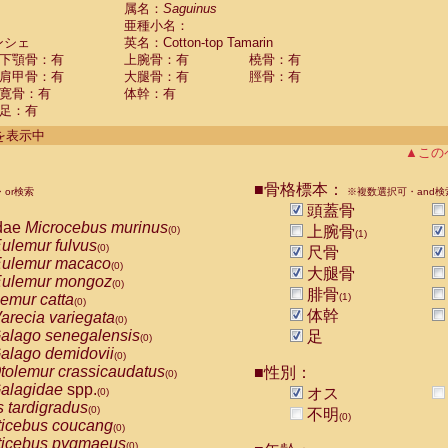
guinus midas
属名：
Saguinus
(0)
亜種小名：
guinus mystax
(0)
ンシェ
英名：Cotton-top Tamarin
uinus nigricollis
(0)
下顎骨：有
上腕骨：有
橈骨：有
guinus oedipus
(1)
肩甲骨：有
大腿骨：有
脛骨：有
uinus weddelli
(0)
寛骨：有
体幹：有
guinus
spp.
(0)
足：有
us trivirgatus
(0)
us albifrons
件を表示中
(0)
us apella
▲この
(0)
bus capucinus
(0)
us nigrivittatus
■骨格標本：
or検索
(0)
※複数選択可・and検
bus
spp.
頭蓋骨
(0)
miri boliviensis
dae
Microcebus murinus
(0)
上腕骨
(0)
(1)
miri sciureus
ulemur fulvus
(0)
(0)
尺骨
uatta caraya
ulemur macaco
(0)
(0)
大腿骨
uatta fusca
ulemur mongoz
(0)
(0)
腓骨
uatta seniculus
emur catta
(1)
(0)
(0)
uatta
spp.
体幹
arecia variegata
(0)
(0)
les belzebuth
alago senegalensis
足
(0)
(0)
les geoffroyi
alago demidovii
(0)
(0)
les paniscus
tolemur crassicaudatus
■性別：
(0)
(0)
les
spp.
alagidae
spp.
(0)
オス
(0)
othrix lagothricha
s tardigradus
(0)
(0)
不明
(0)
othrix lagothricha cana
ticebus coucang
(0)
(0)
Cacajao calvus rubicundus
ticebus pygmaeus
(0)
(0)