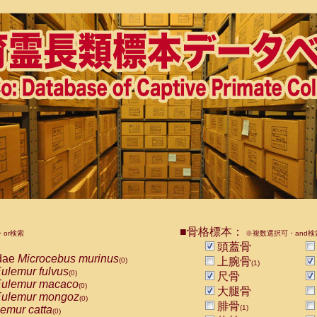
■骨格標本：
or検索
※複数選択可・and検
頭蓋骨
dae
Microcebus murinus
上腕骨
(0)
(1)
ulemur fulvus
(0)
尺骨
ulemur macaco
(0)
大腿骨
ulemur mongoz
(0)
腓骨
emur catta
(1)
(0)