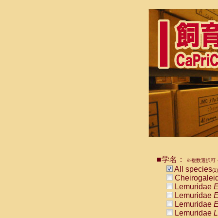
■学名：
※複数選択可・
All species
(1)
Cheirogalei
Lemuridae
E
Lemuridae
E
Lemuridae
E
Lemuridae
L