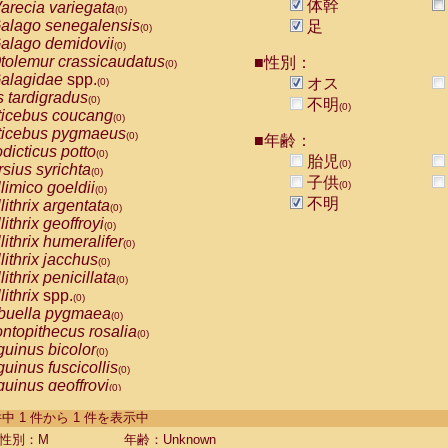
体幹
arecia variegata
(0)
alago senegalensis
足
(0)
alago demidovii
(0)
tolemur crassicaudatus
■性別：
(0)
alagidae
spp.
オス
(0)
s tardigradus
(0)
不明
(0)
ticebus coucang
(0)
ticebus pygmaeus
(0)
■年齢：
dicticus potto
(0)
胎児
(0)
rsius syrichta
(0)
子供
limico goeldii
(0)
(0)
不明
lithrix argentata
(0)
lithrix geoffroyi
(0)
lithrix humeralifer
(0)
lithrix jacchus
(0)
lithrix penicillata
(0)
lithrix
spp.
(0)
buella pygmaea
(0)
ntopithecus rosalia
(0)
uinus bicolor
(0)
uinus fuscicollis
(0)
uinus geoffroyi
(0)
uinus imperator
(0)
-1 件中 1 件から 1 件を表示中
uinus labiatus
(0)
guinus leucopus
性別：M
年齢：Unknown
(0)