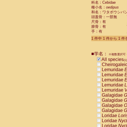
科名：Cebidae
Cebidae
Sa
種小名：
oedipus
Cebidae
Sa
和名：ワタボウシパ
Cebidae
Sag
頭蓋骨：一部無
Cebidae
Sa
尺骨：有
Cebidae
Sag
腓骨：有
Cebidae
Sa
手：有
Cebidae
Aot
Cebidae
Ceb
1 件中 1 件から 1 
Cebidae
Ceb
Cebidae
Ce
■学名：
Cebidae
Ceb
※複数選択可・
Cebidae
Ce
All species
(1)
Cebidae
Sai
Cheirogalei
Cebidae
Sai
Lemuridae
E
Atelidae
Alo
Lemuridae
E
Atelidae
Alo
Lemuridae
E
Atelidae
Alo
Lemuridae
L
Atelidae
Alo
Lemuridae
V
Atelidae
Ate
Galagidae
G
Atelidae
Ate
Galagidae
G
Atelidae
Ate
Galagidae
O
Atelidae
Ate
Galagidae
G
Atelidae
Lag
Loridae
Lori
Atelidae
Lag
Loridae
Nyc
Pitheciidae
Loridae
Nyc