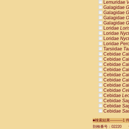
Lemuridae
V
Galagidae
G
Galagidae
G
Galagidae
O
Galagidae
G
Loridae
Lori
Loridae
Nyc
Loridae
Nyc
Loridae
Pero
Tarsiidae
Ta
Cebidae
Cal
Cebidae
Cal
Cebidae
Cal
Cebidae
Cal
Cebidae
Cal
Cebidae
Cal
Cebidae
Cal
Cebidae
Ce
Cebidae
Leo
Cebidae
Sag
Cebidae
Sag
Cebidae
Sag
Cebidae
Sag
■検索結果----------
Cebidae
Sag
Cebidae
Sa
剖検番号：02220