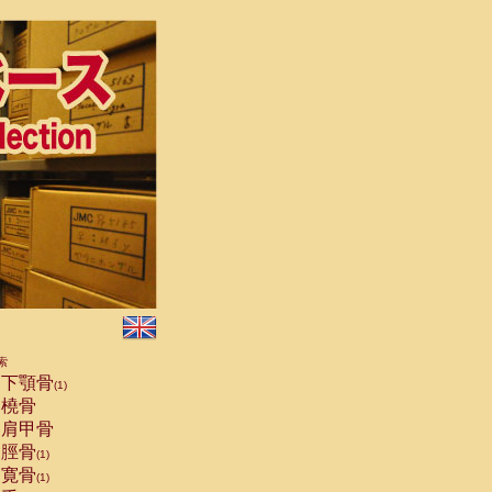
索
下顎骨
(1)
橈骨
肩甲骨
脛骨
(1)
寛骨
(1)