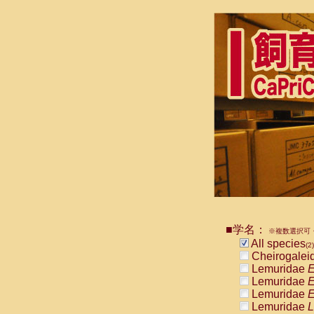
■学名：
※複数選択可・
All species
(2)
Cheirogalei
Lemuridae
E
Lemuridae
E
Lemuridae
E
Lemuridae
L