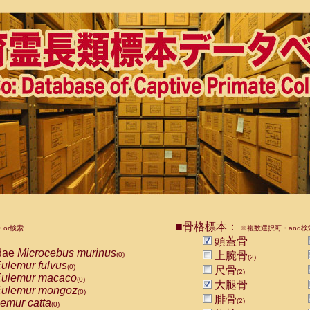
■骨格標本：
or検索
※複数選択可・and検
頭蓋骨
dae
Microcebus murinus
上腕骨
(0)
(2)
ulemur fulvus
(0)
尺骨
(2)
ulemur macaco
(0)
大腿骨
ulemur mongoz
(0)
腓骨
emur catta
(2)
(0)