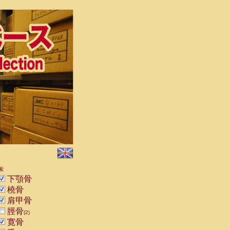
索
下顎骨
橈骨
肩甲骨
脛骨
(2)
寛骨