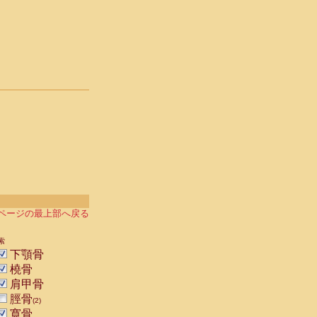
ページの最上部へ戻る
索
下顎骨
橈骨
肩甲骨
脛骨
(2)
寛骨