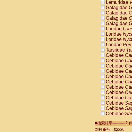
Lemuridae
V
Galagidae
G
Galagidae
G
Galagidae
O
Galagidae
G
Loridae
Lori
Loridae
Nyc
Loridae
Nyc
Loridae
Pero
Tarsiidae
Ta
Cebidae
Cal
Cebidae
Cal
Cebidae
Cal
Cebidae
Cal
Cebidae
Cal
Cebidae
Cal
Cebidae
Cal
Cebidae
Ce
Cebidae
Leo
Cebidae
Sag
Cebidae
Sag
Cebidae
Sag
Cebidae
Sag
■検索結果----------
Cebidae
Sag
Cebidae
Sa
剖検番号：02220