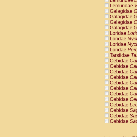
Lemuridae
L
Pitheciidae
Lemuridae
V
Pitheciidae
Galagidae
G
Pitheciidae
Galagidae
G
Pitheciidae
Galagidae
O
Pitheciidae
Galagidae
G
Pitheciidae
Loridae
Lori
Pitheciidae
Loridae
Nyc
Pitheciidae
Loridae
Nyc
Cercopithec
Loridae
Pero
Cercopithec
Tarsiidae
Ta
Cercopithec
Cebidae
Cal
Cercopithec
Cebidae
Cal
Cercopithec
Cebidae
Cal
Cercopithec
Cebidae
Cal
Cercopithec
Cebidae
Cal
Cercopithec
Cebidae
Cal
Cercopithec
Cebidae
Cal
Cercopithec
Cebidae
Ce
Cercopithec
Cebidae
Leo
Cercopithec
Cebidae
Sag
Cercopithec
Cebidae
Sag
Cercopithec
Cebidae
Sag
Cercopithec
Cebidae
Sag
Cercopithec
Cebidae
Sag
Cercopithec