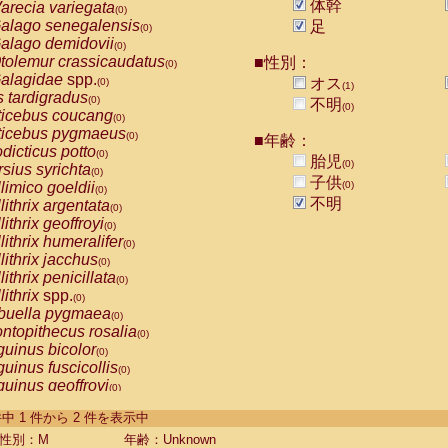
体幹
arecia variegata
(0)
alago senegalensis
足
(0)
alago demidovii
(0)
tolemur crassicaudatus
■性別：
(0)
alagidae
spp.
オス
(0)
(1)
s tardigradus
(0)
不明
(0)
ticebus coucang
(0)
ticebus pygmaeus
(0)
■年齢：
dicticus potto
(0)
胎児
(0)
rsius syrichta
(0)
子供
limico goeldii
(0)
(0)
不明
lithrix argentata
(0)
lithrix geoffroyi
(0)
lithrix humeralifer
(0)
lithrix jacchus
(0)
lithrix penicillata
(0)
lithrix
spp.
(0)
buella pygmaea
(0)
ntopithecus rosalia
(0)
uinus bicolor
(0)
uinus fuscicollis
(0)
uinus geoffroyi
(0)
uinus imperator
(0)
-2 件中 1 件から 2 件を表示中
uinus labiatus
(0)
guinus leucopus
性別：M
年齢：Unknown
(0)