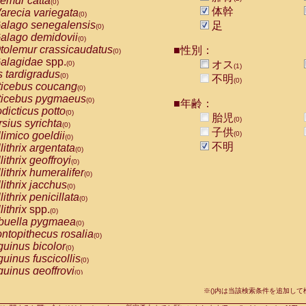
emur catta
(0)
Callicebus cupreus
(0)
体幹
arecia variegata
(0)
Callicebus donacophilus
(0)
alago senegalensis
足
(0)
Callicebus moloch
(0)
alago demidovii
(0)
Callicebus torquatus
(0)
tolemur crassicaudatus
■性別：
(0)
Callicebus
spp.
(0)
alagidae
spp.
オス
(0)
(1)
Chiropotes satanas
(0)
s tardigradus
(0)
不明
Pithecia monachus
(0)
(0)
ticebus coucang
(0)
Pithecia pithecia
(0)
ticebus pygmaeus
(0)
■年齢：
idae
Cercocebus agilis
(0)
dicticus potto
(0)
胎児
idae
Cercocebus galeritus chrysogaster
(0)
(0)
rsius syrichta
(0)
idae
Cercocebus torquatus atys
子供
(0)
limico goeldii
(0)
(0)
idae
Cercocebus torquatus lunulatus
(0)
不明
lithrix argentata
(0)
idae
Cercocebus torquatus torquatus
(0)
lithrix geoffroyi
(0)
idae
Cercocebus
hybrid
(0)
lithrix humeralifer
(0)
idae
Cercocebus
spp.
(0)
lithrix jacchus
(0)
idae
Lophocebus albigena
(0)
lithrix penicillata
(0)
idae
Papio anubis
(0)
lithrix
spp.
(0)
idae
Papio cynocephalus
(0)
buella pygmaea
(0)
idae
Papio hamadryas
(0)
ntopithecus rosalia
(0)
idae
Papio papio
(0)
uinus bicolor
(0)
idae
Papio
spp.
(0)
uinus fuscicollis
(0)
idae
Mandrillus leucophaeus
(0)
uinus geoffroyi
(0)
idae
Mandrillus sphinx
(0)
uinus imperator
(0)
idae
Theropithecus gelada
※()内は当該検索条件を追加し
(0)
uinus labiatus
(0)
idae
Macaca arctoides
(0)