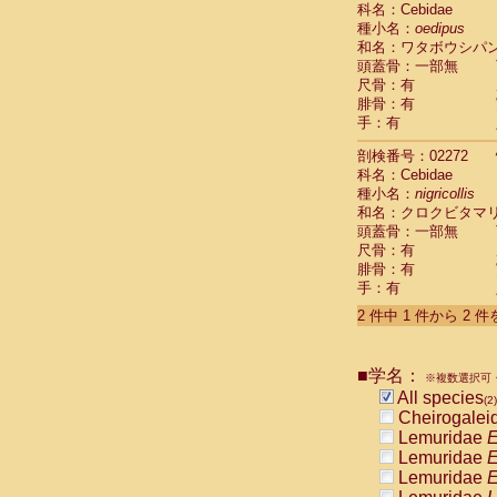
科名：Cebidae
Cebidae
Sa
種小名：
oedipus
Cebidae
Sa
和名：ワタボウシパ
Cebidae
Sag
頭蓋骨：一部無
Cebidae
Sa
尺骨：有
Cebidae
Sag
腓骨：有
Cebidae
Sa
手：有
Cebidae
Aot
Cebidae
Ceb
剖検番号：02272
Cebidae
Ceb
科名：Cebidae
Cebidae
Ce
種小名：
nigricollis
Cebidae
Ceb
和名：クロクビタマ
Cebidae
Ce
頭蓋骨：一部無
Cebidae
Sai
尺骨：有
腓骨：有
Cebidae
Sai
手：有
Atelidae
Alo
Atelidae
Alo
2 件中 1 件から 2 
Atelidae
Alo
Atelidae
Alo
Atelidae
Ate
■学名：
※複数選択可・
Atelidae
Ate
All species
(2)
Atelidae
Ate
Cheirogalei
Atelidae
Ate
Lemuridae
E
Atelidae
Lag
Lemuridae
E
Atelidae
Lag
Lemuridae
E
Pitheciidae