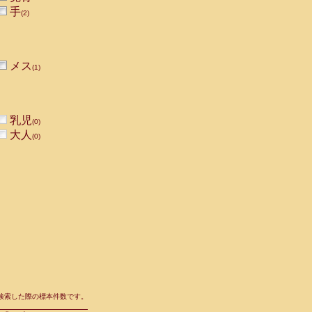
手
(2)
メス
(1)
乳児
(0)
大人
(0)
て検索した際の標本件数です。