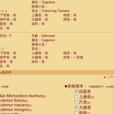
guinus midas
属名：
Saguinus
(0)
亜種小名：
guinus mystax
(0)
ンシェ
英名：Cotton-top Tamarin
uinus nigricollis
(1)
下顎骨：有
上腕骨：有
橈骨：有
guinus oedipus
(1)
肩甲骨：有
大腿骨：有
脛骨：有
uinus weddelli
(0)
寛骨：有
体幹：有
guinus
spp.
(0)
足：有
us trivirgatus
(0)
us albifrons
(0)
性別：F
年齢：Unknown
us apella
(0)
属名：
Saguinus
bus capucinus
亜種小名：
(0)
us nigrivittatus
リン
英名：
(0)
bus
spp.
下顎骨：有
上腕骨：有
橈骨：有
(0)
miri boliviensis
肩甲骨：有
大腿骨：有
脛骨：一部無
(0)
miri sciureus
寛骨：有
体幹：有
(0)
足：有
uatta caraya
(0)
uatta fusca
(0)
件を表示中
uatta seniculus
(0)
▲この
uatta
spp.
(0)
les belzebuth
(0)
■骨格標本：
or検索
※複数選択可・and検
les geoffroyi
(0)
頭蓋骨
les paniscus
(0)
dae
Microcebus murinus
上腕骨
(0)
(2)
les
spp.
(0)
ulemur fulvus
(0)
尺骨
othrix lagothricha
(2)
(0)
ulemur macaco
(0)
大腿骨
othrix lagothricha cana
(0)
ulemur mongoz
(0)
Cacajao calvus rubicundus
腓骨
(0)
(2)