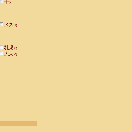
手
(2)
メス
(1)
乳児
(0)
大人
(0)