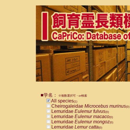
■学名：
※複数選択可・or検索
All species
(1)
Cheirogaleidae
Microcebus murinus
(0)
Lemuridae
Eulemur fulvus
(0)
Lemuridae
Eulemur macaco
(0)
Lemuridae
Eulemur mongoz
(0)
Lemuridae
Lemur catta
(0)