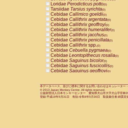
Pitheciidae
Callicebus cupreus
Loridae
Perodicticus potto
(0)
(0)
Pitheciidae
Callicebus donacophilus
Tarsiidae
Tarsius syrichta
(0
(0)
Pitheciidae
Callicebus moloch
Cebidae
Callimico goeldii
(0)
(0)
Pitheciidae
Callicebus torquatus
Cebidae
Callithrix argentata
(0)
(0)
Pitheciidae
Callicebus
spp.
Cebidae
Callithrix geoffroyi
(0)
(0)
Pitheciidae
Chiropotes satanas
Cebidae
Callithrix humeralifer
(0)
(0)
Pitheciidae
Pithecia monachus
Cebidae
Callithrix jacchus
(0)
(0)
Pitheciidae
Pithecia pithecia
Cebidae
Callithrix penicillata
(0)
(0)
Cercopithecidae
Cercocebus agilis
Cebidae
Callithrix
spp.
(0)
(0)
Cercopithecidae
Cercocebus galeritus
Cebidae
Cebuella pygmaea
(0)
Cercopithecidae
Cercocebus torquatu
Cebidae
Leontopithecus rosalia
(0)
Cercopithecidae
Cercocebus torquatus
Cebidae
Saguinus bicolor
(0)
Cercopithecidae
Cercocebus torquatu
Cebidae
Saguinus fuscicollis
(0)
Cercopithecidae
Cercocebus
hybrid
Cebidae
Saguinus geoffroyi
(0)
(0)
Cercopithecidae
Cercocebus
spp.
Cebidae
Saguinus imperator
(0)
(0)
Cercopithecidae
Lophocebus albigen
Cebidae
Saguinus labiatus
(0)
Cercopithecidae
Papio anubis
Cebidae
Saguinus leucopus
本データベース、並びに標本に関するお問い合わせはキュレーター・新宅勇太までお願い
(0)
(0)
© 2013 Japan Monkey Centre. All rights reserved.
Cercopithecidae
Papio cynocephalus
Cebidae
Saguinus midas
(
(0)
公益財団法人日本モンキーセンター 愛知県犬山市大字犬山字官林26番
Cercopithecidae
Papio hamadryas
Cebidae
Saguinus mystax
(0)
登録:平成19年5月31日 有効:令和4年5月30日 取扱責任者:綿貫宏
(0)
Cercopithecidae
Papio papio
Cebidae
Saguinus nigricollis
(0)
(1)
Cercopithecidae
Papio
spp.
Cebidae
Saguinus oedipus
(0)
(0)
Cercopithecidae
Mandrillus leucopha
Cebidae
Saguinus weddelli
(0)
Cercopithecidae
Mandrillus sphinx
Cebidae
Saguinus
spp.
(0)
(0)
Cercopithecidae
Theropithecus gelad
Cebidae
Aotus trivirgatus
(0)
Cercopithecidae
Macaca arctoides
Cebidae
Cebus albifrons
(0)
(0)