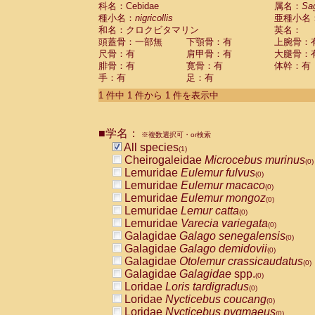
科名：Cebidae
Cebidae
Saguinus midas
属名：
Sa
(0)
種小名：
nigricollis
亜種小名
Cebidae
Saguinus mystax
(0)
和名：クロクビタマリン
英名：
Cebidae
Saguinus nigricollis
(1)
頭蓋骨：一部無
下顎骨：有
上腕骨：
Cebidae
Saguinus oedipus
(0)
尺骨：有
肩甲骨：有
大腿骨：
Cebidae
Saguinus weddelli
(0)
腓骨：有
寛骨：有
体幹：有
Cebidae
Saguinus
spp.
(0)
手：有
足：有
Cebidae
Aotus trivirgatus
(0)
Cebidae
Cebus albifrons
1 件中 1 件から 1 件を表示中
(0)
Cebidae
Cebus apella
(0)
Cebidae
Cebus capucinus
(0)
■学名：
Cebidae
Cebus nigrivittatus
※複数選択可・or検索
(0)
Cebidae
Cebus
spp.
All species
(0)
(1)
Cebidae
Saimiri boliviensis
Cheirogaleidae
Microcebus murinus
(0)
(0)
Cebidae
Saimiri sciureus
Lemuridae
Eulemur fulvus
(0)
(0)
Atelidae
Alouatta caraya
Lemuridae
Eulemur macaco
(0)
(0)
Atelidae
Alouatta fusca
Lemuridae
Eulemur mongoz
(0)
(0)
Atelidae
Alouatta seniculus
Lemuridae
Lemur catta
(0)
(0)
Atelidae
Alouatta
spp.
Lemuridae
Varecia variegata
(0)
(0)
Atelidae
Ateles belzebuth
Galagidae
Galago senegalensis
(0)
(0)
Atelidae
Ateles geoffroyi
Galagidae
Galago demidovii
(0)
(0)
Atelidae
Ateles paniscus
Galagidae
Otolemur crassicaudatus
(0)
(0)
Atelidae
Ateles
spp.
Galagidae
Galagidae
spp.
(0)
(0)
Atelidae
Lagothrix lagothricha
Loridae
Loris tardigradus
(0)
(0)
Atelidae
Lagothrix lagothricha cana
Loridae
Nycticebus coucang
(0)
(0)
Pitheciidae
Cacajao calvus rubicundu
Loridae
Nycticebus pygmaeus
(0)