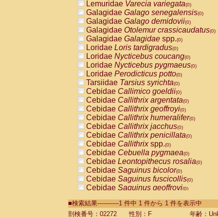
Lemuridae
Varecia variegata
(0)
Galagidae
Galago senegalensis
(0)
Galagidae
Galago demidovii
(0)
Galagidae
Otolemur crassicaudatus
(0)
Galagidae
Galagidae
spp.
(0)
Loridae
Loris tardigradus
(0)
Loridae
Nycticebus coucang
(0)
Loridae
Nycticebus pygmaeus
(0)
Loridae
Perodicticus potto
(0)
Tarsiidae
Tarsius syrichta
(0)
Cebidae
Callimico goeldii
(0)
Cebidae
Callithrix argentata
(0)
Cebidae
Callithrix geoffroyi
(0)
Cebidae
Callithrix humeralifer
(0)
Cebidae
Callithrix jacchus
(0)
Cebidae
Callithrix penicillata
(0)
Cebidae
Callithrix
spp.
(0)
Cebidae
Cebuella pygmaea
(0)
Cebidae
Leontopithecus rosalia
(0)
Cebidae
Saguinus bicolor
(0)
Cebidae
Saguinus fuscicollis
(0)
Cebidae
Saguinus geoffroyi
(0)
Cebidae
Saguinus imperator
(0)
■検索結果-----------1 件中 1 件から 1 件を表示中
Cebidae
Saguinus labiatus
(0)
Cebidae
Saguinus leucopus
剖検番号：02272
性別：F
年齢：Unk
(0)