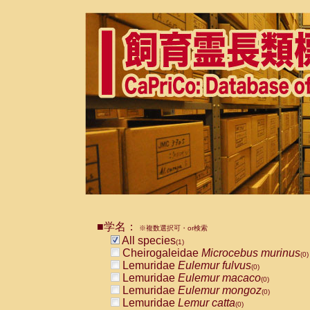
■学名：
※複数選択可・or検索
All species
(1)
Cheirogaleidae
Microcebus murinus
(0)
Lemuridae
Eulemur fulvus
(0)
Lemuridae
Eulemur macaco
(0)
Lemuridae
Eulemur mongoz
(0)
Lemuridae
Lemur catta
(0)