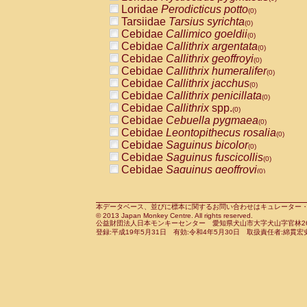
Pitheciidae
Callicebus cupreus
Loridae
Perodicticus potto
(0)
(0)
Pitheciidae
Callicebus donacophilus
Tarsiidae
Tarsius syrichta
(0
(0)
Pitheciidae
Callicebus moloch
Cebidae
Callimico goeldii
(0)
(0)
Pitheciidae
Callicebus torquatus
Cebidae
Callithrix argentata
(0)
(0)
Pitheciidae
Callicebus
spp.
Cebidae
Callithrix geoffroyi
(0)
(0)
Pitheciidae
Chiropotes satanas
Cebidae
Callithrix humeralifer
(0)
(0)
Pitheciidae
Pithecia monachus
Cebidae
Callithrix jacchus
(0)
(0)
Pitheciidae
Pithecia pithecia
Cebidae
Callithrix penicillata
(0)
(0)
Cercopithecidae
Cercocebus agilis
Cebidae
Callithrix
spp.
(0)
(0)
Cercopithecidae
Cercocebus galeritus
Cebidae
Cebuella pygmaea
(0)
Cercopithecidae
Cercocebus torquatu
Cebidae
Leontopithecus rosalia
(0)
Cercopithecidae
Cercocebus torquatus
Cebidae
Saguinus bicolor
(0)
Cercopithecidae
Cercocebus torquatu
Cebidae
Saguinus fuscicollis
(0)
Cercopithecidae
Cercocebus
hybrid
Cebidae
Saguinus geoffroyi
(0)
(0)
Cercopithecidae
Cercocebus
spp.
Cebidae
Saguinus imperator
(0)
(0)
Cercopithecidae
Lophocebus albigen
Cebidae
Saguinus labiatus
(0)
Cercopithecidae
Papio anubis
Cebidae
Saguinus leucopus
本データベース、並びに標本に関するお問い合わせはキュレーター・新宅勇太までお願い
(0)
(0)
© 2013 Japan Monkey Centre. All rights reserved.
Cercopithecidae
Papio cynocephalus
Cebidae
Saguinus midas
(
(0)
公益財団法人日本モンキーセンター 愛知県犬山市大字犬山字官林26番
Cercopithecidae
Papio hamadryas
Cebidae
Saguinus mystax
(0)
登録:平成19年5月31日 有効:令和4年5月30日 取扱責任者:綿貫宏
(0)
Cercopithecidae
Papio papio
Cebidae
Saguinus nigricollis
(0)
(1)
Cercopithecidae
Papio
spp.
Cebidae
Saguinus oedipus
(0)
(0)
Cercopithecidae
Mandrillus leucopha
Cebidae
Saguinus weddelli
(0)
Cercopithecidae
Mandrillus sphinx
Cebidae
Saguinus
spp.
(0)
(0)
Cercopithecidae
Theropithecus gelad
Cebidae
Aotus trivirgatus
(0)
Cercopithecidae
Macaca arctoides
Cebidae
Cebus albifrons
(0)
(0)