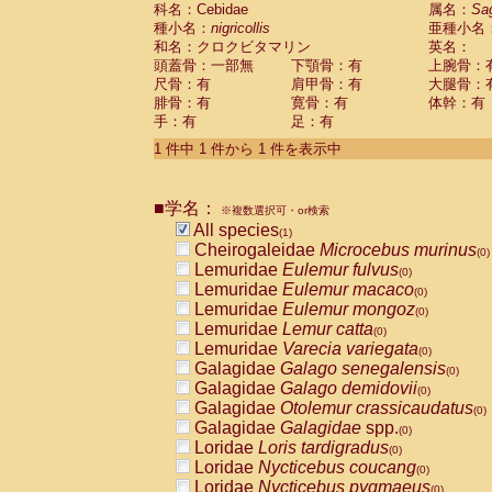
科名：Cebidae
Cebidae
Saguinus midas
属名：
Sa
(0)
種小名：
nigricollis
亜種小名
Cebidae
Saguinus mystax
(0)
和名：クロクビタマリン
英名：
Cebidae
Saguinus nigricollis
(1)
頭蓋骨：一部無
下顎骨：有
上腕骨：
Cebidae
Saguinus oedipus
(0)
尺骨：有
肩甲骨：有
大腿骨：
Cebidae
Saguinus weddelli
(0)
腓骨：有
寛骨：有
体幹：有
Cebidae
Saguinus
spp.
(0)
手：有
足：有
Cebidae
Aotus trivirgatus
(0)
Cebidae
Cebus albifrons
1 件中 1 件から 1 件を表示中
(0)
Cebidae
Cebus apella
(0)
Cebidae
Cebus capucinus
(0)
■学名：
Cebidae
Cebus nigrivittatus
※複数選択可・or検索
(0)
Cebidae
Cebus
spp.
All species
(0)
(1)
Cebidae
Saimiri boliviensis
Cheirogaleidae
Microcebus murinus
(0)
(0)
Cebidae
Saimiri sciureus
Lemuridae
Eulemur fulvus
(0)
(0)
Atelidae
Alouatta caraya
Lemuridae
Eulemur macaco
(0)
(0)
Atelidae
Alouatta fusca
Lemuridae
Eulemur mongoz
(0)
(0)
Atelidae
Alouatta seniculus
Lemuridae
Lemur catta
(0)
(0)
Atelidae
Alouatta
spp.
Lemuridae
Varecia variegata
(0)
(0)
Atelidae
Ateles belzebuth
Galagidae
Galago senegalensis
(0)
(0)
Atelidae
Ateles geoffroyi
Galagidae
Galago demidovii
(0)
(0)
Atelidae
Ateles paniscus
Galagidae
Otolemur crassicaudatus
(0)
(0)
Atelidae
Ateles
spp.
Galagidae
Galagidae
spp.
(0)
(0)
Atelidae
Lagothrix lagothricha
Loridae
Loris tardigradus
(0)
(0)
Atelidae
Lagothrix lagothricha cana
Loridae
Nycticebus coucang
(0)
(0)
Pitheciidae
Cacajao calvus rubicundu
Loridae
Nycticebus pygmaeus
(0)