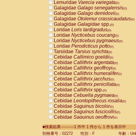
Lemuridae
Varecia variegata
(0)
Galagidae
Galago senegalensis
(0)
Galagidae
Galago demidovii
(0)
Galagidae
Otolemur crassicaudatus
(0)
Galagidae
Galagidae
spp.
(0)
Loridae
Loris tardigradus
(0)
Loridae
Nycticebus coucang
(0)
Loridae
Nycticebus pygmaeus
(0)
Loridae
Perodicticus potto
(0)
Tarsiidae
Tarsius syrichta
(0)
Cebidae
Callimico goeldii
(0)
Cebidae
Callithrix argentata
(0)
Cebidae
Callithrix geoffroyi
(0)
Cebidae
Callithrix humeralifer
(0)
Cebidae
Callithrix jacchus
(0)
Cebidae
Callithrix penicillata
(0)
Cebidae
Callithrix
spp.
(0)
Cebidae
Cebuella pygmaea
(0)
Cebidae
Leontopithecus rosalia
(0)
Cebidae
Saguinus bicolor
(0)
Cebidae
Saguinus fuscicollis
(0)
Cebidae
Saguinus geoffroyi
(0)
Cebidae
Saguinus imperator
(0)
■検索結果-----------1 件中 1 件から 1 件を表示中
Cebidae
Saguinus labiatus
(0)
Cebidae
Saguinus leucopus
剖検番号：02272
性別：F
年齢：Unk
(0)