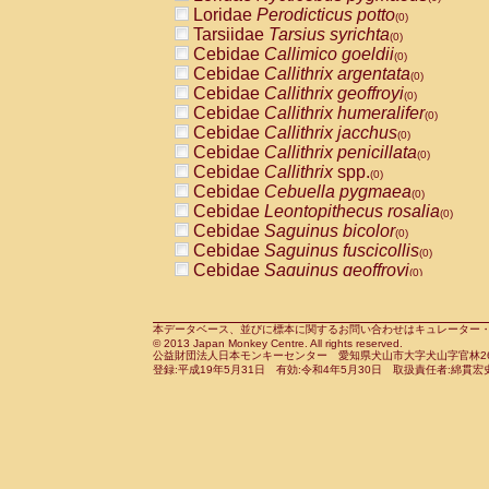
Pitheciidae
Callicebus cupreus
Loridae
Perodicticus potto
(0)
(0)
Pitheciidae
Callicebus donacophilus
Tarsiidae
Tarsius syrichta
(0
(0)
Pitheciidae
Callicebus moloch
Cebidae
Callimico goeldii
(0)
(0)
Pitheciidae
Callicebus torquatus
Cebidae
Callithrix argentata
(0)
(0)
Pitheciidae
Callicebus
spp.
Cebidae
Callithrix geoffroyi
(0)
(0)
Pitheciidae
Chiropotes satanas
Cebidae
Callithrix humeralifer
(0)
(0)
Pitheciidae
Pithecia monachus
Cebidae
Callithrix jacchus
(0)
(0)
Pitheciidae
Pithecia pithecia
Cebidae
Callithrix penicillata
(0)
(0)
Cercopithecidae
Cercocebus agilis
Cebidae
Callithrix
spp.
(0)
(0)
Cercopithecidae
Cercocebus galeritus
Cebidae
Cebuella pygmaea
(0)
Cercopithecidae
Cercocebus torquatu
Cebidae
Leontopithecus rosalia
(0)
Cercopithecidae
Cercocebus torquatus
Cebidae
Saguinus bicolor
(0)
Cercopithecidae
Cercocebus torquatu
Cebidae
Saguinus fuscicollis
(0)
Cercopithecidae
Cercocebus
hybrid
Cebidae
Saguinus geoffroyi
(0)
(0)
Cercopithecidae
Cercocebus
spp.
Cebidae
Saguinus imperator
(0)
(0)
Cercopithecidae
Lophocebus albigen
Cebidae
Saguinus labiatus
(0)
Cercopithecidae
Papio anubis
Cebidae
Saguinus leucopus
本データベース、並びに標本に関するお問い合わせはキュレーター・新宅勇太までお願い
(0)
(0)
© 2013 Japan Monkey Centre. All rights reserved.
Cercopithecidae
Papio cynocephalus
Cebidae
Saguinus midas
(
(0)
公益財団法人日本モンキーセンター 愛知県犬山市大字犬山字官林26番
Cercopithecidae
Papio hamadryas
Cebidae
Saguinus mystax
(0)
登録:平成19年5月31日 有効:令和4年5月30日 取扱責任者:綿貫宏
(0)
Cercopithecidae
Papio papio
Cebidae
Saguinus nigricollis
(0)
(1)
Cercopithecidae
Papio
spp.
Cebidae
Saguinus oedipus
(0)
(0)
Cercopithecidae
Mandrillus leucopha
Cebidae
Saguinus weddelli
(0)
Cercopithecidae
Mandrillus sphinx
Cebidae
Saguinus
spp.
(0)
(0)
Cercopithecidae
Theropithecus gelad
Cebidae
Aotus trivirgatus
(0)
Cercopithecidae
Macaca arctoides
Cebidae
Cebus albifrons
(0)
(0)