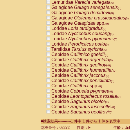
Lemuridae
Varecia variegata
(0)
Galagidae
Galago senegalensis
(0)
Galagidae
Galago demidovii
(0)
Galagidae
Otolemur crassicaudatus
(0)
Galagidae
Galagidae
spp.
(0)
Loridae
Loris tardigradus
(0)
Loridae
Nycticebus coucang
(0)
Loridae
Nycticebus pygmaeus
(0)
Loridae
Perodicticus potto
(0)
Tarsiidae
Tarsius syrichta
(0)
Cebidae
Callimico goeldii
(0)
Cebidae
Callithrix argentata
(0)
Cebidae
Callithrix geoffroyi
(0)
Cebidae
Callithrix humeralifer
(0)
Cebidae
Callithrix jacchus
(0)
Cebidae
Callithrix penicillata
(0)
Cebidae
Callithrix
spp.
(0)
Cebidae
Cebuella pygmaea
(0)
Cebidae
Leontopithecus rosalia
(0)
Cebidae
Saguinus bicolor
(0)
Cebidae
Saguinus fuscicollis
(0)
Cebidae
Saguinus geoffroyi
(0)
Cebidae
Saguinus imperator
(0)
■検索結果-----------1 件中 1 件から 1 件を表示中
Cebidae
Saguinus labiatus
(0)
Cebidae
Saguinus leucopus
剖検番号：02272
性別：F
年齢：Unk
(0)