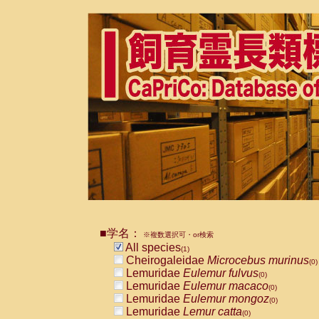
■学名：
※複数選択可・or検索
All species
(1)
Cheirogaleidae
Microcebus murinus
(0)
Lemuridae
Eulemur fulvus
(0)
Lemuridae
Eulemur macaco
(0)
Lemuridae
Eulemur mongoz
(0)
Lemuridae
Lemur catta
(0)