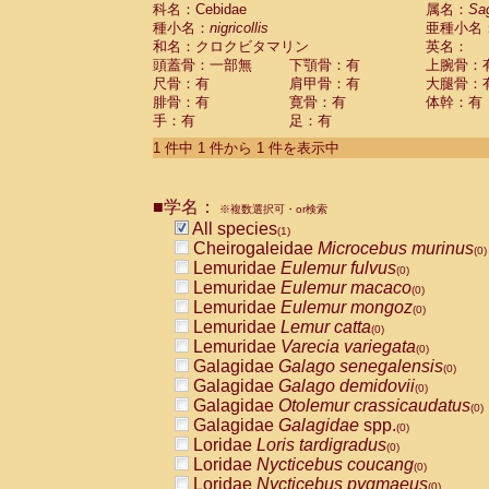
科名：Cebidae
Cebidae
Saguinus midas
属名：
Sa
(0)
種小名：
nigricollis
亜種小名
Cebidae
Saguinus mystax
(0)
和名：クロクビタマリン
英名：
Cebidae
Saguinus nigricollis
(1)
頭蓋骨：一部無
下顎骨：有
上腕骨：
Cebidae
Saguinus oedipus
(0)
尺骨：有
肩甲骨：有
大腿骨：
Cebidae
Saguinus weddelli
(0)
腓骨：有
寛骨：有
体幹：有
Cebidae
Saguinus
spp.
(0)
手：有
足：有
Cebidae
Aotus trivirgatus
(0)
Cebidae
Cebus albifrons
1 件中 1 件から 1 件を表示中
(0)
Cebidae
Cebus apella
(0)
Cebidae
Cebus capucinus
(0)
■学名：
Cebidae
Cebus nigrivittatus
※複数選択可・or検索
(0)
Cebidae
Cebus
spp.
All species
(0)
(1)
Cebidae
Saimiri boliviensis
Cheirogaleidae
Microcebus murinus
(0)
(0)
Cebidae
Saimiri sciureus
Lemuridae
Eulemur fulvus
(0)
(0)
Atelidae
Alouatta caraya
Lemuridae
Eulemur macaco
(0)
(0)
Atelidae
Alouatta fusca
Lemuridae
Eulemur mongoz
(0)
(0)
Atelidae
Alouatta seniculus
Lemuridae
Lemur catta
(0)
(0)
Atelidae
Alouatta
spp.
Lemuridae
Varecia variegata
(0)
(0)
Atelidae
Ateles belzebuth
Galagidae
Galago senegalensis
(0)
(0)
Atelidae
Ateles geoffroyi
Galagidae
Galago demidovii
(0)
(0)
Atelidae
Ateles paniscus
Galagidae
Otolemur crassicaudatus
(0)
(0)
Atelidae
Ateles
spp.
Galagidae
Galagidae
spp.
(0)
(0)
Atelidae
Lagothrix lagothricha
Loridae
Loris tardigradus
(0)
(0)
Atelidae
Lagothrix lagothricha cana
Loridae
Nycticebus coucang
(0)
(0)
Pitheciidae
Cacajao calvus rubicundu
Loridae
Nycticebus pygmaeus
(0)