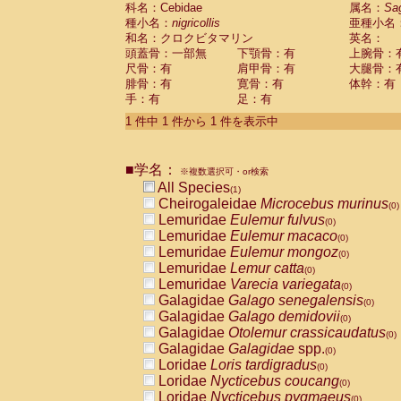
科名：Cebidae
Cebidae
Saguinus midas
属名：
Sa
(0)
種小名：
nigricollis
亜種小名
Cebidae
Saguinus mystax
(0)
和名：クロクビタマリン
英名：
Cebidae
Saguinus nigricollis
(1)
頭蓋骨：一部無
下顎骨：有
上腕骨：
Cebidae
Saguinus oedipus
(0)
尺骨：有
肩甲骨：有
大腿骨：
Cebidae
Saguinus weddelli
(0)
腓骨：有
寛骨：有
体幹：有
Cebidae
Saguinus
spp.
(0)
手：有
足：有
Cebidae
Aotus trivirgatus
(0)
Cebidae
Cebus albifrons
1 件中 1 件から 1 件を表示中
(0)
Cebidae
Cebus apella
(0)
Cebidae
Cebus capucinus
(0)
■学名：
Cebidae
Cebus nigrivittatus
※複数選択可・or検索
(0)
Cebidae
Cebus
spp.
All Species
(0)
(1)
Cebidae
Saimiri boliviensis
Cheirogaleidae
Microcebus murinus
(0)
(0)
Cebidae
Saimiri sciureus
Lemuridae
Eulemur fulvus
(0)
(0)
Atelidae
Alouatta caraya
Lemuridae
Eulemur macaco
(0)
(0)
Atelidae
Alouatta fusca
Lemuridae
Eulemur mongoz
(0)
(0)
Atelidae
Alouatta seniculus
Lemuridae
Lemur catta
(0)
(0)
Atelidae
Alouatta
spp.
Lemuridae
Varecia variegata
(0)
(0)
Atelidae
Ateles belzebuth
Galagidae
Galago senegalensis
(0)
(0)
Atelidae
Ateles geoffroyi
Galagidae
Galago demidovii
(0)
(0)
Atelidae
Ateles paniscus
Galagidae
Otolemur crassicaudatus
(0)
(0)
Atelidae
Ateles
spp.
Galagidae
Galagidae
spp.
(0)
(0)
Atelidae
Lagothrix lagothricha
Loridae
Loris tardigradus
(0)
(0)
Atelidae
Lagothrix lagothricha cana
Loridae
Nycticebus coucang
(0)
(0)
Pitheciidae
Cacajao calvus rubicundu
Loridae
Nycticebus pygmaeus
(0)