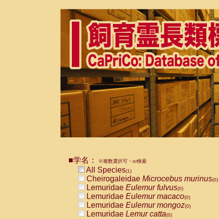
■学名：
※複数選択可・or検索
All Species
(1)
Cheirogaleidae
Microcebus murinus
(0)
Lemuridae
Eulemur fulvus
(0)
Lemuridae
Eulemur macaco
(0)
Lemuridae
Eulemur mongoz
(0)
Lemuridae
Lemur catta
(0)