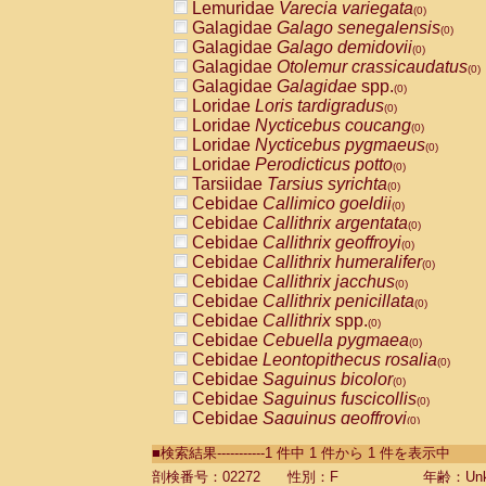
Lemuridae
Varecia variegata
(0)
Galagidae
Galago senegalensis
(0)
Galagidae
Galago demidovii
(0)
Galagidae
Otolemur crassicaudatus
(0)
Galagidae
Galagidae
spp.
(0)
Loridae
Loris tardigradus
(0)
Loridae
Nycticebus coucang
(0)
Loridae
Nycticebus pygmaeus
(0)
Loridae
Perodicticus potto
(0)
Tarsiidae
Tarsius syrichta
(0)
Cebidae
Callimico goeldii
(0)
Cebidae
Callithrix argentata
(0)
Cebidae
Callithrix geoffroyi
(0)
Cebidae
Callithrix humeralifer
(0)
Cebidae
Callithrix jacchus
(0)
Cebidae
Callithrix penicillata
(0)
Cebidae
Callithrix
spp.
(0)
Cebidae
Cebuella pygmaea
(0)
Cebidae
Leontopithecus rosalia
(0)
Cebidae
Saguinus bicolor
(0)
Cebidae
Saguinus fuscicollis
(0)
Cebidae
Saguinus geoffroyi
(0)
Cebidae
Saguinus imperator
(0)
■検索結果-----------1 件中 1 件から 1 件を表示中
Cebidae
Saguinus labiatus
(0)
Cebidae
Saguinus leucopus
剖検番号：02272
性別：F
年齢：Unk
(0)