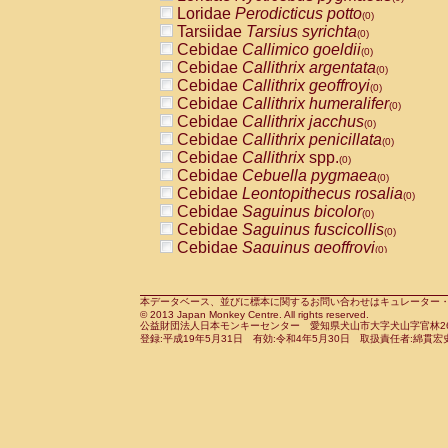
Pitheciidae
Callicebus cupreus
Loridae
Perodicticus potto
(0)
(0)
Pitheciidae
Callicebus donacophilus
Tarsiidae
Tarsius syrichta
(0
(0)
Pitheciidae
Callicebus moloch
Cebidae
Callimico goeldii
(0)
(0)
Pitheciidae
Callicebus torquatus
Cebidae
Callithrix argentata
(0)
(0)
Pitheciidae
Callicebus
spp.
Cebidae
Callithrix geoffroyi
(0)
(0)
Pitheciidae
Chiropotes satanas
Cebidae
Callithrix humeralifer
(0)
(0)
Pitheciidae
Pithecia monachus
Cebidae
Callithrix jacchus
(0)
(0)
Pitheciidae
Pithecia pithecia
Cebidae
Callithrix penicillata
(0)
(0)
Cercopithecidae
Cercocebus agilis
Cebidae
Callithrix
spp.
(0)
(0)
Cercopithecidae
Cercocebus galeritus
Cebidae
Cebuella pygmaea
(0)
Cercopithecidae
Cercocebus torquatu
Cebidae
Leontopithecus rosalia
(0)
Cercopithecidae
Cercocebus torquatus
Cebidae
Saguinus bicolor
(0)
Cercopithecidae
Cercocebus torquatu
Cebidae
Saguinus fuscicollis
(0)
Cercopithecidae
Cercocebus
hybrid
Cebidae
Saguinus geoffroyi
(0)
(0)
Cercopithecidae
Cercocebus
spp.
Cebidae
Saguinus imperator
(0)
(0)
Cercopithecidae
Lophocebus albigen
Cebidae
Saguinus labiatus
(0)
Cercopithecidae
Papio anubis
Cebidae
Saguinus leucopus
本データベース、並びに標本に関するお問い合わせはキュレーター・新宅勇太までお願い
(0)
(0)
© 2013 Japan Monkey Centre. All rights reserved.
Cercopithecidae
Papio cynocephalus
Cebidae
Saguinus midas
(
(0)
公益財団法人日本モンキーセンター 愛知県犬山市大字犬山字官林26番
Cercopithecidae
Papio hamadryas
Cebidae
Saguinus mystax
(0)
登録:平成19年5月31日 有効:令和4年5月30日 取扱責任者:綿貫宏
(0)
Cercopithecidae
Papio papio
Cebidae
Saguinus nigricollis
(0)
(1)
Cercopithecidae
Papio
spp.
Cebidae
Saguinus oedipus
(0)
(0)
Cercopithecidae
Mandrillus leucopha
Cebidae
Saguinus weddelli
(0)
Cercopithecidae
Mandrillus sphinx
Cebidae
Saguinus
spp.
(0)
(0)
Cercopithecidae
Theropithecus gelad
Cebidae
Aotus trivirgatus
(0)
Cercopithecidae
Macaca arctoides
Cebidae
Cebus albifrons
(0)
(0)