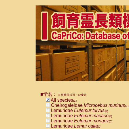
■学名：
※複数選択可・or検索
All species
(1)
Cheirogaleidae
Microcebus murinus
(0)
Lemuridae
Eulemur fulvus
(0)
Lemuridae
Eulemur macaco
(0)
Lemuridae
Eulemur mongoz
(0)
Lemuridae
Lemur catta
(0)