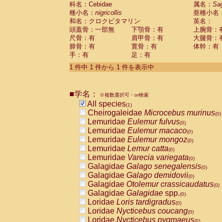
科名：Cebidae
Cebidae
Saguinus midas
属名：
Sa
(0)
種小名：
nigricollis
亜種小名
Cebidae
Saguinus mystax
(0)
和名：クロクビタマリン
英名：
Cebidae
Saguinus nigricollis
(1)
頭蓋骨：一部無
下顎骨：有
上腕骨：
Cebidae
Saguinus oedipus
(0)
尺骨：有
肩甲骨：有
大腿骨：
Cebidae
Saguinus weddelli
(0)
腓骨：有
寛骨：有
体幹：有
Cebidae
Saguinus
spp.
(0)
手：有
足：有
Cebidae
Aotus trivirgatus
(0)
Cebidae
Cebus albifrons
1 件中 1 件から 1 件を表示中
(0)
Cebidae
Cebus apella
(0)
Cebidae
Cebus capucinus
(0)
■学名：
Cebidae
Cebus nigrivittatus
※複数選択可・or検索
(0)
Cebidae
Cebus
spp.
All species
(0)
(1)
Cebidae
Saimiri boliviensis
Cheirogaleidae
Microcebus murinus
(0)
(0)
Cebidae
Saimiri sciureus
Lemuridae
Eulemur fulvus
(0)
(0)
Atelidae
Alouatta caraya
Lemuridae
Eulemur macaco
(0)
(0)
Atelidae
Alouatta fusca
Lemuridae
Eulemur mongoz
(0)
(0)
Atelidae
Alouatta seniculus
Lemuridae
Lemur catta
(0)
(0)
Atelidae
Alouatta
spp.
Lemuridae
Varecia variegata
(0)
(0)
Atelidae
Ateles belzebuth
Galagidae
Galago senegalensis
(0)
(0)
Atelidae
Ateles geoffroyi
Galagidae
Galago demidovii
(0)
(0)
Atelidae
Ateles paniscus
Galagidae
Otolemur crassicaudatus
(0)
(0)
Atelidae
Ateles
spp.
Galagidae
Galagidae
spp.
(0)
(0)
Atelidae
Lagothrix lagothricha
Loridae
Loris tardigradus
(0)
(0)
Atelidae
Lagothrix lagothricha cana
Loridae
Nycticebus coucang
(0)
(0)
Pitheciidae
Cacajao calvus rubicundu
Loridae
Nycticebus pygmaeus
(0)