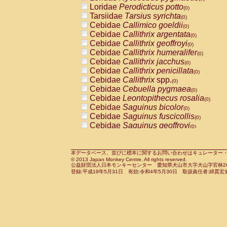
Pitheciidae
Callicebus cupreus
Loridae
Perodicticus potto
(0)
(0)
Pitheciidae
Callicebus donacophilus
Tarsiidae
Tarsius syrichta
(0
(0)
Pitheciidae
Callicebus moloch
Cebidae
Callimico goeldii
(0)
(0)
Pitheciidae
Callicebus torquatus
Cebidae
Callithrix argentata
(0)
(0)
Pitheciidae
Callicebus
spp.
Cebidae
Callithrix geoffroyi
(0)
(0)
Pitheciidae
Chiropotes satanas
Cebidae
Callithrix humeralifer
(0)
(0)
Pitheciidae
Pithecia monachus
Cebidae
Callithrix jacchus
(0)
(0)
Pitheciidae
Pithecia pithecia
Cebidae
Callithrix penicillata
(0)
(0)
Cercopithecidae
Cercocebus agilis
Cebidae
Callithrix
spp.
(0)
(0)
Cercopithecidae
Cercocebus galeritus
Cebidae
Cebuella pygmaea
(0)
Cercopithecidae
Cercocebus torquatu
Cebidae
Leontopithecus rosalia
(0)
Cercopithecidae
Cercocebus torquatus
Cebidae
Saguinus bicolor
(0)
Cercopithecidae
Cercocebus torquatu
Cebidae
Saguinus fuscicollis
(0)
Cercopithecidae
Cercocebus
hybrid
Cebidae
Saguinus geoffroyi
(0)
(0)
Cercopithecidae
Cercocebus
spp.
Cebidae
Saguinus imperator
(0)
(0)
Cercopithecidae
Lophocebus albigen
Cebidae
Saguinus labiatus
(0)
Cercopithecidae
Papio anubis
Cebidae
Saguinus leucopus
本データベース、並びに標本に関するお問い合わせはキュレーター・新宅勇太までお願い
(0)
(0)
© 2013 Japan Monkey Centre. All rights reserved.
Cercopithecidae
Papio cynocephalus
Cebidae
Saguinus midas
(
(0)
公益財団法人日本モンキーセンター 愛知県犬山市大字犬山字官林26番
Cercopithecidae
Papio hamadryas
Cebidae
Saguinus mystax
(0)
登録:平成19年5月31日 有効:令和4年5月30日 取扱責任者:綿貫宏
(0)
Cercopithecidae
Papio papio
Cebidae
Saguinus nigricollis
(0)
(1)
Cercopithecidae
Papio
spp.
Cebidae
Saguinus oedipus
(0)
(0)
Cercopithecidae
Mandrillus leucopha
Cebidae
Saguinus weddelli
(0)
Cercopithecidae
Mandrillus sphinx
Cebidae
Saguinus
spp.
(0)
(0)
Cercopithecidae
Theropithecus gelad
Cebidae
Aotus trivirgatus
(0)
Cercopithecidae
Macaca arctoides
Cebidae
Cebus albifrons
(0)
(0)