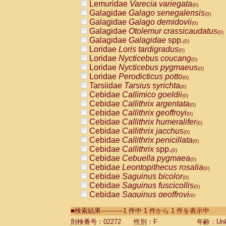
Lemuridae
Varecia variegata
(0)
Galagidae
Galago senegalensis
(0)
Galagidae
Galago demidovii
(0)
Galagidae
Otolemur crassicaudatus
(0)
Galagidae
Galagidae
spp.
(0)
Loridae
Loris tardigradus
(0)
Loridae
Nycticebus coucang
(0)
Loridae
Nycticebus pygmaeus
(0)
Loridae
Perodicticus potto
(0)
Tarsiidae
Tarsius syrichta
(0)
Cebidae
Callimico goeldii
(0)
Cebidae
Callithrix argentata
(0)
Cebidae
Callithrix geoffroyi
(0)
Cebidae
Callithrix humeralifer
(0)
Cebidae
Callithrix jacchus
(0)
Cebidae
Callithrix penicillata
(0)
Cebidae
Callithrix
spp.
(0)
Cebidae
Cebuella pygmaea
(0)
Cebidae
Leontopithecus rosalia
(0)
Cebidae
Saguinus bicolor
(0)
Cebidae
Saguinus fuscicollis
(0)
Cebidae
Saguinus geoffroyi
(0)
Cebidae
Saguinus imperator
(0)
■検索結果-----------1 件中 1 件から 1 件を表示中
Cebidae
Saguinus labiatus
(0)
Cebidae
Saguinus leucopus
剖検番号：02272
性別：F
年齢：Unk
(0)