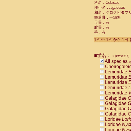
科名：Cebidae
Cebidae
Sa
種小名：
nigricollis
Cebidae
Sa
和名：クロクビタマ
Cebidae
Sag
頭蓋骨：一部無
Cebidae
Sa
尺骨：有
Cebidae
Sag
腓骨：有
Cebidae
Sa
手：有
Cebidae
Aot
Cebidae
Ceb
1 件中 1 件から 1 
Cebidae
Ceb
Cebidae
Ce
■学名：
Cebidae
Ceb
※複数選択可・
Cebidae
Ce
All species
(1)
Cebidae
Sai
Cheirogalei
Cebidae
Sai
Lemuridae
E
Atelidae
Alo
Lemuridae
E
Atelidae
Alo
Lemuridae
E
Atelidae
Alo
Lemuridae
L
Atelidae
Alo
Lemuridae
V
Atelidae
Ate
Galagidae
G
Atelidae
Ate
Galagidae
G
Atelidae
Ate
Galagidae
O
Atelidae
Ate
Galagidae
G
Atelidae
Lag
Loridae
Lori
Atelidae
Lag
Loridae
Nyc
Pitheciidae
Loridae
Nyc