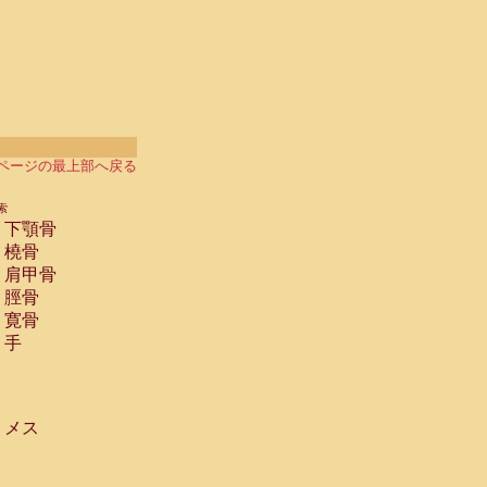
ページの最上部へ戻る
索
下顎骨
橈骨
肩甲骨
脛骨
寛骨
手
メス