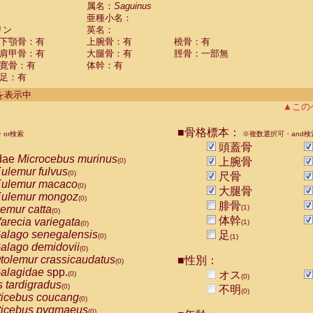
guinus midas
属名：
Saguinus
(0)
亜種小名：
guinus mystax
(0)
リン
英名：
uinus nigricollis
(1)
下顎骨：有
上腕骨：有
橈骨：有
guinus oedipus
(0)
肩甲骨：有
大腿骨：有
脛骨：一部無
uinus weddelli
(0)
寛骨：有
体幹：有
guinus
spp.
(0)
足：有
us trivirgatus
(0)
us albifrons
件を表示中
(0)
us apella
▲この
(0)
bus capucinus
(0)
us nigrivittatus
■骨格標本：
or検索
(0)
※複数選択可・and検
bus
spp.
頭蓋骨
(0)
miri boliviensis
dae
Microcebus murinus
(0)
上腕骨
(0)
miri sciureus
ulemur fulvus
(0)
(0)
尺骨
uatta caraya
ulemur macaco
(0)
(0)
大腿骨
uatta fusca
ulemur mongoz
(0)
(0)
腓骨
uatta seniculus
emur catta
(1)
(0)
(0)
uatta
spp.
体幹
arecia variegata
(0)
(1)
(0)
les belzebuth
alago senegalensis
足
(0)
(0)
(1)
les geoffroyi
alago demidovii
(0)
(0)
les paniscus
tolemur crassicaudatus
■性別：
(0)
(0)
les
spp.
alagidae
spp.
(0)
オス
(0)
(0)
othrix lagothricha
s tardigradus
(0)
(0)
不明
(0)
othrix lagothricha cana
ticebus coucang
(0)
(0)
Cacajao calvus rubicundus
ticebus pygmaeus
(0)
(0)