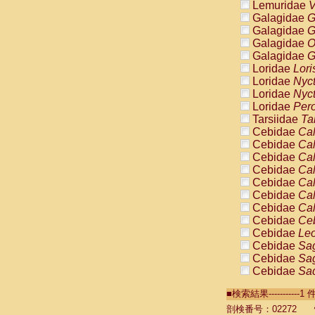
Lemuridae
V
Galagidae
G
Galagidae
G
Galagidae
O
Galagidae
G
Loridae
Lori
Loridae
Nyc
Loridae
Nyc
Loridae
Pero
Tarsiidae
Ta
Cebidae
Cal
Cebidae
Cal
Cebidae
Cal
Cebidae
Cal
Cebidae
Cal
Cebidae
Cal
Cebidae
Cal
Cebidae
Ce
Cebidae
Leo
Cebidae
Sag
Cebidae
Sag
Cebidae
Sag
Cebidae
Sag
■検索結果----------
Cebidae
Sag
Cebidae
Sa
剖検番号：02272