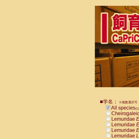
■学名：
※複数選択可・
All species
(1)
Cheirogalei
Lemuridae
E
Lemuridae
E
Lemuridae
E
Lemuridae
L