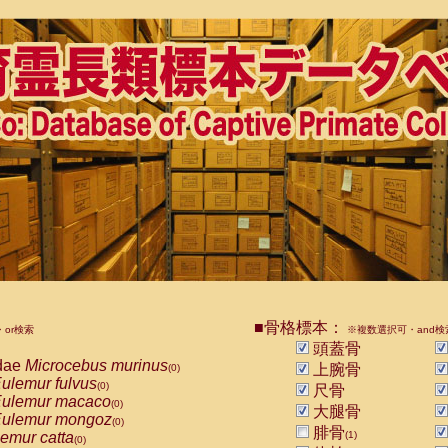
■骨格標本：
or検索
※複数選択可・and検
頭蓋骨
dae
Microcebus murinus
上腕骨
(0)
ulemur fulvus
(0)
尺骨
ulemur macaco
(0)
大腿骨
ulemur mongoz
(0)
腓骨
emur catta
(1)
(0)