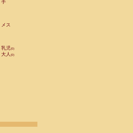
手
メス
乳児
(0)
大人
(0)