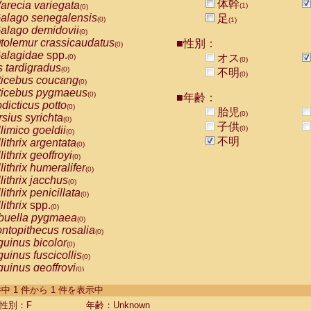
体幹
arecia variegata
(1)
(0)
alago senegalensis
足
(0)
(1)
alago demidovii
(0)
tolemur crassicaudatus
■性別：
(0)
alagidae
spp.
オス
(0)
(0)
s tardigradus
(0)
不明
(0)
ticebus coucang
(0)
ticebus pygmaeus
(0)
■年齢：
dicticus potto
(0)
胎児
(0)
rsius syrichta
(0)
子供
limico goeldii
(0)
(0)
不明
lithrix argentata
(0)
lithrix geoffroyi
(0)
lithrix humeralifer
(0)
lithrix jacchus
(0)
lithrix penicillata
(0)
lithrix
spp.
(0)
buella pygmaea
(0)
ntopithecus rosalia
(0)
uinus bicolor
(0)
uinus fuscicollis
(0)
uinus geoffroyi
(0)
uinus imperator
(0)
-1 件中 1 件から 1 件を表示中
uinus labiatus
(0)
guinus leucopus
性別：F
年齢：Unknown
(0)