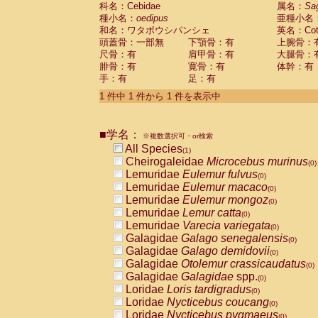
科名：Cebidae
Cebidae
Saguinus midas
属名：
Sa
(0)
種小名：
oedipus
亜種小名
Cebidae
Saguinus mystax
(0)
和名：ワタボウシパンシェ
英名：Cotto
Cebidae
Saguinus nigricollis
(0)
頭蓋骨：一部無
下顎骨：有
上腕骨：
Cebidae
Saguinus oedipus
(1)
尺骨：有
肩甲骨：有
大腿骨：
Cebidae
Saguinus weddelli
(0)
腓骨：有
寛骨：有
体幹：有
Cebidae
Saguinus
spp.
(0)
手：有
足：有
Cebidae
Aotus trivirgatus
(0)
Cebidae
Cebus albifrons
1 件中 1 件から 1 件を表示中
(0)
Cebidae
Cebus apella
(0)
Cebidae
Cebus capucinus
(0)
■学名：
Cebidae
Cebus nigrivittatus
※複数選択可・or検索
(0)
Cebidae
Cebus
spp.
All Species
(0)
(1)
Cebidae
Saimiri boliviensis
Cheirogaleidae
Microcebus murinus
(0)
(0)
Cebidae
Saimiri sciureus
Lemuridae
Eulemur fulvus
(0)
(0)
Atelidae
Alouatta caraya
Lemuridae
Eulemur macaco
(0)
(0)
Atelidae
Alouatta fusca
Lemuridae
Eulemur mongoz
(0)
(0)
Atelidae
Alouatta seniculus
Lemuridae
Lemur catta
(0)
(0)
Atelidae
Alouatta
spp.
Lemuridae
Varecia variegata
(0)
(0)
Atelidae
Ateles belzebuth
Galagidae
Galago senegalensis
(0)
(0)
Atelidae
Ateles geoffroyi
Galagidae
Galago demidovii
(0)
(0)
Atelidae
Ateles paniscus
Galagidae
Otolemur crassicaudatus
(0)
(0)
Atelidae
Ateles
spp.
Galagidae
Galagidae
spp.
(0)
(0)
Atelidae
Lagothrix lagothricha
Loridae
Loris tardigradus
(0)
(0)
Atelidae
Lagothrix lagothricha cana
Loridae
Nycticebus coucang
(0)
(0)
Pitheciidae
Cacajao calvus rubicundu
Loridae
Nycticebus pygmaeus
(0)