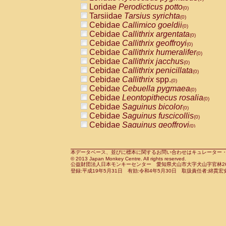
Pitheciidae
Callicebus cupreus
Loridae
Perodicticus potto
(0)
(0)
Pitheciidae
Callicebus donacophilus
Tarsiidae
Tarsius syrichta
(0
(0)
Pitheciidae
Callicebus moloch
Cebidae
Callimico goeldii
(0)
(0)
Pitheciidae
Callicebus torquatus
Cebidae
Callithrix argentata
(0)
(0)
Pitheciidae
Callicebus
spp.
Cebidae
Callithrix geoffroyi
(0)
(0)
Pitheciidae
Chiropotes satanas
Cebidae
Callithrix humeralifer
(0)
(0)
Pitheciidae
Pithecia monachus
Cebidae
Callithrix jacchus
(0)
(0)
Pitheciidae
Pithecia pithecia
Cebidae
Callithrix penicillata
(0)
(0)
Cercopithecidae
Cercocebus agilis
Cebidae
Callithrix
spp.
(0)
(0)
Cercopithecidae
Cercocebus galeritus
Cebidae
Cebuella pygmaea
(0)
Cercopithecidae
Cercocebus torquatu
Cebidae
Leontopithecus rosalia
(0)
Cercopithecidae
Cercocebus torquatus
Cebidae
Saguinus bicolor
(0)
Cercopithecidae
Cercocebus torquatu
Cebidae
Saguinus fuscicollis
(0)
Cercopithecidae
Cercocebus
hybrid
Cebidae
Saguinus geoffroyi
(0)
(0)
Cercopithecidae
Cercocebus
spp.
Cebidae
Saguinus imperator
(0)
(0)
Cercopithecidae
Lophocebus albigen
Cebidae
Saguinus labiatus
(0)
Cercopithecidae
Papio anubis
Cebidae
Saguinus leucopus
本データベース、並びに標本に関するお問い合わせはキュレーター・新宅勇太までお願い
(0)
(0)
© 2013 Japan Monkey Centre. All rights reserved.
Cercopithecidae
Papio cynocephalus
Cebidae
Saguinus midas
(
(0)
公益財団法人日本モンキーセンター 愛知県犬山市大字犬山字官林26番
Cercopithecidae
Papio hamadryas
Cebidae
Saguinus mystax
(0)
登録:平成19年5月31日 有効:令和4年5月30日 取扱責任者:綿貫宏
(0)
Cercopithecidae
Papio papio
Cebidae
Saguinus nigricollis
(0)
(0)
Cercopithecidae
Papio
spp.
Cebidae
Saguinus oedipus
(0)
(1)
Cercopithecidae
Mandrillus leucopha
Cebidae
Saguinus weddelli
(0)
Cercopithecidae
Mandrillus sphinx
Cebidae
Saguinus
spp.
(0)
(0)
Cercopithecidae
Theropithecus gelad
Cebidae
Aotus trivirgatus
(0)
Cercopithecidae
Macaca arctoides
Cebidae
Cebus albifrons
(0)
(0)