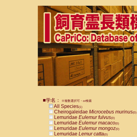
■学名：
※複数選択可・or検索
All Species
(1)
Cheirogaleidae
Microcebus murinus
(0)
Lemuridae
Eulemur fulvus
(0)
Lemuridae
Eulemur macaco
(0)
Lemuridae
Eulemur mongoz
(0)
Lemuridae
Lemur catta
(0)