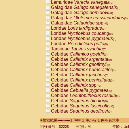
Lemuridae
Varecia variegata
(0)
Galagidae
Galago senegalensis
(0)
Galagidae
Galago demidovii
(0)
Galagidae
Otolemur crassicaudatus
(0)
Galagidae
Galagidae
spp.
(0)
Loridae
Loris tardigradus
(0)
Loridae
Nycticebus coucang
(0)
Loridae
Nycticebus pygmaeus
(0)
Loridae
Perodicticus potto
(0)
Tarsiidae
Tarsius syrichta
(0)
Cebidae
Callimico goeldii
(0)
Cebidae
Callithrix argentata
(0)
Cebidae
Callithrix geoffroyi
(0)
Cebidae
Callithrix humeralifer
(0)
Cebidae
Callithrix jacchus
(0)
Cebidae
Callithrix penicillata
(0)
Cebidae
Callithrix
spp.
(0)
Cebidae
Cebuella pygmaea
(0)
Cebidae
Leontopithecus rosalia
(0)
Cebidae
Saguinus bicolor
(0)
Cebidae
Saguinus fuscicollis
(0)
Cebidae
Saguinus geoffroyi
(0)
Cebidae
Saguinus imperator
(0)
■検索結果-----------1 件中 1 件から 1 件を表示中
Cebidae
Saguinus labiatus
(0)
Cebidae
Saguinus leucopus
剖検番号：02220
性別：M
年齢：Unk
(0)