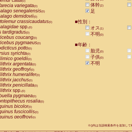
emur catta
(0)
Callicebus cupreus
(0)
体幹
arecia variegata
(2)
(0)
Callicebus donacophilus
(0)
alago senegalensis
足
(0)
Callicebus moloch
(0)
alago demidovii
(0)
Callicebus torquatus
(0)
tolemur crassicaudatus
■性別：
(0)
Callicebus
spp.
(0)
alagidae
spp.
オス
(0)
(1)
Chiropotes satanas
(0)
s tardigradus
(0)
不明
Pithecia monachus
(0)
(0)
ticebus coucang
(0)
Pithecia pithecia
(0)
ticebus pygmaeus
(0)
■年齢：
idae
Cercocebus agilis
(0)
dicticus potto
(0)
胎児
idae
Cercocebus galeritus chrysogaster
(0)
(0)
rsius syrichta
(0)
idae
Cercocebus torquatus atys
子供
(0)
limico goeldii
(0)
(0)
idae
Cercocebus torquatus lunulatus
(0)
不明
lithrix argentata
(0)
idae
Cercocebus torquatus torquatus
(0)
lithrix geoffroyi
(0)
idae
Cercocebus
hybrid
(0)
lithrix humeralifer
(0)
idae
Cercocebus
spp.
(0)
lithrix jacchus
(0)
idae
Lophocebus albigena
(0)
lithrix penicillata
(0)
idae
Papio anubis
(0)
lithrix
spp.
(0)
idae
Papio cynocephalus
(0)
buella pygmaea
(0)
idae
Papio hamadryas
(0)
ntopithecus rosalia
(0)
idae
Papio papio
(0)
uinus bicolor
(0)
idae
Papio
spp.
(0)
uinus fuscicollis
(0)
idae
Mandrillus leucophaeus
(0)
uinus geoffroyi
(0)
idae
Mandrillus sphinx
(0)
uinus imperator
(0)
idae
Theropithecus gelada
※()内は当該検索条件を追加し
(0)
uinus labiatus
(0)
idae
Macaca arctoides
(0)