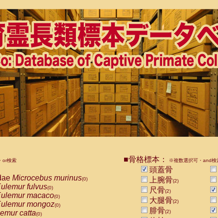
■骨格標本：
or検索
※複数選択可・and検
頭蓋骨
dae
Microcebus murinus
上腕骨
(0)
(2)
ulemur fulvus
(0)
尺骨
(2)
ulemur macaco
(0)
大腿骨
(2)
ulemur mongoz
(0)
腓骨
emur catta
(2)
(0)