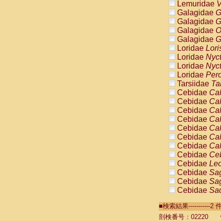
Lemuridae
V
Galagidae
G
Galagidae
G
Galagidae
O
Galagidae
G
Loridae
Lori
Loridae
Nyc
Loridae
Nyc
Loridae
Pero
Tarsiidae
Ta
Cebidae
Cal
Cebidae
Cal
Cebidae
Cal
Cebidae
Cal
Cebidae
Cal
Cebidae
Cal
Cebidae
Cal
Cebidae
Ce
Cebidae
Leo
Cebidae
Sag
Cebidae
Sag
Cebidae
Sag
Cebidae
Sag
■検索結果----------
Cebidae
Sag
Cebidae
Sa
剖検番号：02220