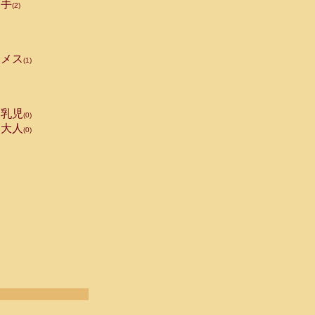
手
(2)
メス
(1)
乳児
(0)
大人
(0)