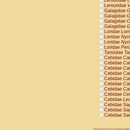
Lemuridae
L
Pitheciidae
Lemuridae
V
Pitheciidae
Galagidae
G
Pitheciidae
Galagidae
G
Pitheciidae
Galagidae
O
Pitheciidae
Galagidae
G
Pitheciidae
Loridae
Lori
Pitheciidae
Loridae
Nyc
Pitheciidae
Loridae
Nyc
Cercopithec
Loridae
Pero
Cercopithec
Tarsiidae
Ta
Cercopithec
Cebidae
Cal
Cercopithec
Cebidae
Cal
Cercopithec
Cebidae
Cal
Cercopithec
Cebidae
Cal
Cercopithec
Cebidae
Cal
Cercopithec
Cebidae
Cal
Cercopithec
Cebidae
Cal
Cercopithec
Cebidae
Ce
Cercopithec
Cebidae
Leo
Cercopithec
Cebidae
Sag
Cercopithec
Cebidae
Sag
Cercopithec
Cebidae
Sag
Cercopithec
Cebidae
Sag
Cercopithec
Cebidae
Sag
Cercopithec