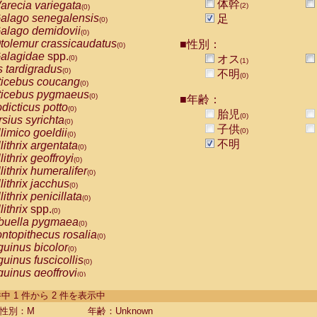
体幹
arecia variegata
(2)
(0)
alago senegalensis
足
(0)
alago demidovii
(0)
tolemur crassicaudatus
■性別：
(0)
alagidae
spp.
オス
(0)
(1)
s tardigradus
(0)
不明
(0)
ticebus coucang
(0)
ticebus pygmaeus
(0)
■年齢：
dicticus potto
(0)
胎児
(0)
rsius syrichta
(0)
子供
limico goeldii
(0)
(0)
不明
lithrix argentata
(0)
lithrix geoffroyi
(0)
lithrix humeralifer
(0)
lithrix jacchus
(0)
lithrix penicillata
(0)
lithrix
spp.
(0)
buella pygmaea
(0)
ntopithecus rosalia
(0)
uinus bicolor
(0)
uinus fuscicollis
(0)
uinus geoffroyi
(0)
uinus imperator
(0)
-2 件中 1 件から 2 件を表示中
uinus labiatus
(0)
guinus leucopus
性別：M
年齢：Unknown
(0)