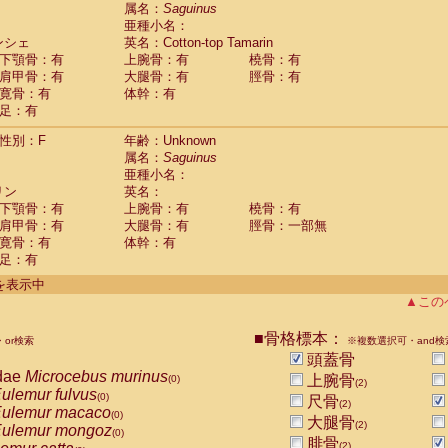
guinus midas
属名：
Saguinus
(0)
亜種小名：
guinus mystax
(0)
ンシェ
英名：Cotton-top Tamarin
uinus nigricollis
(1)
下顎骨：有
上腕骨：有
橈骨：有
guinus oedipus
(1)
肩甲骨：有
大腿骨：有
脛骨：有
uinus weddelli
(0)
寛骨：有
体幹：有
guinus
spp.
(0)
足：有
us trivirgatus
(0)
us albifrons
(0)
性別：F
年齢：Unknown
us apella
(0)
属名：
Saguinus
bus capucinus
亜種小名：
(0)
us nigrivittatus
リン
英名：
(0)
bus
spp.
下顎骨：有
上腕骨：有
橈骨：有
(0)
miri boliviensis
肩甲骨：有
大腿骨：有
脛骨：一部無
(0)
miri sciureus
寛骨：有
体幹：有
(0)
足：有
uatta caraya
(0)
uatta fusca
(0)
件を表示中
uatta seniculus
(0)
▲この
uatta
spp.
(0)
les belzebuth
(0)
■骨格標本：
or検索
※複数選択可・and検
les geoffroyi
(0)
頭蓋骨
les paniscus
(0)
dae
Microcebus murinus
上腕骨
(0)
(2)
les
spp.
(0)
ulemur fulvus
(0)
尺骨
othrix lagothricha
(2)
(0)
ulemur macaco
(0)
大腿骨
othrix lagothricha cana
(2)
(0)
ulemur mongoz
(0)
Cacajao calvus rubicundus
腓骨
(0)
(2)