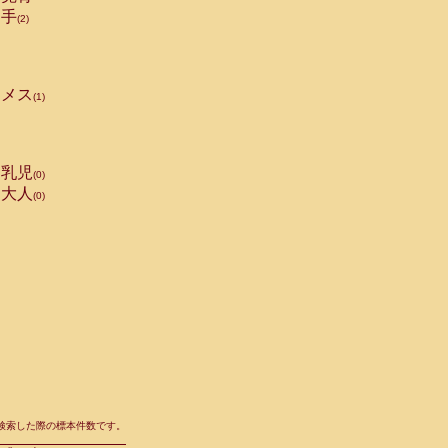
手
(2)
メス
(1)
乳児
(0)
大人
(0)
て検索した際の標本件数です。