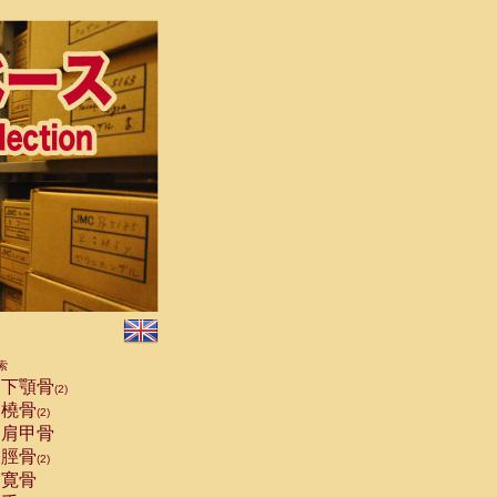
索
下顎骨
(2)
橈骨
(2)
肩甲骨
脛骨
(2)
寛骨