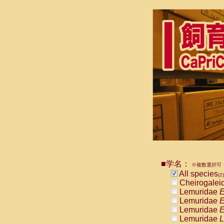
■学名：
※複数選択可・
All species
(2)
Cheirogalei
Lemuridae
E
Lemuridae
E
Lemuridae
E
Lemuridae
L