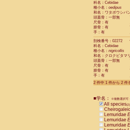
科名：Cebidae
Cebidae
Sa
種小名：
oedipus
Cebidae
Sa
和名：ワタボウシパ
Cebidae
Sag
頭蓋骨：一部無
Cebidae
Sa
尺骨：有
Cebidae
Sag
腓骨：有
Cebidae
Sa
手：有
Cebidae
Aot
Cebidae
Ceb
剖検番号：02272
Cebidae
Ceb
科名：Cebidae
Cebidae
Ce
種小名：
nigricollis
Cebidae
Ceb
和名：クロクビタマ
Cebidae
Ce
頭蓋骨：一部無
Cebidae
Sai
尺骨：有
腓骨：有
Cebidae
Sai
手：有
Atelidae
Alo
Atelidae
Alo
2 件中 1 件から 2 
Atelidae
Alo
Atelidae
Alo
Atelidae
Ate
■学名：
※複数選択可・
Atelidae
Ate
All species
(2)
Atelidae
Ate
Cheirogalei
Atelidae
Ate
Lemuridae
E
Atelidae
Lag
Lemuridae
E
Atelidae
Lag
Lemuridae
E
Pitheciidae