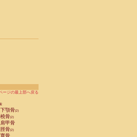
ページの最上部へ戻る
索
下顎骨
(2)
橈骨
(2)
肩甲骨
脛骨
(2)
寛骨