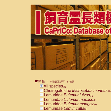
■学名：
※複数選択可・or検索
All species
(1)
Cheirogaleidae
Microcebus murinus
(0)
Lemuridae
Eulemur fulvus
(0)
Lemuridae
Eulemur macaco
(0)
Lemuridae
Eulemur mongoz
(0)
Lemuridae
Lemur catta
(0)