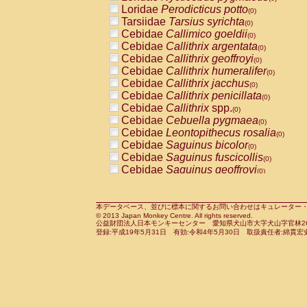
Pitheciidae
Callicebus cupreus
Loridae
Perodicticus potto
(0)
(0)
Pitheciidae
Callicebus donacophilus
Tarsiidae
Tarsius syrichta
(0
(0)
Pitheciidae
Callicebus moloch
Cebidae
Callimico goeldii
(0)
(0)
Pitheciidae
Callicebus torquatus
Cebidae
Callithrix argentata
(0)
(0)
Pitheciidae
Callicebus
spp.
Cebidae
Callithrix geoffroyi
(0)
(0)
Pitheciidae
Chiropotes satanas
Cebidae
Callithrix humeralifer
(0)
(0)
Pitheciidae
Pithecia monachus
Cebidae
Callithrix jacchus
(0)
(0)
Pitheciidae
Pithecia pithecia
Cebidae
Callithrix penicillata
(0)
(0)
Cercopithecidae
Cercocebus agilis
Cebidae
Callithrix
spp.
(0)
(0)
Cercopithecidae
Cercocebus galeritus
Cebidae
Cebuella pygmaea
(0)
Cercopithecidae
Cercocebus torquatu
Cebidae
Leontopithecus rosalia
(0)
Cercopithecidae
Cercocebus torquatus
Cebidae
Saguinus bicolor
(0)
Cercopithecidae
Cercocebus torquatu
Cebidae
Saguinus fuscicollis
(0)
Cercopithecidae
Cercocebus
hybrid
Cebidae
Saguinus geoffroyi
(0)
(0)
Cercopithecidae
Cercocebus
spp.
Cebidae
Saguinus imperator
(0)
(0)
Cercopithecidae
Lophocebus albigen
Cebidae
Saguinus labiatus
(0)
Cercopithecidae
Papio anubis
Cebidae
Saguinus leucopus
本データベース、並びに標本に関するお問い合わせはキュレーター・新宅勇太までお願い
(0)
(0)
© 2013 Japan Monkey Centre. All rights reserved.
Cercopithecidae
Papio cynocephalus
Cebidae
Saguinus midas
(
(0)
公益財団法人日本モンキーセンター 愛知県犬山市大字犬山字官林26番
Cercopithecidae
Papio hamadryas
Cebidae
Saguinus mystax
(0)
登録:平成19年5月31日 有効:令和4年5月30日 取扱責任者:綿貫宏
(0)
Cercopithecidae
Papio papio
Cebidae
Saguinus nigricollis
(0)
(1)
Cercopithecidae
Papio
spp.
Cebidae
Saguinus oedipus
(0)
(0)
Cercopithecidae
Mandrillus leucopha
Cebidae
Saguinus weddelli
(0)
Cercopithecidae
Mandrillus sphinx
Cebidae
Saguinus
spp.
(0)
(0)
Cercopithecidae
Theropithecus gelad
Cebidae
Aotus trivirgatus
(0)
Cercopithecidae
Macaca arctoides
Cebidae
Cebus albifrons
(0)
(0)