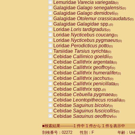
Lemuridae
Varecia variegata
(0)
Galagidae
Galago senegalensis
(0)
Galagidae
Galago demidovii
(0)
Galagidae
Otolemur crassicaudatus
(0)
Galagidae
Galagidae
spp.
(0)
Loridae
Loris tardigradus
(0)
Loridae
Nycticebus coucang
(0)
Loridae
Nycticebus pygmaeus
(0)
Loridae
Perodicticus potto
(0)
Tarsiidae
Tarsius syrichta
(0)
Cebidae
Callimico goeldii
(0)
Cebidae
Callithrix argentata
(0)
Cebidae
Callithrix geoffroyi
(0)
Cebidae
Callithrix humeralifer
(0)
Cebidae
Callithrix jacchus
(0)
Cebidae
Callithrix penicillata
(0)
Cebidae
Callithrix
spp.
(0)
Cebidae
Cebuella pygmaea
(0)
Cebidae
Leontopithecus rosalia
(0)
Cebidae
Saguinus bicolor
(0)
Cebidae
Saguinus fuscicollis
(0)
Cebidae
Saguinus geoffroyi
(0)
Cebidae
Saguinus imperator
(0)
■検索結果-----------1 件中 1 件から 1 件を表示中
Cebidae
Saguinus labiatus
(0)
Cebidae
Saguinus leucopus
剖検番号：02272
性別：F
年齢：Unk
(0)