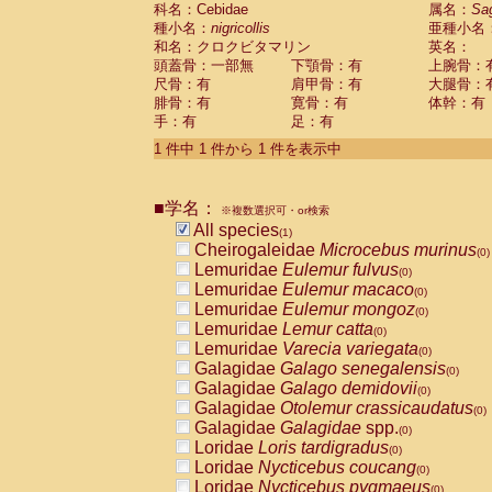
科名：Cebidae
Cebidae
Saguinus midas
属名：
Sa
(0)
種小名：
nigricollis
亜種小名
Cebidae
Saguinus mystax
(0)
和名：クロクビタマリン
英名：
Cebidae
Saguinus nigricollis
(1)
頭蓋骨：一部無
下顎骨：有
上腕骨：
Cebidae
Saguinus oedipus
(0)
尺骨：有
肩甲骨：有
大腿骨：
Cebidae
Saguinus weddelli
(0)
腓骨：有
寛骨：有
体幹：有
Cebidae
Saguinus
spp.
(0)
手：有
足：有
Cebidae
Aotus trivirgatus
(0)
Cebidae
Cebus albifrons
1 件中 1 件から 1 件を表示中
(0)
Cebidae
Cebus apella
(0)
Cebidae
Cebus capucinus
(0)
■学名：
Cebidae
Cebus nigrivittatus
※複数選択可・or検索
(0)
Cebidae
Cebus
spp.
All species
(0)
(1)
Cebidae
Saimiri boliviensis
Cheirogaleidae
Microcebus murinus
(0)
(0)
Cebidae
Saimiri sciureus
Lemuridae
Eulemur fulvus
(0)
(0)
Atelidae
Alouatta caraya
Lemuridae
Eulemur macaco
(0)
(0)
Atelidae
Alouatta fusca
Lemuridae
Eulemur mongoz
(0)
(0)
Atelidae
Alouatta seniculus
Lemuridae
Lemur catta
(0)
(0)
Atelidae
Alouatta
spp.
Lemuridae
Varecia variegata
(0)
(0)
Atelidae
Ateles belzebuth
Galagidae
Galago senegalensis
(0)
(0)
Atelidae
Ateles geoffroyi
Galagidae
Galago demidovii
(0)
(0)
Atelidae
Ateles paniscus
Galagidae
Otolemur crassicaudatus
(0)
(0)
Atelidae
Ateles
spp.
Galagidae
Galagidae
spp.
(0)
(0)
Atelidae
Lagothrix lagothricha
Loridae
Loris tardigradus
(0)
(0)
Atelidae
Lagothrix lagothricha cana
Loridae
Nycticebus coucang
(0)
(0)
Pitheciidae
Cacajao calvus rubicundu
Loridae
Nycticebus pygmaeus
(0)