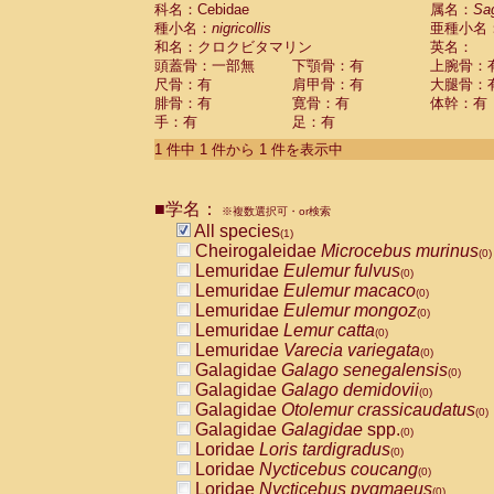
科名：Cebidae
Cebidae
Saguinus midas
属名：
Sa
(0)
種小名：
nigricollis
亜種小名
Cebidae
Saguinus mystax
(0)
和名：クロクビタマリン
英名：
Cebidae
Saguinus nigricollis
(1)
頭蓋骨：一部無
下顎骨：有
上腕骨：
Cebidae
Saguinus oedipus
(0)
尺骨：有
肩甲骨：有
大腿骨：
Cebidae
Saguinus weddelli
(0)
腓骨：有
寛骨：有
体幹：有
Cebidae
Saguinus
spp.
(0)
手：有
足：有
Cebidae
Aotus trivirgatus
(0)
Cebidae
Cebus albifrons
1 件中 1 件から 1 件を表示中
(0)
Cebidae
Cebus apella
(0)
Cebidae
Cebus capucinus
(0)
■学名：
Cebidae
Cebus nigrivittatus
※複数選択可・or検索
(0)
Cebidae
Cebus
spp.
All species
(0)
(1)
Cebidae
Saimiri boliviensis
Cheirogaleidae
Microcebus murinus
(0)
(0)
Cebidae
Saimiri sciureus
Lemuridae
Eulemur fulvus
(0)
(0)
Atelidae
Alouatta caraya
Lemuridae
Eulemur macaco
(0)
(0)
Atelidae
Alouatta fusca
Lemuridae
Eulemur mongoz
(0)
(0)
Atelidae
Alouatta seniculus
Lemuridae
Lemur catta
(0)
(0)
Atelidae
Alouatta
spp.
Lemuridae
Varecia variegata
(0)
(0)
Atelidae
Ateles belzebuth
Galagidae
Galago senegalensis
(0)
(0)
Atelidae
Ateles geoffroyi
Galagidae
Galago demidovii
(0)
(0)
Atelidae
Ateles paniscus
Galagidae
Otolemur crassicaudatus
(0)
(0)
Atelidae
Ateles
spp.
Galagidae
Galagidae
spp.
(0)
(0)
Atelidae
Lagothrix lagothricha
Loridae
Loris tardigradus
(0)
(0)
Atelidae
Lagothrix lagothricha cana
Loridae
Nycticebus coucang
(0)
(0)
Pitheciidae
Cacajao calvus rubicundu
Loridae
Nycticebus pygmaeus
(0)