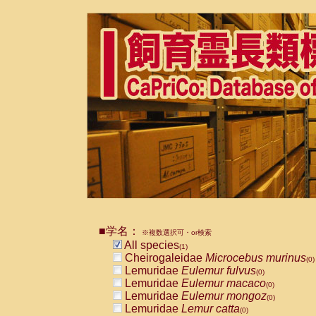
■学名：
※複数選択可・or検索
All species
(1)
Cheirogaleidae
Microcebus murinus
(0)
Lemuridae
Eulemur fulvus
(0)
Lemuridae
Eulemur macaco
(0)
Lemuridae
Eulemur mongoz
(0)
Lemuridae
Lemur catta
(0)