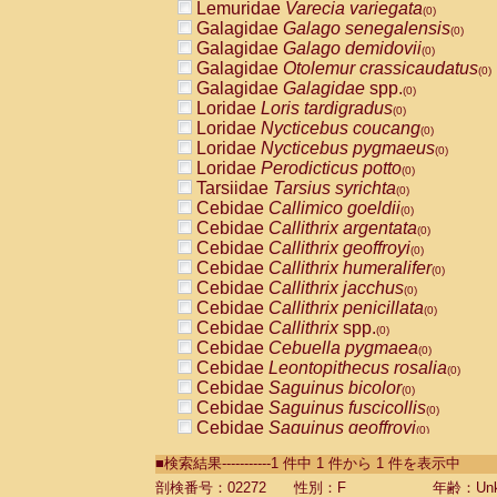
Lemuridae
Varecia variegata
(0)
Galagidae
Galago senegalensis
(0)
Galagidae
Galago demidovii
(0)
Galagidae
Otolemur crassicaudatus
(0)
Galagidae
Galagidae
spp.
(0)
Loridae
Loris tardigradus
(0)
Loridae
Nycticebus coucang
(0)
Loridae
Nycticebus pygmaeus
(0)
Loridae
Perodicticus potto
(0)
Tarsiidae
Tarsius syrichta
(0)
Cebidae
Callimico goeldii
(0)
Cebidae
Callithrix argentata
(0)
Cebidae
Callithrix geoffroyi
(0)
Cebidae
Callithrix humeralifer
(0)
Cebidae
Callithrix jacchus
(0)
Cebidae
Callithrix penicillata
(0)
Cebidae
Callithrix
spp.
(0)
Cebidae
Cebuella pygmaea
(0)
Cebidae
Leontopithecus rosalia
(0)
Cebidae
Saguinus bicolor
(0)
Cebidae
Saguinus fuscicollis
(0)
Cebidae
Saguinus geoffroyi
(0)
Cebidae
Saguinus imperator
(0)
■検索結果-----------1 件中 1 件から 1 件を表示中
Cebidae
Saguinus labiatus
(0)
Cebidae
Saguinus leucopus
剖検番号：02272
性別：F
年齢：Unk
(0)