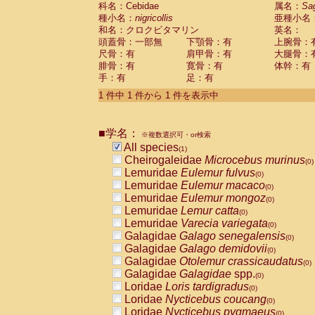
科名：Cebidae
Cebidae
Saguinus midas
属名：
Sa
(0)
種小名：
nigricollis
亜種小名
Cebidae
Saguinus mystax
(0)
和名：クロクビタマリン
英名：
Cebidae
Saguinus nigricollis
(1)
頭蓋骨：一部無
下顎骨：有
上腕骨：
Cebidae
Saguinus oedipus
(0)
尺骨：有
肩甲骨：有
大腿骨：
Cebidae
Saguinus weddelli
(0)
腓骨：有
寛骨：有
体幹：有
Cebidae
Saguinus
spp.
(0)
手：有
足：有
Cebidae
Aotus trivirgatus
(0)
Cebidae
Cebus albifrons
1 件中 1 件から 1 件を表示中
(0)
Cebidae
Cebus apella
(0)
Cebidae
Cebus capucinus
(0)
■学名：
Cebidae
Cebus nigrivittatus
※複数選択可・or検索
(0)
Cebidae
Cebus
spp.
All species
(0)
(1)
Cebidae
Saimiri boliviensis
Cheirogaleidae
Microcebus murinus
(0)
(0)
Cebidae
Saimiri sciureus
Lemuridae
Eulemur fulvus
(0)
(0)
Atelidae
Alouatta caraya
Lemuridae
Eulemur macaco
(0)
(0)
Atelidae
Alouatta fusca
Lemuridae
Eulemur mongoz
(0)
(0)
Atelidae
Alouatta seniculus
Lemuridae
Lemur catta
(0)
(0)
Atelidae
Alouatta
spp.
Lemuridae
Varecia variegata
(0)
(0)
Atelidae
Ateles belzebuth
Galagidae
Galago senegalensis
(0)
(0)
Atelidae
Ateles geoffroyi
Galagidae
Galago demidovii
(0)
(0)
Atelidae
Ateles paniscus
Galagidae
Otolemur crassicaudatus
(0)
(0)
Atelidae
Ateles
spp.
Galagidae
Galagidae
spp.
(0)
(0)
Atelidae
Lagothrix lagothricha
Loridae
Loris tardigradus
(0)
(0)
Atelidae
Lagothrix lagothricha cana
Loridae
Nycticebus coucang
(0)
(0)
Pitheciidae
Cacajao calvus rubicundu
Loridae
Nycticebus pygmaeus
(0)