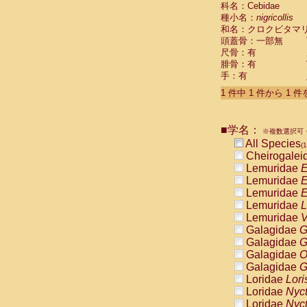
科名：Cebidae
Cebidae
Sa
種小名：
nigricollis
Cebidae
Sa
和名：クロクビタマ
Cebidae
Sag
頭蓋骨：一部無
Cebidae
Sa
尺骨：有
Cebidae
Sag
腓骨：有
Cebidae
Sa
手：有
Cebidae
Aot
Cebidae
Ceb
1 件中 1 件から 1 
Cebidae
Ceb
Cebidae
Ce
■学名：
Cebidae
Ceb
※複数選択可・
Cebidae
Ce
All Species
(1
Cebidae
Sai
Cheirogalei
Cebidae
Sai
Lemuridae
E
Atelidae
Alo
Lemuridae
E
Atelidae
Alo
Lemuridae
E
Atelidae
Alo
Lemuridae
L
Atelidae
Alo
Lemuridae
V
Atelidae
Ate
Galagidae
G
Atelidae
Ate
Galagidae
G
Atelidae
Ate
Galagidae
O
Atelidae
Ate
Galagidae
G
Atelidae
Lag
Loridae
Lori
Atelidae
Lag
Loridae
Nyc
Pitheciidae
Loridae
Nyc