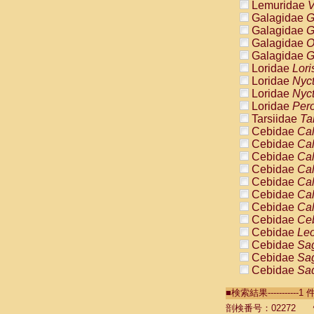
Lemuridae
V
Galagidae
G
Galagidae
G
Galagidae
O
Galagidae
G
Loridae
Lori
Loridae
Nyc
Loridae
Nyc
Loridae
Pero
Tarsiidae
Ta
Cebidae
Cal
Cebidae
Cal
Cebidae
Cal
Cebidae
Cal
Cebidae
Cal
Cebidae
Cal
Cebidae
Cal
Cebidae
Ce
Cebidae
Leo
Cebidae
Sag
Cebidae
Sag
Cebidae
Sag
Cebidae
Sag
■検索結果----------
Cebidae
Sag
Cebidae
Sa
剖検番号：02272