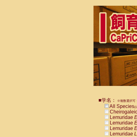
■学名：
※複数選択可・
All Species
(1
Cheirogalei
Lemuridae
E
Lemuridae
E
Lemuridae
E
Lemuridae
L