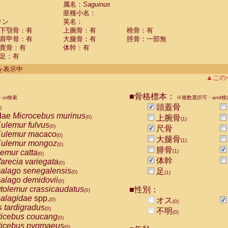
guinus midas
属名：
Saguinus
(0)
亜種小名：
guinus mystax
(0)
リン
英名：
uinus nigricollis
(1)
下顎骨：有
上腕骨：有
橈骨：有
guinus oedipus
(0)
肩甲骨：有
大腿骨：有
脛骨：一部無
uinus weddelli
(0)
寛骨：有
体幹：有
guinus
spp.
(0)
足：有
us trivirgatus
(0)
us albifrons
件を表示中
(0)
us apella
▲この
(0)
bus capucinus
(0)
us nigrivittatus
■骨格標本：
or検索
(0)
※複数選択可・and検
bus
spp.
頭蓋骨
(0)
)
miri boliviensis
dae
Microcebus murinus
(0)
上腕骨
(0)
(1)
miri sciureus
ulemur fulvus
(0)
(0)
尺骨
uatta caraya
ulemur macaco
(0)
(0)
大腿骨
(1)
uatta fusca
ulemur mongoz
(0)
(0)
腓骨
uatta seniculus
emur catta
(1)
(0)
(0)
uatta
spp.
体幹
arecia variegata
(0)
(0)
les belzebuth
alago senegalensis
足
(0)
(0)
(1)
les geoffroyi
alago demidovii
(0)
(0)
les paniscus
tolemur crassicaudatus
■性別：
(0)
(0)
les
spp.
alagidae
spp.
(0)
オス
(0)
(0)
othrix lagothricha
s tardigradus
(0)
(0)
不明
(0)
othrix lagothricha cana
ticebus coucang
(0)
(0)
Cacajao calvus rubicundus
ticebus pygmaeus
(0)
(0)