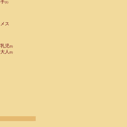
手
(1)
メス
乳児
(0)
大人
(0)