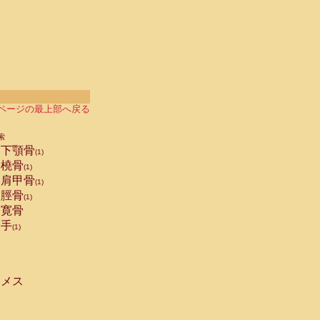
ページの最上部へ戻る
索
下顎骨
(1)
橈骨
(1)
肩甲骨
(1)
脛骨
(1)
寛骨
手
(1)
メス