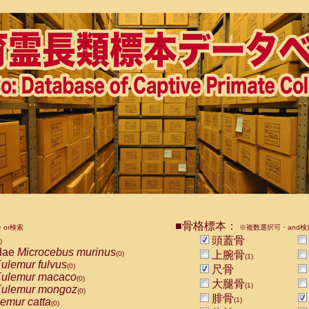
■骨格標本：
or検索
※複数選択可・and検
頭蓋骨
)
dae
Microcebus murinus
上腕骨
(0)
(1)
ulemur fulvus
(0)
尺骨
ulemur macaco
(0)
大腿骨
(1)
ulemur mongoz
(0)
腓骨
emur catta
(1)
(0)