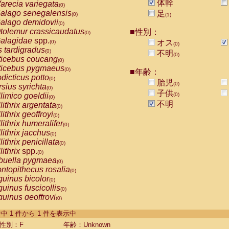
体幹
arecia variegata
(0)
alago senegalensis
足
(0)
(1)
alago demidovii
(0)
tolemur crassicaudatus
■性別：
(0)
alagidae
spp.
オス
(0)
(0)
s tardigradus
(0)
不明
(0)
ticebus coucang
(0)
ticebus pygmaeus
(0)
■年齢：
dicticus potto
(0)
胎児
(0)
rsius syrichta
(0)
子供
limico goeldii
(0)
(0)
不明
lithrix argentata
(0)
lithrix geoffroyi
(0)
lithrix humeralifer
(0)
lithrix jacchus
(0)
lithrix penicillata
(0)
lithrix
spp.
(0)
buella pygmaea
(0)
ntopithecus rosalia
(0)
uinus bicolor
(0)
uinus fuscicollis
(0)
uinus geoffroyi
(0)
uinus imperator
(0)
-1 件中 1 件から 1 件を表示中
uinus labiatus
(0)
guinus leucopus
性別：F
年齢：Unknown
(0)