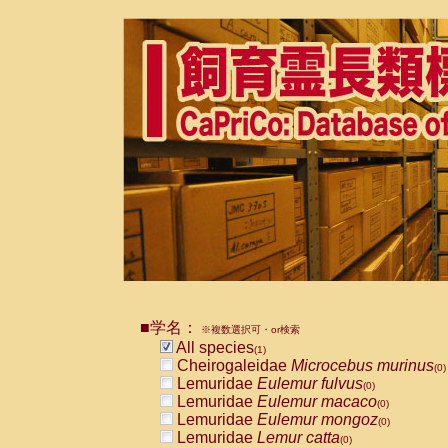
■学名：
※複数選択可・or検索
All species
(1)
Cheirogaleidae
Microcebus murinus
(0)
Lemuridae
Eulemur fulvus
(0)
Lemuridae
Eulemur macaco
(0)
Lemuridae
Eulemur mongoz
(0)
Lemuridae
Lemur catta
(0)