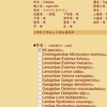
科名：Cebidae
Cebidae
Saguinus midas
属名：
Sa
(0)
種小名：
nigricollis
亜種小名
Cebidae
Saguinus mystax
(0)
和名：クロクビタマリン
英名：
Cebidae
Saguinus nigricollis
(1)
頭蓋骨：一部無
下顎骨：有
上腕骨：
Cebidae
Saguinus oedipus
(0)
尺骨：有
肩甲骨：有
大腿骨：
Cebidae
Saguinus weddelli
(0)
腓骨：有
寛骨：有
体幹：有
Cebidae
Saguinus
spp.
(0)
手：有
足：有
Cebidae
Aotus trivirgatus
(0)
Cebidae
Cebus albifrons
1 件中 1 件から 1 件を表示中
(0)
Cebidae
Cebus apella
(0)
Cebidae
Cebus capucinus
(0)
■学名：
Cebidae
Cebus nigrivittatus
※複数選択可・or検索
(0)
Cebidae
Cebus
spp.
All species
(0)
(1)
Cebidae
Saimiri boliviensis
Cheirogaleidae
Microcebus murinus
(0)
(0)
Cebidae
Saimiri sciureus
Lemuridae
Eulemur fulvus
(0)
(0)
Atelidae
Alouatta caraya
Lemuridae
Eulemur macaco
(0)
(0)
Atelidae
Alouatta fusca
Lemuridae
Eulemur mongoz
(0)
(0)
Atelidae
Alouatta seniculus
Lemuridae
Lemur catta
(0)
(0)
Atelidae
Alouatta
spp.
Lemuridae
Varecia variegata
(0)
(0)
Atelidae
Ateles belzebuth
Galagidae
Galago senegalensis
(0)
(0)
Atelidae
Ateles geoffroyi
Galagidae
Galago demidovii
(0)
(0)
Atelidae
Ateles paniscus
Galagidae
Otolemur crassicaudatus
(0)
(0)
Atelidae
Ateles
spp.
Galagidae
Galagidae
spp.
(0)
(0)
Atelidae
Lagothrix lagothricha
Loridae
Loris tardigradus
(0)
(0)
Atelidae
Lagothrix lagothricha cana
Loridae
Nycticebus coucang
(0)
(0)
Pitheciidae
Cacajao calvus rubicundu
Loridae
Nycticebus pygmaeus
(0)