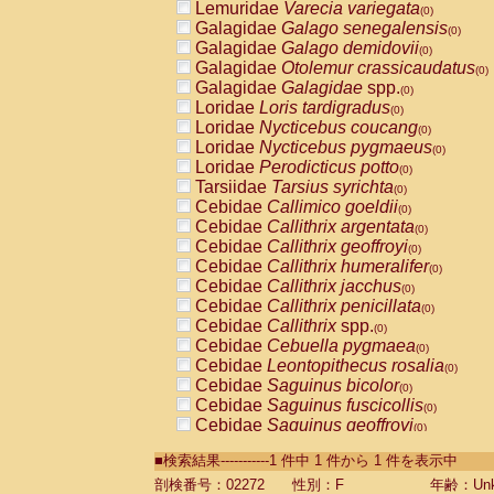
Lemuridae
Varecia variegata
(0)
Galagidae
Galago senegalensis
(0)
Galagidae
Galago demidovii
(0)
Galagidae
Otolemur crassicaudatus
(0)
Galagidae
Galagidae
spp.
(0)
Loridae
Loris tardigradus
(0)
Loridae
Nycticebus coucang
(0)
Loridae
Nycticebus pygmaeus
(0)
Loridae
Perodicticus potto
(0)
Tarsiidae
Tarsius syrichta
(0)
Cebidae
Callimico goeldii
(0)
Cebidae
Callithrix argentata
(0)
Cebidae
Callithrix geoffroyi
(0)
Cebidae
Callithrix humeralifer
(0)
Cebidae
Callithrix jacchus
(0)
Cebidae
Callithrix penicillata
(0)
Cebidae
Callithrix
spp.
(0)
Cebidae
Cebuella pygmaea
(0)
Cebidae
Leontopithecus rosalia
(0)
Cebidae
Saguinus bicolor
(0)
Cebidae
Saguinus fuscicollis
(0)
Cebidae
Saguinus geoffroyi
(0)
Cebidae
Saguinus imperator
(0)
■検索結果-----------1 件中 1 件から 1 件を表示中
Cebidae
Saguinus labiatus
(0)
Cebidae
Saguinus leucopus
剖検番号：02272
性別：F
年齢：Unk
(0)