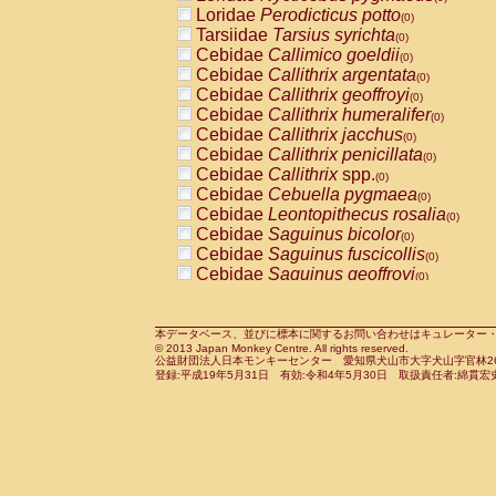
Pitheciidae
Callicebus cupreus
Loridae
Perodicticus potto
(0)
(0)
Pitheciidae
Callicebus donacophilus
Tarsiidae
Tarsius syrichta
(0
(0)
Pitheciidae
Callicebus moloch
Cebidae
Callimico goeldii
(0)
(0)
Pitheciidae
Callicebus torquatus
Cebidae
Callithrix argentata
(0)
(0)
Pitheciidae
Callicebus
spp.
Cebidae
Callithrix geoffroyi
(0)
(0)
Pitheciidae
Chiropotes satanas
Cebidae
Callithrix humeralifer
(0)
(0)
Pitheciidae
Pithecia monachus
Cebidae
Callithrix jacchus
(0)
(0)
Pitheciidae
Pithecia pithecia
Cebidae
Callithrix penicillata
(0)
(0)
Cercopithecidae
Cercocebus agilis
Cebidae
Callithrix
spp.
(0)
(0)
Cercopithecidae
Cercocebus galeritus
Cebidae
Cebuella pygmaea
(0)
Cercopithecidae
Cercocebus torquatu
Cebidae
Leontopithecus rosalia
(0)
Cercopithecidae
Cercocebus torquatus
Cebidae
Saguinus bicolor
(0)
Cercopithecidae
Cercocebus torquatu
Cebidae
Saguinus fuscicollis
(0)
Cercopithecidae
Cercocebus
hybrid
Cebidae
Saguinus geoffroyi
(0)
(0)
Cercopithecidae
Cercocebus
spp.
Cebidae
Saguinus imperator
(0)
(0)
Cercopithecidae
Lophocebus albigen
Cebidae
Saguinus labiatus
(0)
Cercopithecidae
Papio anubis
Cebidae
Saguinus leucopus
本データベース、並びに標本に関するお問い合わせはキュレーター・新宅勇太までお願い
(0)
(0)
© 2013 Japan Monkey Centre. All rights reserved.
Cercopithecidae
Papio cynocephalus
Cebidae
Saguinus midas
(
(0)
公益財団法人日本モンキーセンター 愛知県犬山市大字犬山字官林26番
Cercopithecidae
Papio hamadryas
Cebidae
Saguinus mystax
(0)
登録:平成19年5月31日 有効:令和4年5月30日 取扱責任者:綿貫宏
(0)
Cercopithecidae
Papio papio
Cebidae
Saguinus nigricollis
(0)
(1)
Cercopithecidae
Papio
spp.
Cebidae
Saguinus oedipus
(0)
(0)
Cercopithecidae
Mandrillus leucopha
Cebidae
Saguinus weddelli
(0)
Cercopithecidae
Mandrillus sphinx
Cebidae
Saguinus
spp.
(0)
(0)
Cercopithecidae
Theropithecus gelad
Cebidae
Aotus trivirgatus
(0)
Cercopithecidae
Macaca arctoides
Cebidae
Cebus albifrons
(0)
(0)