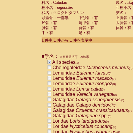
科名：Cebidae
Cebidae
Saguinus midas
属名：
Sa
(0)
種小名：
nigricollis
亜種小名
Cebidae
Saguinus mystax
(0)
和名：クロクビタマリン
英名：
Cebidae
Saguinus nigricollis
(1)
頭蓋骨：一部無
下顎骨：有
上腕骨：
Cebidae
Saguinus oedipus
(0)
尺骨：有
肩甲骨：有
大腿骨：
Cebidae
Saguinus weddelli
(0)
腓骨：有
寛骨：有
体幹：有
Cebidae
Saguinus
spp.
(0)
手：有
足：有
Cebidae
Aotus trivirgatus
(0)
Cebidae
Cebus albifrons
1 件中 1 件から 1 件を表示中
(0)
Cebidae
Cebus apella
(0)
Cebidae
Cebus capucinus
(0)
■学名：
Cebidae
Cebus nigrivittatus
※複数選択可・or検索
(0)
Cebidae
Cebus
spp.
All species
(0)
(1)
Cebidae
Saimiri boliviensis
Cheirogaleidae
Microcebus murinus
(0)
(0)
Cebidae
Saimiri sciureus
Lemuridae
Eulemur fulvus
(0)
(0)
Atelidae
Alouatta caraya
Lemuridae
Eulemur macaco
(0)
(0)
Atelidae
Alouatta fusca
Lemuridae
Eulemur mongoz
(0)
(0)
Atelidae
Alouatta seniculus
Lemuridae
Lemur catta
(0)
(0)
Atelidae
Alouatta
spp.
Lemuridae
Varecia variegata
(0)
(0)
Atelidae
Ateles belzebuth
Galagidae
Galago senegalensis
(0)
(0)
Atelidae
Ateles geoffroyi
Galagidae
Galago demidovii
(0)
(0)
Atelidae
Ateles paniscus
Galagidae
Otolemur crassicaudatus
(0)
(0)
Atelidae
Ateles
spp.
Galagidae
Galagidae
spp.
(0)
(0)
Atelidae
Lagothrix lagothricha
Loridae
Loris tardigradus
(0)
(0)
Atelidae
Lagothrix lagothricha cana
Loridae
Nycticebus coucang
(0)
(0)
Pitheciidae
Cacajao calvus rubicundu
Loridae
Nycticebus pygmaeus
(0)