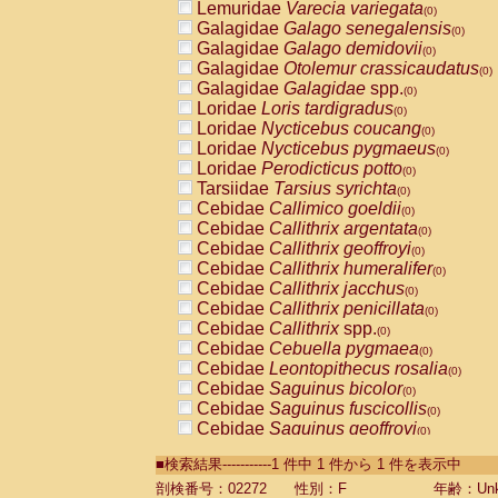
Lemuridae
Varecia variegata
(0)
Galagidae
Galago senegalensis
(0)
Galagidae
Galago demidovii
(0)
Galagidae
Otolemur crassicaudatus
(0)
Galagidae
Galagidae
spp.
(0)
Loridae
Loris tardigradus
(0)
Loridae
Nycticebus coucang
(0)
Loridae
Nycticebus pygmaeus
(0)
Loridae
Perodicticus potto
(0)
Tarsiidae
Tarsius syrichta
(0)
Cebidae
Callimico goeldii
(0)
Cebidae
Callithrix argentata
(0)
Cebidae
Callithrix geoffroyi
(0)
Cebidae
Callithrix humeralifer
(0)
Cebidae
Callithrix jacchus
(0)
Cebidae
Callithrix penicillata
(0)
Cebidae
Callithrix
spp.
(0)
Cebidae
Cebuella pygmaea
(0)
Cebidae
Leontopithecus rosalia
(0)
Cebidae
Saguinus bicolor
(0)
Cebidae
Saguinus fuscicollis
(0)
Cebidae
Saguinus geoffroyi
(0)
Cebidae
Saguinus imperator
(0)
■検索結果-----------1 件中 1 件から 1 件を表示中
Cebidae
Saguinus labiatus
(0)
Cebidae
Saguinus leucopus
剖検番号：02272
性別：F
年齢：Unk
(0)