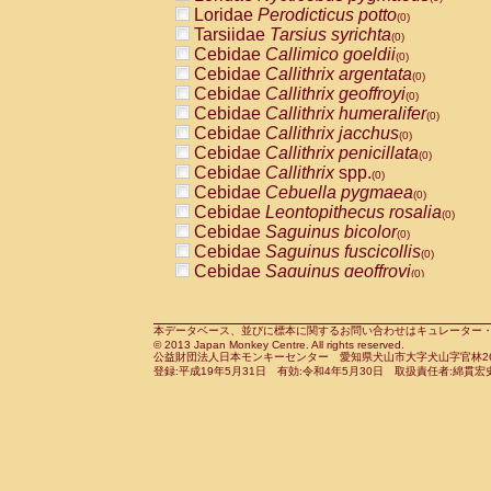
Pitheciidae
Callicebus cupreus
Loridae
Perodicticus potto
(0)
(0)
Pitheciidae
Callicebus donacophilus
Tarsiidae
Tarsius syrichta
(0
(0)
Pitheciidae
Callicebus moloch
Cebidae
Callimico goeldii
(0)
(0)
Pitheciidae
Callicebus torquatus
Cebidae
Callithrix argentata
(0)
(0)
Pitheciidae
Callicebus
spp.
Cebidae
Callithrix geoffroyi
(0)
(0)
Pitheciidae
Chiropotes satanas
Cebidae
Callithrix humeralifer
(0)
(0)
Pitheciidae
Pithecia monachus
Cebidae
Callithrix jacchus
(0)
(0)
Pitheciidae
Pithecia pithecia
Cebidae
Callithrix penicillata
(0)
(0)
Cercopithecidae
Cercocebus agilis
Cebidae
Callithrix
spp.
(0)
(0)
Cercopithecidae
Cercocebus galeritus
Cebidae
Cebuella pygmaea
(0)
Cercopithecidae
Cercocebus torquatu
Cebidae
Leontopithecus rosalia
(0)
Cercopithecidae
Cercocebus torquatus
Cebidae
Saguinus bicolor
(0)
Cercopithecidae
Cercocebus torquatu
Cebidae
Saguinus fuscicollis
(0)
Cercopithecidae
Cercocebus
hybrid
Cebidae
Saguinus geoffroyi
(0)
(0)
Cercopithecidae
Cercocebus
spp.
Cebidae
Saguinus imperator
(0)
(0)
Cercopithecidae
Lophocebus albigen
Cebidae
Saguinus labiatus
(0)
Cercopithecidae
Papio anubis
Cebidae
Saguinus leucopus
本データベース、並びに標本に関するお問い合わせはキュレーター・新宅勇太までお願い
(0)
(0)
© 2013 Japan Monkey Centre. All rights reserved.
Cercopithecidae
Papio cynocephalus
Cebidae
Saguinus midas
(
(0)
公益財団法人日本モンキーセンター 愛知県犬山市大字犬山字官林26番
Cercopithecidae
Papio hamadryas
Cebidae
Saguinus mystax
(0)
登録:平成19年5月31日 有効:令和4年5月30日 取扱責任者:綿貫宏
(0)
Cercopithecidae
Papio papio
Cebidae
Saguinus nigricollis
(0)
(1)
Cercopithecidae
Papio
spp.
Cebidae
Saguinus oedipus
(0)
(0)
Cercopithecidae
Mandrillus leucopha
Cebidae
Saguinus weddelli
(0)
Cercopithecidae
Mandrillus sphinx
Cebidae
Saguinus
spp.
(0)
(0)
Cercopithecidae
Theropithecus gelad
Cebidae
Aotus trivirgatus
(0)
Cercopithecidae
Macaca arctoides
Cebidae
Cebus albifrons
(0)
(0)