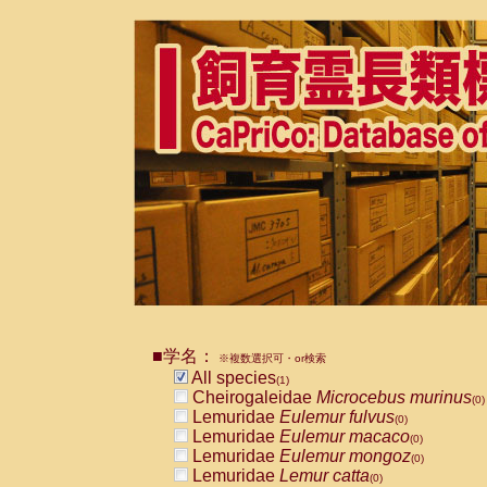
■学名：
※複数選択可・or検索
All species
(1)
Cheirogaleidae
Microcebus murinus
(0)
Lemuridae
Eulemur fulvus
(0)
Lemuridae
Eulemur macaco
(0)
Lemuridae
Eulemur mongoz
(0)
Lemuridae
Lemur catta
(0)