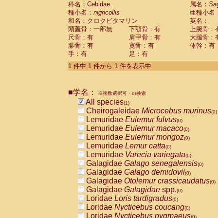
科名：Cebidae
Cebidae
Saguinus midas
属名：
Sa
(0)
種小名：
nigricollis
亜種小名
Cebidae
Saguinus mystax
(0)
和名：クロクビタマリン
英名：
Cebidae
Saguinus nigricollis
(1)
頭蓋骨：一部無
下顎骨：有
上腕骨：
Cebidae
Saguinus oedipus
(0)
尺骨：有
肩甲骨：有
大腿骨：
Cebidae
Saguinus weddelli
(0)
腓骨：有
寛骨：有
体幹：有
Cebidae
Saguinus
spp.
(0)
手：有
足：有
Cebidae
Aotus trivirgatus
(0)
Cebidae
Cebus albifrons
1 件中 1 件から 1 件を表示中
(0)
Cebidae
Cebus apella
(0)
Cebidae
Cebus capucinus
(0)
■学名：
Cebidae
Cebus nigrivittatus
※複数選択可・or検索
(0)
Cebidae
Cebus
spp.
All species
(0)
(1)
Cebidae
Saimiri boliviensis
Cheirogaleidae
Microcebus murinus
(0)
(0)
Cebidae
Saimiri sciureus
Lemuridae
Eulemur fulvus
(0)
(0)
Atelidae
Alouatta caraya
Lemuridae
Eulemur macaco
(0)
(0)
Atelidae
Alouatta fusca
Lemuridae
Eulemur mongoz
(0)
(0)
Atelidae
Alouatta seniculus
Lemuridae
Lemur catta
(0)
(0)
Atelidae
Alouatta
spp.
Lemuridae
Varecia variegata
(0)
(0)
Atelidae
Ateles belzebuth
Galagidae
Galago senegalensis
(0)
(0)
Atelidae
Ateles geoffroyi
Galagidae
Galago demidovii
(0)
(0)
Atelidae
Ateles paniscus
Galagidae
Otolemur crassicaudatus
(0)
(0)
Atelidae
Ateles
spp.
Galagidae
Galagidae
spp.
(0)
(0)
Atelidae
Lagothrix lagothricha
Loridae
Loris tardigradus
(0)
(0)
Atelidae
Lagothrix lagothricha cana
Loridae
Nycticebus coucang
(0)
(0)
Pitheciidae
Cacajao calvus rubicundu
Loridae
Nycticebus pygmaeus
(0)