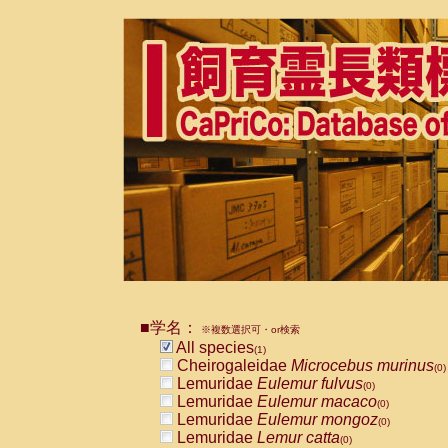
■学名：
※複数選択可・or検索
All species
(1)
Cheirogaleidae
Microcebus murinus
(0)
Lemuridae
Eulemur fulvus
(0)
Lemuridae
Eulemur macaco
(0)
Lemuridae
Eulemur mongoz
(0)
Lemuridae
Lemur catta
(0)