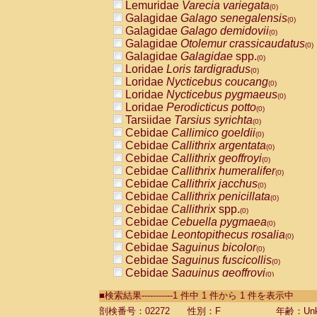
Lemuridae
Varecia variegata
(0)
Galagidae
Galago senegalensis
(0)
Galagidae
Galago demidovii
(0)
Galagidae
Otolemur crassicaudatus
(0)
Galagidae
Galagidae
spp.
(0)
Loridae
Loris tardigradus
(0)
Loridae
Nycticebus coucang
(0)
Loridae
Nycticebus pygmaeus
(0)
Loridae
Perodicticus potto
(0)
Tarsiidae
Tarsius syrichta
(0)
Cebidae
Callimico goeldii
(0)
Cebidae
Callithrix argentata
(0)
Cebidae
Callithrix geoffroyi
(0)
Cebidae
Callithrix humeralifer
(0)
Cebidae
Callithrix jacchus
(0)
Cebidae
Callithrix penicillata
(0)
Cebidae
Callithrix
spp.
(0)
Cebidae
Cebuella pygmaea
(0)
Cebidae
Leontopithecus rosalia
(0)
Cebidae
Saguinus bicolor
(0)
Cebidae
Saguinus fuscicollis
(0)
Cebidae
Saguinus geoffroyi
(0)
Cebidae
Saguinus imperator
(0)
■検索結果-----------1 件中 1 件から 1 件を表示中
Cebidae
Saguinus labiatus
(0)
Cebidae
Saguinus leucopus
剖検番号：02272
性別：F
年齢：Unk
(0)