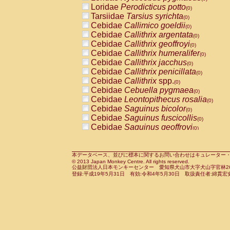
Pitheciidae
Callicebus cupreus
Loridae
Perodicticus potto
(0)
(0)
Pitheciidae
Callicebus donacophilus
Tarsiidae
Tarsius syrichta
(0
(0)
Pitheciidae
Callicebus moloch
Cebidae
Callimico goeldii
(0)
(0)
Pitheciidae
Callicebus torquatus
Cebidae
Callithrix argentata
(0)
(0)
Pitheciidae
Callicebus
spp.
Cebidae
Callithrix geoffroyi
(0)
(0)
Pitheciidae
Chiropotes satanas
Cebidae
Callithrix humeralifer
(0)
(0)
Pitheciidae
Pithecia monachus
Cebidae
Callithrix jacchus
(0)
(0)
Pitheciidae
Pithecia pithecia
Cebidae
Callithrix penicillata
(0)
(0)
Cercopithecidae
Cercocebus agilis
Cebidae
Callithrix
spp.
(0)
(0)
Cercopithecidae
Cercocebus galeritus
Cebidae
Cebuella pygmaea
(0)
Cercopithecidae
Cercocebus torquatu
Cebidae
Leontopithecus rosalia
(0)
Cercopithecidae
Cercocebus torquatus
Cebidae
Saguinus bicolor
(0)
Cercopithecidae
Cercocebus torquatu
Cebidae
Saguinus fuscicollis
(0)
Cercopithecidae
Cercocebus
hybrid
Cebidae
Saguinus geoffroyi
(0)
(0)
Cercopithecidae
Cercocebus
spp.
Cebidae
Saguinus imperator
(0)
(0)
Cercopithecidae
Lophocebus albigen
Cebidae
Saguinus labiatus
(0)
Cercopithecidae
Papio anubis
Cebidae
Saguinus leucopus
本データベース、並びに標本に関するお問い合わせはキュレーター・新宅勇太までお願い
(0)
(0)
© 2013 Japan Monkey Centre. All rights reserved.
Cercopithecidae
Papio cynocephalus
Cebidae
Saguinus midas
(
(0)
公益財団法人日本モンキーセンター 愛知県犬山市大字犬山字官林26番
Cercopithecidae
Papio hamadryas
Cebidae
Saguinus mystax
(0)
登録:平成19年5月31日 有効:令和4年5月30日 取扱責任者:綿貫宏
(0)
Cercopithecidae
Papio papio
Cebidae
Saguinus nigricollis
(0)
(1)
Cercopithecidae
Papio
spp.
Cebidae
Saguinus oedipus
(0)
(0)
Cercopithecidae
Mandrillus leucopha
Cebidae
Saguinus weddelli
(0)
Cercopithecidae
Mandrillus sphinx
Cebidae
Saguinus
spp.
(0)
(0)
Cercopithecidae
Theropithecus gelad
Cebidae
Aotus trivirgatus
(0)
Cercopithecidae
Macaca arctoides
Cebidae
Cebus albifrons
(0)
(0)