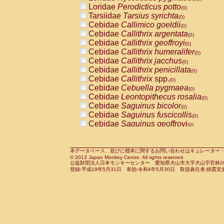
Pitheciidae
Callicebus cupreus
Loridae
Perodicticus potto
(0)
(0)
Pitheciidae
Callicebus donacophilus
Tarsiidae
Tarsius syrichta
(0
(0)
Pitheciidae
Callicebus moloch
Cebidae
Callimico goeldii
(0)
(0)
Pitheciidae
Callicebus torquatus
Cebidae
Callithrix argentata
(0)
(0)
Pitheciidae
Callicebus
spp.
Cebidae
Callithrix geoffroyi
(0)
(0)
Pitheciidae
Chiropotes satanas
Cebidae
Callithrix humeralifer
(0)
(0)
Pitheciidae
Pithecia monachus
Cebidae
Callithrix jacchus
(0)
(0)
Pitheciidae
Pithecia pithecia
Cebidae
Callithrix penicillata
(0)
(0)
Cercopithecidae
Cercocebus agilis
Cebidae
Callithrix
spp.
(0)
(0)
Cercopithecidae
Cercocebus galeritus
Cebidae
Cebuella pygmaea
(0)
Cercopithecidae
Cercocebus torquatu
Cebidae
Leontopithecus rosalia
(0)
Cercopithecidae
Cercocebus torquatus
Cebidae
Saguinus bicolor
(0)
Cercopithecidae
Cercocebus torquatu
Cebidae
Saguinus fuscicollis
(0)
Cercopithecidae
Cercocebus
hybrid
Cebidae
Saguinus geoffroyi
(0)
(0)
Cercopithecidae
Cercocebus
spp.
Cebidae
Saguinus imperator
(0)
(0)
Cercopithecidae
Lophocebus albigen
Cebidae
Saguinus labiatus
(0)
Cercopithecidae
Papio anubis
Cebidae
Saguinus leucopus
本データベース、並びに標本に関するお問い合わせはキュレーター・新宅勇太までお願い
(0)
(0)
© 2013 Japan Monkey Centre. All rights reserved.
Cercopithecidae
Papio cynocephalus
Cebidae
Saguinus midas
(
(0)
公益財団法人日本モンキーセンター 愛知県犬山市大字犬山字官林26番
Cercopithecidae
Papio hamadryas
Cebidae
Saguinus mystax
(0)
登録:平成19年5月31日 有効:令和4年5月30日 取扱責任者:綿貫宏
(0)
Cercopithecidae
Papio papio
Cebidae
Saguinus nigricollis
(0)
(1)
Cercopithecidae
Papio
spp.
Cebidae
Saguinus oedipus
(0)
(0)
Cercopithecidae
Mandrillus leucopha
Cebidae
Saguinus weddelli
(0)
Cercopithecidae
Mandrillus sphinx
Cebidae
Saguinus
spp.
(0)
(0)
Cercopithecidae
Theropithecus gelad
Cebidae
Aotus trivirgatus
(0)
Cercopithecidae
Macaca arctoides
Cebidae
Cebus albifrons
(0)
(0)