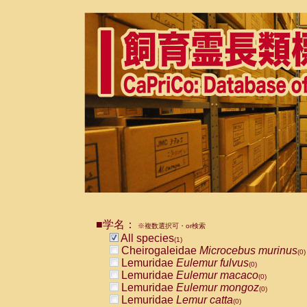
■学名：
※複数選択可・or検索
All species
(1)
Cheirogaleidae
Microcebus murinus
(0)
Lemuridae
Eulemur fulvus
(0)
Lemuridae
Eulemur macaco
(0)
Lemuridae
Eulemur mongoz
(0)
Lemuridae
Lemur catta
(0)