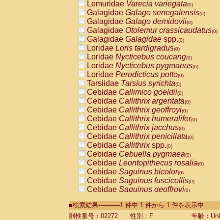
Lemuridae
Varecia variegata
(0)
Galagidae
Galago senegalensis
(0)
Galagidae
Galago demidovii
(0)
Galagidae
Otolemur crassicaudatus
(0)
Galagidae
Galagidae
spp.
(0)
Loridae
Loris tardigradus
(0)
Loridae
Nycticebus coucang
(0)
Loridae
Nycticebus pygmaeus
(0)
Loridae
Perodicticus potto
(0)
Tarsiidae
Tarsius syrichta
(0)
Cebidae
Callimico goeldii
(0)
Cebidae
Callithrix argentata
(0)
Cebidae
Callithrix geoffroyi
(0)
Cebidae
Callithrix humeralifer
(0)
Cebidae
Callithrix jacchus
(0)
Cebidae
Callithrix penicillata
(0)
Cebidae
Callithrix
spp.
(0)
Cebidae
Cebuella pygmaea
(0)
Cebidae
Leontopithecus rosalia
(0)
Cebidae
Saguinus bicolor
(0)
Cebidae
Saguinus fuscicollis
(0)
Cebidae
Saguinus geoffroyi
(0)
Cebidae
Saguinus imperator
(0)
■検索結果-----------1 件中 1 件から 1 件を表示中
Cebidae
Saguinus labiatus
(0)
Cebidae
Saguinus leucopus
剖検番号：02272
性別：F
年齢：Unk
(0)