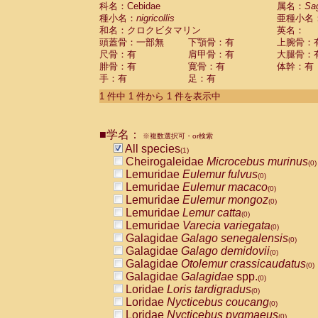
科名：Cebidae
Cebidae
Saguinus midas
属名：
Sa
(0)
種小名：
nigricollis
亜種小名
Cebidae
Saguinus mystax
(0)
和名：クロクビタマリン
英名：
Cebidae
Saguinus nigricollis
(1)
頭蓋骨：一部無
下顎骨：有
上腕骨：
Cebidae
Saguinus oedipus
(0)
尺骨：有
肩甲骨：有
大腿骨：
Cebidae
Saguinus weddelli
(0)
腓骨：有
寛骨：有
体幹：有
Cebidae
Saguinus
spp.
(0)
手：有
足：有
Cebidae
Aotus trivirgatus
(0)
Cebidae
Cebus albifrons
1 件中 1 件から 1 件を表示中
(0)
Cebidae
Cebus apella
(0)
Cebidae
Cebus capucinus
(0)
■学名：
Cebidae
Cebus nigrivittatus
※複数選択可・or検索
(0)
Cebidae
Cebus
spp.
All species
(0)
(1)
Cebidae
Saimiri boliviensis
Cheirogaleidae
Microcebus murinus
(0)
(0)
Cebidae
Saimiri sciureus
Lemuridae
Eulemur fulvus
(0)
(0)
Atelidae
Alouatta caraya
Lemuridae
Eulemur macaco
(0)
(0)
Atelidae
Alouatta fusca
Lemuridae
Eulemur mongoz
(0)
(0)
Atelidae
Alouatta seniculus
Lemuridae
Lemur catta
(0)
(0)
Atelidae
Alouatta
spp.
Lemuridae
Varecia variegata
(0)
(0)
Atelidae
Ateles belzebuth
Galagidae
Galago senegalensis
(0)
(0)
Atelidae
Ateles geoffroyi
Galagidae
Galago demidovii
(0)
(0)
Atelidae
Ateles paniscus
Galagidae
Otolemur crassicaudatus
(0)
(0)
Atelidae
Ateles
spp.
Galagidae
Galagidae
spp.
(0)
(0)
Atelidae
Lagothrix lagothricha
Loridae
Loris tardigradus
(0)
(0)
Atelidae
Lagothrix lagothricha cana
Loridae
Nycticebus coucang
(0)
(0)
Pitheciidae
Cacajao calvus rubicundu
Loridae
Nycticebus pygmaeus
(0)