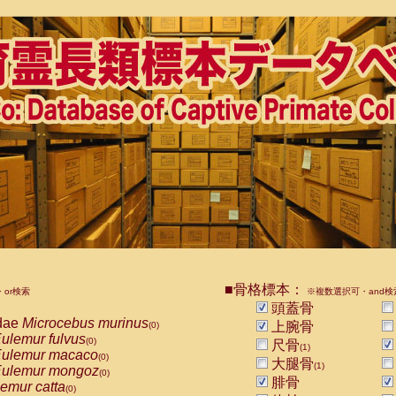
■骨格標本：
or検索
※複数選択可・and検
頭蓋骨
dae
Microcebus murinus
上腕骨
(0)
ulemur fulvus
(0)
尺骨
(1)
ulemur macaco
(0)
大腿骨
(1)
ulemur mongoz
(0)
腓骨
emur catta
(0)