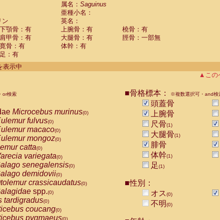
guinus midas
属名：
Saguinus
(0)
亜種小名：
guinus mystax
(0)
リン
英名：
uinus nigricollis
(1)
下顎骨：有
上腕骨：有
橈骨：有
guinus oedipus
(0)
肩甲骨：有
大腿骨：有
脛骨：一部無
uinus weddelli
(0)
寛骨：有
体幹：有
guinus
spp.
(0)
足：有
us trivirgatus
(0)
us albifrons
件を表示中
(0)
us apella
▲この
(0)
bus capucinus
(0)
us nigrivittatus
■骨格標本：
or検索
(0)
※複数選択可・and検
bus
spp.
頭蓋骨
(0)
miri boliviensis
dae
Microcebus murinus
(0)
上腕骨
(0)
miri sciureus
ulemur fulvus
(0)
(0)
尺骨
(1)
uatta caraya
ulemur macaco
(0)
(0)
大腿骨
(1)
uatta fusca
ulemur mongoz
(0)
(0)
腓骨
uatta seniculus
emur catta
(0)
(0)
uatta
spp.
体幹
arecia variegata
(0)
(1)
(0)
les belzebuth
alago senegalensis
足
(0)
(0)
(1)
les geoffroyi
alago demidovii
(0)
(0)
les paniscus
tolemur crassicaudatus
■性別：
(0)
(0)
les
spp.
alagidae
spp.
(0)
オス
(0)
(0)
othrix lagothricha
s tardigradus
(0)
(0)
不明
(0)
othrix lagothricha cana
ticebus coucang
(0)
(0)
Cacajao calvus rubicundus
ticebus pygmaeus
(0)
(0)