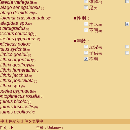
体幹
arecia variegata
(1)
(0)
alago senegalensis
足
(0)
(1)
alago demidovii
(0)
tolemur crassicaudatus
■性別：
(0)
alagidae
spp.
オス
(0)
(0)
s tardigradus
(0)
不明
(0)
ticebus coucang
(0)
ticebus pygmaeus
(0)
■年齢：
dicticus potto
(0)
胎児
(0)
rsius syrichta
(0)
子供
limico goeldii
(0)
(0)
不明
lithrix argentata
(0)
lithrix geoffroyi
(0)
lithrix humeralifer
(0)
lithrix jacchus
(0)
lithrix penicillata
(0)
lithrix
spp.
(0)
buella pygmaea
(0)
ntopithecus rosalia
(0)
uinus bicolor
(0)
uinus fuscicollis
(0)
uinus geoffroyi
(0)
uinus imperator
(0)
-1 件中 1 件から 1 件を表示中
uinus labiatus
(0)
guinus leucopus
性別：F
年齢：Unknown
(0)