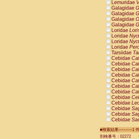
Lemuridae
V
Galagidae
G
Galagidae
G
Galagidae
O
Galagidae
G
Loridae
Lori
Loridae
Nyc
Loridae
Nyc
Loridae
Pero
Tarsiidae
Ta
Cebidae
Cal
Cebidae
Cal
Cebidae
Cal
Cebidae
Cal
Cebidae
Cal
Cebidae
Cal
Cebidae
Cal
Cebidae
Ce
Cebidae
Leo
Cebidae
Sag
Cebidae
Sag
Cebidae
Sag
Cebidae
Sag
■検索結果----------
Cebidae
Sag
Cebidae
Sa
剖検番号：02272