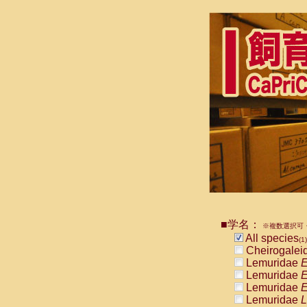
■学名：
※複数選択可・
All species
(1)
Cheirogalei
Lemuridae
E
Lemuridae
E
Lemuridae
E
Lemuridae
L