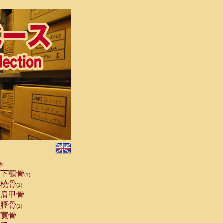
索
下顎骨
(1)
橈骨
(1)
肩甲骨
脛骨
(1)
寛骨