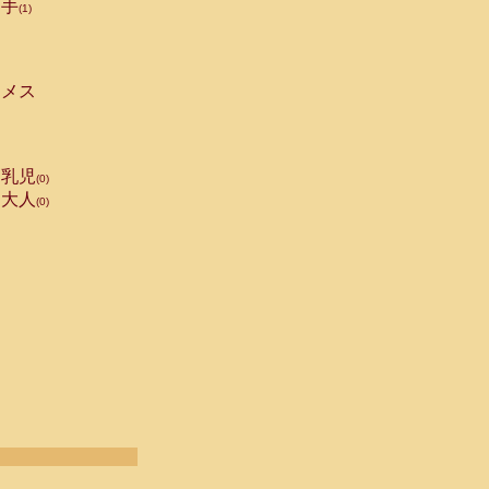
手
(1)
メス
乳児
(0)
大人
(0)