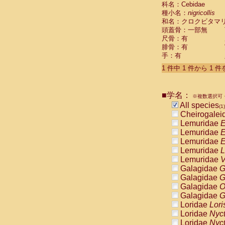
科名：Cebidae
Cebidae
Sa
種小名：
nigricollis
Cebidae
Sa
和名：クロクビタマ
Cebidae
Sag
頭蓋骨：一部無
Cebidae
Sa
尺骨：有
Cebidae
Sag
腓骨：有
Cebidae
Sa
手：有
Cebidae
Aot
Cebidae
Ceb
1 件中 1 件から 1 
Cebidae
Ceb
Cebidae
Ce
■学名：
Cebidae
Ceb
※複数選択可・
Cebidae
Ce
All species
(1)
Cebidae
Sai
Cheirogalei
Cebidae
Sai
Lemuridae
E
Atelidae
Alo
Lemuridae
E
Atelidae
Alo
Lemuridae
E
Atelidae
Alo
Lemuridae
L
Atelidae
Alo
Lemuridae
V
Atelidae
Ate
Galagidae
G
Atelidae
Ate
Galagidae
G
Atelidae
Ate
Galagidae
O
Atelidae
Ate
Galagidae
G
Atelidae
Lag
Loridae
Lori
Atelidae
Lag
Loridae
Nyc
Pitheciidae
Loridae
Nyc