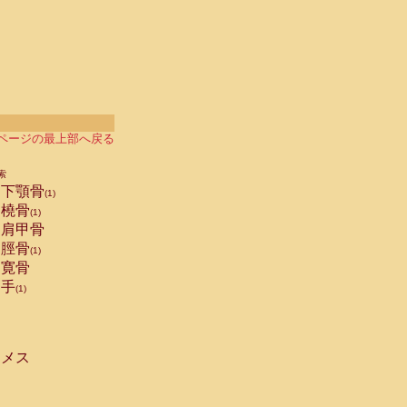
ページの最上部へ戻る
索
下顎骨
(1)
橈骨
(1)
肩甲骨
脛骨
(1)
寛骨
手
(1)
メス