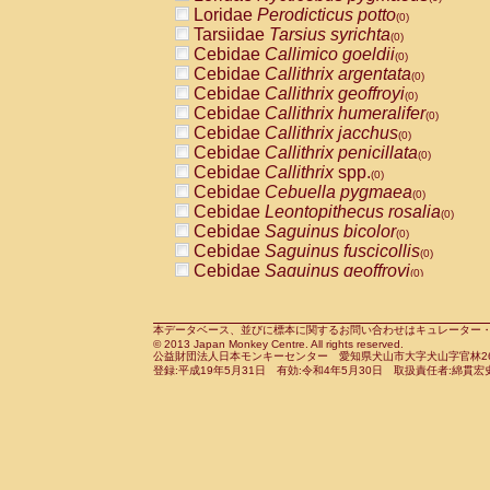
Pitheciidae
Callicebus cupreus
Loridae
Perodicticus potto
(0)
(0)
Pitheciidae
Callicebus donacophilus
Tarsiidae
Tarsius syrichta
(0
(0)
Pitheciidae
Callicebus moloch
Cebidae
Callimico goeldii
(0)
(0)
Pitheciidae
Callicebus torquatus
Cebidae
Callithrix argentata
(0)
(0)
Pitheciidae
Callicebus
spp.
Cebidae
Callithrix geoffroyi
(0)
(0)
Pitheciidae
Chiropotes satanas
Cebidae
Callithrix humeralifer
(0)
(0)
Pitheciidae
Pithecia monachus
Cebidae
Callithrix jacchus
(0)
(0)
Pitheciidae
Pithecia pithecia
Cebidae
Callithrix penicillata
(0)
(0)
Cercopithecidae
Cercocebus agilis
Cebidae
Callithrix
spp.
(0)
(0)
Cercopithecidae
Cercocebus galeritus
Cebidae
Cebuella pygmaea
(0)
Cercopithecidae
Cercocebus torquatu
Cebidae
Leontopithecus rosalia
(0)
Cercopithecidae
Cercocebus torquatus
Cebidae
Saguinus bicolor
(0)
Cercopithecidae
Cercocebus torquatu
Cebidae
Saguinus fuscicollis
(0)
Cercopithecidae
Cercocebus
hybrid
Cebidae
Saguinus geoffroyi
(0)
(0)
Cercopithecidae
Cercocebus
spp.
Cebidae
Saguinus imperator
(0)
(0)
Cercopithecidae
Lophocebus albigen
Cebidae
Saguinus labiatus
(0)
Cercopithecidae
Papio anubis
Cebidae
Saguinus leucopus
本データベース、並びに標本に関するお問い合わせはキュレーター・新宅勇太までお願い
(0)
(0)
© 2013 Japan Monkey Centre. All rights reserved.
Cercopithecidae
Papio cynocephalus
Cebidae
Saguinus midas
(
(0)
公益財団法人日本モンキーセンター 愛知県犬山市大字犬山字官林26番
Cercopithecidae
Papio hamadryas
Cebidae
Saguinus mystax
(0)
登録:平成19年5月31日 有効:令和4年5月30日 取扱責任者:綿貫宏
(0)
Cercopithecidae
Papio papio
Cebidae
Saguinus nigricollis
(0)
(1)
Cercopithecidae
Papio
spp.
Cebidae
Saguinus oedipus
(0)
(0)
Cercopithecidae
Mandrillus leucopha
Cebidae
Saguinus weddelli
(0)
Cercopithecidae
Mandrillus sphinx
Cebidae
Saguinus
spp.
(0)
(0)
Cercopithecidae
Theropithecus gelad
Cebidae
Aotus trivirgatus
(0)
Cercopithecidae
Macaca arctoides
Cebidae
Cebus albifrons
(0)
(0)