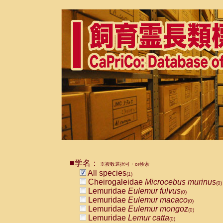
■学名：
※複数選択可・or検索
All species
(1)
Cheirogaleidae
Microcebus murinus
(0)
Lemuridae
Eulemur fulvus
(0)
Lemuridae
Eulemur macaco
(0)
Lemuridae
Eulemur mongoz
(0)
Lemuridae
Lemur catta
(0)