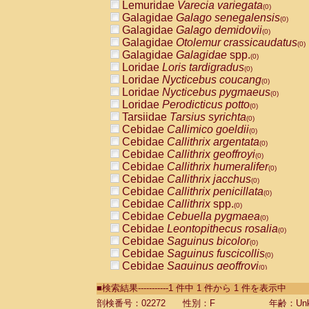
Lemuridae
Varecia variegata
(0)
Galagidae
Galago senegalensis
(0)
Galagidae
Galago demidovii
(0)
Galagidae
Otolemur crassicaudatus
(0)
Galagidae
Galagidae
spp.
(0)
Loridae
Loris tardigradus
(0)
Loridae
Nycticebus coucang
(0)
Loridae
Nycticebus pygmaeus
(0)
Loridae
Perodicticus potto
(0)
Tarsiidae
Tarsius syrichta
(0)
Cebidae
Callimico goeldii
(0)
Cebidae
Callithrix argentata
(0)
Cebidae
Callithrix geoffroyi
(0)
Cebidae
Callithrix humeralifer
(0)
Cebidae
Callithrix jacchus
(0)
Cebidae
Callithrix penicillata
(0)
Cebidae
Callithrix
spp.
(0)
Cebidae
Cebuella pygmaea
(0)
Cebidae
Leontopithecus rosalia
(0)
Cebidae
Saguinus bicolor
(0)
Cebidae
Saguinus fuscicollis
(0)
Cebidae
Saguinus geoffroyi
(0)
Cebidae
Saguinus imperator
(0)
■検索結果-----------1 件中 1 件から 1 件を表示中
Cebidae
Saguinus labiatus
(0)
Cebidae
Saguinus leucopus
剖検番号：02272
性別：F
年齢：Unk
(0)