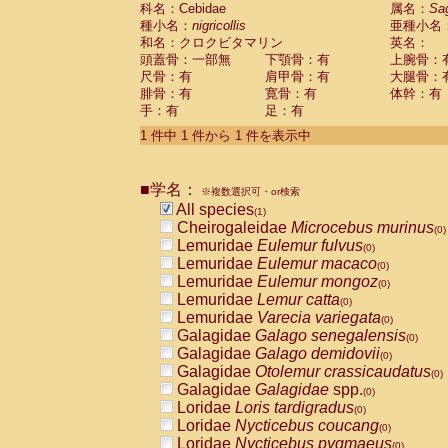
科名：Cebidae
Cebidae
Saguinus midas
属名：
Sa
(0)
種小名：
nigricollis
亜種小名
Cebidae
Saguinus mystax
(0)
和名：クロクビタマリン
英名：
Cebidae
Saguinus nigricollis
(1)
頭蓋骨：一部無
下顎骨：有
上腕骨：
Cebidae
Saguinus oedipus
(0)
尺骨：有
肩甲骨：有
大腿骨：
Cebidae
Saguinus weddelli
(0)
腓骨：有
寛骨：有
体幹：有
Cebidae
Saguinus
spp.
(0)
手：有
足：有
Cebidae
Aotus trivirgatus
(0)
Cebidae
Cebus albifrons
1 件中 1 件から 1 件を表示中
(0)
Cebidae
Cebus apella
(0)
Cebidae
Cebus capucinus
(0)
■学名：
Cebidae
Cebus nigrivittatus
※複数選択可・or検索
(0)
Cebidae
Cebus
spp.
All species
(0)
(1)
Cebidae
Saimiri boliviensis
Cheirogaleidae
Microcebus murinus
(0)
(0)
Cebidae
Saimiri sciureus
Lemuridae
Eulemur fulvus
(0)
(0)
Atelidae
Alouatta caraya
Lemuridae
Eulemur macaco
(0)
(0)
Atelidae
Alouatta fusca
Lemuridae
Eulemur mongoz
(0)
(0)
Atelidae
Alouatta seniculus
Lemuridae
Lemur catta
(0)
(0)
Atelidae
Alouatta
spp.
Lemuridae
Varecia variegata
(0)
(0)
Atelidae
Ateles belzebuth
Galagidae
Galago senegalensis
(0)
(0)
Atelidae
Ateles geoffroyi
Galagidae
Galago demidovii
(0)
(0)
Atelidae
Ateles paniscus
Galagidae
Otolemur crassicaudatus
(0)
(0)
Atelidae
Ateles
spp.
Galagidae
Galagidae
spp.
(0)
(0)
Atelidae
Lagothrix lagothricha
Loridae
Loris tardigradus
(0)
(0)
Atelidae
Lagothrix lagothricha cana
Loridae
Nycticebus coucang
(0)
(0)
Pitheciidae
Cacajao calvus rubicundu
Loridae
Nycticebus pygmaeus
(0)