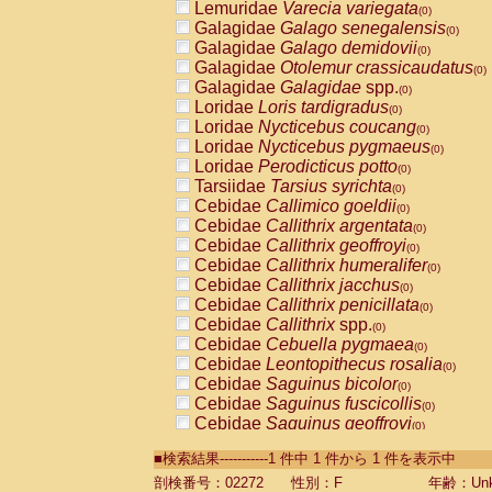
Lemuridae
Varecia variegata
(0)
Galagidae
Galago senegalensis
(0)
Galagidae
Galago demidovii
(0)
Galagidae
Otolemur crassicaudatus
(0)
Galagidae
Galagidae
spp.
(0)
Loridae
Loris tardigradus
(0)
Loridae
Nycticebus coucang
(0)
Loridae
Nycticebus pygmaeus
(0)
Loridae
Perodicticus potto
(0)
Tarsiidae
Tarsius syrichta
(0)
Cebidae
Callimico goeldii
(0)
Cebidae
Callithrix argentata
(0)
Cebidae
Callithrix geoffroyi
(0)
Cebidae
Callithrix humeralifer
(0)
Cebidae
Callithrix jacchus
(0)
Cebidae
Callithrix penicillata
(0)
Cebidae
Callithrix
spp.
(0)
Cebidae
Cebuella pygmaea
(0)
Cebidae
Leontopithecus rosalia
(0)
Cebidae
Saguinus bicolor
(0)
Cebidae
Saguinus fuscicollis
(0)
Cebidae
Saguinus geoffroyi
(0)
Cebidae
Saguinus imperator
(0)
■検索結果-----------1 件中 1 件から 1 件を表示中
Cebidae
Saguinus labiatus
(0)
Cebidae
Saguinus leucopus
剖検番号：02272
性別：F
年齢：Unk
(0)