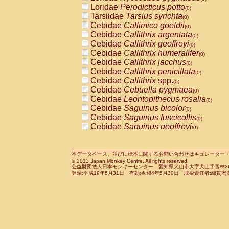
Pitheciidae
Callicebus cupreus
Loridae
Perodicticus potto
(0)
(0)
Pitheciidae
Callicebus donacophilus
Tarsiidae
Tarsius syrichta
(0
(0)
Pitheciidae
Callicebus moloch
Cebidae
Callimico goeldii
(0)
(0)
Pitheciidae
Callicebus torquatus
Cebidae
Callithrix argentata
(0)
(0)
Pitheciidae
Callicebus
spp.
Cebidae
Callithrix geoffroyi
(0)
(0)
Pitheciidae
Chiropotes satanas
Cebidae
Callithrix humeralifer
(0)
(0)
Pitheciidae
Pithecia monachus
Cebidae
Callithrix jacchus
(0)
(0)
Pitheciidae
Pithecia pithecia
Cebidae
Callithrix penicillata
(0)
(0)
Cercopithecidae
Cercocebus agilis
Cebidae
Callithrix
spp.
(0)
(0)
Cercopithecidae
Cercocebus galeritus
Cebidae
Cebuella pygmaea
(0)
Cercopithecidae
Cercocebus torquatu
Cebidae
Leontopithecus rosalia
(0)
Cercopithecidae
Cercocebus torquatus
Cebidae
Saguinus bicolor
(0)
Cercopithecidae
Cercocebus torquatu
Cebidae
Saguinus fuscicollis
(0)
Cercopithecidae
Cercocebus
hybrid
Cebidae
Saguinus geoffroyi
(0)
(0)
Cercopithecidae
Cercocebus
spp.
Cebidae
Saguinus imperator
(0)
(0)
Cercopithecidae
Lophocebus albigen
Cebidae
Saguinus labiatus
(0)
Cercopithecidae
Papio anubis
Cebidae
Saguinus leucopus
本データベース、並びに標本に関するお問い合わせはキュレーター・新宅勇太までお願い
(0)
(0)
© 2013 Japan Monkey Centre. All rights reserved.
Cercopithecidae
Papio cynocephalus
Cebidae
Saguinus midas
(
(0)
公益財団法人日本モンキーセンター 愛知県犬山市大字犬山字官林26番
Cercopithecidae
Papio hamadryas
Cebidae
Saguinus mystax
(0)
登録:平成19年5月31日 有効:令和4年5月30日 取扱責任者:綿貫宏
(0)
Cercopithecidae
Papio papio
Cebidae
Saguinus nigricollis
(0)
(1)
Cercopithecidae
Papio
spp.
Cebidae
Saguinus oedipus
(0)
(0)
Cercopithecidae
Mandrillus leucopha
Cebidae
Saguinus weddelli
(0)
Cercopithecidae
Mandrillus sphinx
Cebidae
Saguinus
spp.
(0)
(0)
Cercopithecidae
Theropithecus gelad
Cebidae
Aotus trivirgatus
(0)
Cercopithecidae
Macaca arctoides
Cebidae
Cebus albifrons
(0)
(0)