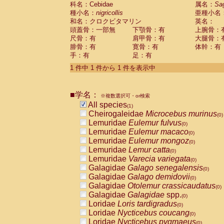
科名：Cebidae
Cebidae
Saguinus midas
属名：
Sa
(0)
種小名：
nigricollis
亜種小名
Cebidae
Saguinus mystax
(0)
和名：クロクビタマリン
英名：
Cebidae
Saguinus nigricollis
(1)
頭蓋骨：一部無
下顎骨：有
上腕骨：
Cebidae
Saguinus oedipus
(0)
尺骨：有
肩甲骨：有
大腿骨：
Cebidae
Saguinus weddelli
(0)
腓骨：有
寛骨：有
体幹：有
Cebidae
Saguinus
spp.
(0)
手：有
足：有
Cebidae
Aotus trivirgatus
(0)
Cebidae
Cebus albifrons
1 件中 1 件から 1 件を表示中
(0)
Cebidae
Cebus apella
(0)
Cebidae
Cebus capucinus
(0)
■学名：
Cebidae
Cebus nigrivittatus
※複数選択可・or検索
(0)
Cebidae
Cebus
spp.
All species
(0)
(1)
Cebidae
Saimiri boliviensis
Cheirogaleidae
Microcebus murinus
(0)
(0)
Cebidae
Saimiri sciureus
Lemuridae
Eulemur fulvus
(0)
(0)
Atelidae
Alouatta caraya
Lemuridae
Eulemur macaco
(0)
(0)
Atelidae
Alouatta fusca
Lemuridae
Eulemur mongoz
(0)
(0)
Atelidae
Alouatta seniculus
Lemuridae
Lemur catta
(0)
(0)
Atelidae
Alouatta
spp.
Lemuridae
Varecia variegata
(0)
(0)
Atelidae
Ateles belzebuth
Galagidae
Galago senegalensis
(0)
(0)
Atelidae
Ateles geoffroyi
Galagidae
Galago demidovii
(0)
(0)
Atelidae
Ateles paniscus
Galagidae
Otolemur crassicaudatus
(0)
(0)
Atelidae
Ateles
spp.
Galagidae
Galagidae
spp.
(0)
(0)
Atelidae
Lagothrix lagothricha
Loridae
Loris tardigradus
(0)
(0)
Atelidae
Lagothrix lagothricha cana
Loridae
Nycticebus coucang
(0)
(0)
Pitheciidae
Cacajao calvus rubicundu
Loridae
Nycticebus pygmaeus
(0)