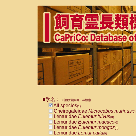
■学名：
※複数選択可・or検索
All species
(1)
Cheirogaleidae
Microcebus murinus
(0)
Lemuridae
Eulemur fulvus
(0)
Lemuridae
Eulemur macaco
(0)
Lemuridae
Eulemur mongoz
(0)
Lemuridae
Lemur catta
(0)