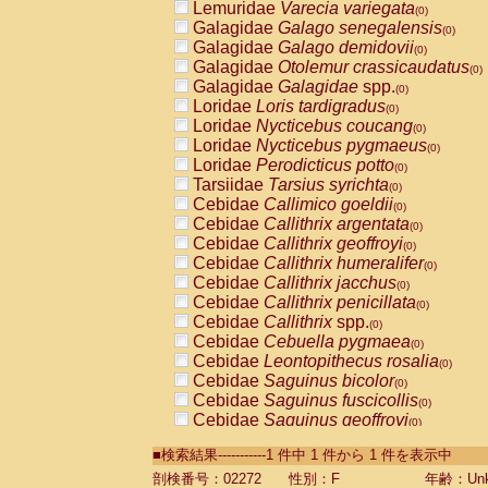
Lemuridae
Varecia variegata
(0)
Galagidae
Galago senegalensis
(0)
Galagidae
Galago demidovii
(0)
Galagidae
Otolemur crassicaudatus
(0)
Galagidae
Galagidae
spp.
(0)
Loridae
Loris tardigradus
(0)
Loridae
Nycticebus coucang
(0)
Loridae
Nycticebus pygmaeus
(0)
Loridae
Perodicticus potto
(0)
Tarsiidae
Tarsius syrichta
(0)
Cebidae
Callimico goeldii
(0)
Cebidae
Callithrix argentata
(0)
Cebidae
Callithrix geoffroyi
(0)
Cebidae
Callithrix humeralifer
(0)
Cebidae
Callithrix jacchus
(0)
Cebidae
Callithrix penicillata
(0)
Cebidae
Callithrix
spp.
(0)
Cebidae
Cebuella pygmaea
(0)
Cebidae
Leontopithecus rosalia
(0)
Cebidae
Saguinus bicolor
(0)
Cebidae
Saguinus fuscicollis
(0)
Cebidae
Saguinus geoffroyi
(0)
Cebidae
Saguinus imperator
(0)
■検索結果-----------1 件中 1 件から 1 件を表示中
Cebidae
Saguinus labiatus
(0)
Cebidae
Saguinus leucopus
剖検番号：02272
性別：F
年齢：Unk
(0)