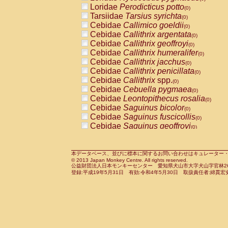
Pitheciidae
Callicebus cupreus
Loridae
Perodicticus potto
(0)
(0)
Pitheciidae
Callicebus donacophilus
Tarsiidae
Tarsius syrichta
(0
(0)
Pitheciidae
Callicebus moloch
Cebidae
Callimico goeldii
(0)
(0)
Pitheciidae
Callicebus torquatus
Cebidae
Callithrix argentata
(0)
(0)
Pitheciidae
Callicebus
spp.
Cebidae
Callithrix geoffroyi
(0)
(0)
Pitheciidae
Chiropotes satanas
Cebidae
Callithrix humeralifer
(0)
(0)
Pitheciidae
Pithecia monachus
Cebidae
Callithrix jacchus
(0)
(0)
Pitheciidae
Pithecia pithecia
Cebidae
Callithrix penicillata
(0)
(0)
Cercopithecidae
Cercocebus agilis
Cebidae
Callithrix
spp.
(0)
(0)
Cercopithecidae
Cercocebus galeritus
Cebidae
Cebuella pygmaea
(0)
Cercopithecidae
Cercocebus torquatu
Cebidae
Leontopithecus rosalia
(0)
Cercopithecidae
Cercocebus torquatus
Cebidae
Saguinus bicolor
(0)
Cercopithecidae
Cercocebus torquatu
Cebidae
Saguinus fuscicollis
(0)
Cercopithecidae
Cercocebus
hybrid
Cebidae
Saguinus geoffroyi
(0)
(0)
Cercopithecidae
Cercocebus
spp.
Cebidae
Saguinus imperator
(0)
(0)
Cercopithecidae
Lophocebus albigen
Cebidae
Saguinus labiatus
(0)
Cercopithecidae
Papio anubis
Cebidae
Saguinus leucopus
本データベース、並びに標本に関するお問い合わせはキュレーター・新宅勇太までお願い
(0)
(0)
© 2013 Japan Monkey Centre. All rights reserved.
Cercopithecidae
Papio cynocephalus
Cebidae
Saguinus midas
(
(0)
公益財団法人日本モンキーセンター 愛知県犬山市大字犬山字官林26番
Cercopithecidae
Papio hamadryas
Cebidae
Saguinus mystax
(0)
登録:平成19年5月31日 有効:令和4年5月30日 取扱責任者:綿貫宏
(0)
Cercopithecidae
Papio papio
Cebidae
Saguinus nigricollis
(0)
(1)
Cercopithecidae
Papio
spp.
Cebidae
Saguinus oedipus
(0)
(0)
Cercopithecidae
Mandrillus leucopha
Cebidae
Saguinus weddelli
(0)
Cercopithecidae
Mandrillus sphinx
Cebidae
Saguinus
spp.
(0)
(0)
Cercopithecidae
Theropithecus gelad
Cebidae
Aotus trivirgatus
(0)
Cercopithecidae
Macaca arctoides
Cebidae
Cebus albifrons
(0)
(0)