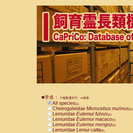
■学名：
※複数選択可・or検索
All species
(1)
Cheirogaleidae
Microcebus murinus
(0)
Lemuridae
Eulemur fulvus
(0)
Lemuridae
Eulemur macaco
(0)
Lemuridae
Eulemur mongoz
(0)
Lemuridae
Lemur catta
(0)