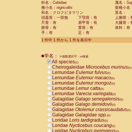
科名：Cebidae
Cebidae
Saguinus midas
属名：
Sa
(0)
種小名：
nigricollis
亜種小名
Cebidae
Saguinus mystax
(0)
和名：クロクビタマリン
英名：
Cebidae
Saguinus nigricollis
(1)
頭蓋骨：一部無
下顎骨：有
上腕骨：
Cebidae
Saguinus oedipus
(0)
尺骨：有
肩甲骨：有
大腿骨：
Cebidae
Saguinus weddelli
(0)
腓骨：有
寛骨：有
体幹：有
Cebidae
Saguinus
spp.
(0)
手：有
足：有
Cebidae
Aotus trivirgatus
(0)
Cebidae
Cebus albifrons
1 件中 1 件から 1 件を表示中
(0)
Cebidae
Cebus apella
(0)
Cebidae
Cebus capucinus
(0)
■学名：
Cebidae
Cebus nigrivittatus
※複数選択可・or検索
(0)
Cebidae
Cebus
spp.
All species
(0)
(1)
Cebidae
Saimiri boliviensis
Cheirogaleidae
Microcebus murinus
(0)
(0)
Cebidae
Saimiri sciureus
Lemuridae
Eulemur fulvus
(0)
(0)
Atelidae
Alouatta caraya
Lemuridae
Eulemur macaco
(0)
(0)
Atelidae
Alouatta fusca
Lemuridae
Eulemur mongoz
(0)
(0)
Atelidae
Alouatta seniculus
Lemuridae
Lemur catta
(0)
(0)
Atelidae
Alouatta
spp.
Lemuridae
Varecia variegata
(0)
(0)
Atelidae
Ateles belzebuth
Galagidae
Galago senegalensis
(0)
(0)
Atelidae
Ateles geoffroyi
Galagidae
Galago demidovii
(0)
(0)
Atelidae
Ateles paniscus
Galagidae
Otolemur crassicaudatus
(0)
(0)
Atelidae
Ateles
spp.
Galagidae
Galagidae
spp.
(0)
(0)
Atelidae
Lagothrix lagothricha
Loridae
Loris tardigradus
(0)
(0)
Atelidae
Lagothrix lagothricha cana
Loridae
Nycticebus coucang
(0)
(0)
Pitheciidae
Cacajao calvus rubicundu
Loridae
Nycticebus pygmaeus
(0)