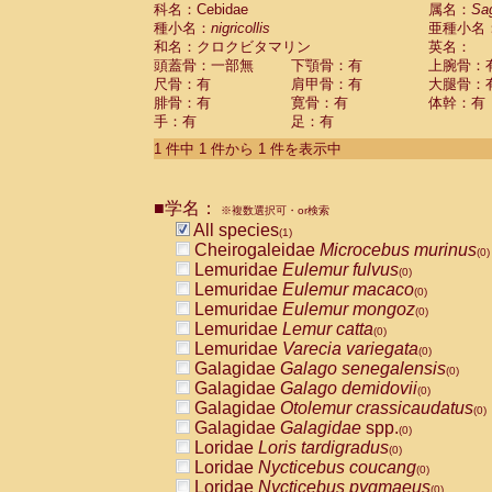
科名：Cebidae
Cebidae
Saguinus midas
属名：
Sa
(0)
種小名：
nigricollis
亜種小名
Cebidae
Saguinus mystax
(0)
和名：クロクビタマリン
英名：
Cebidae
Saguinus nigricollis
(1)
頭蓋骨：一部無
下顎骨：有
上腕骨：
Cebidae
Saguinus oedipus
(0)
尺骨：有
肩甲骨：有
大腿骨：
Cebidae
Saguinus weddelli
(0)
腓骨：有
寛骨：有
体幹：有
Cebidae
Saguinus
spp.
(0)
手：有
足：有
Cebidae
Aotus trivirgatus
(0)
Cebidae
Cebus albifrons
1 件中 1 件から 1 件を表示中
(0)
Cebidae
Cebus apella
(0)
Cebidae
Cebus capucinus
(0)
■学名：
Cebidae
Cebus nigrivittatus
※複数選択可・or検索
(0)
Cebidae
Cebus
spp.
All species
(0)
(1)
Cebidae
Saimiri boliviensis
Cheirogaleidae
Microcebus murinus
(0)
(0)
Cebidae
Saimiri sciureus
Lemuridae
Eulemur fulvus
(0)
(0)
Atelidae
Alouatta caraya
Lemuridae
Eulemur macaco
(0)
(0)
Atelidae
Alouatta fusca
Lemuridae
Eulemur mongoz
(0)
(0)
Atelidae
Alouatta seniculus
Lemuridae
Lemur catta
(0)
(0)
Atelidae
Alouatta
spp.
Lemuridae
Varecia variegata
(0)
(0)
Atelidae
Ateles belzebuth
Galagidae
Galago senegalensis
(0)
(0)
Atelidae
Ateles geoffroyi
Galagidae
Galago demidovii
(0)
(0)
Atelidae
Ateles paniscus
Galagidae
Otolemur crassicaudatus
(0)
(0)
Atelidae
Ateles
spp.
Galagidae
Galagidae
spp.
(0)
(0)
Atelidae
Lagothrix lagothricha
Loridae
Loris tardigradus
(0)
(0)
Atelidae
Lagothrix lagothricha cana
Loridae
Nycticebus coucang
(0)
(0)
Pitheciidae
Cacajao calvus rubicundu
Loridae
Nycticebus pygmaeus
(0)