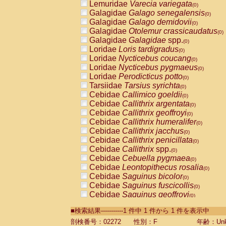
Lemuridae
Varecia variegata
(0)
Galagidae
Galago senegalensis
(0)
Galagidae
Galago demidovii
(0)
Galagidae
Otolemur crassicaudatus
(0)
Galagidae
Galagidae
spp.
(0)
Loridae
Loris tardigradus
(0)
Loridae
Nycticebus coucang
(0)
Loridae
Nycticebus pygmaeus
(0)
Loridae
Perodicticus potto
(0)
Tarsiidae
Tarsius syrichta
(0)
Cebidae
Callimico goeldii
(0)
Cebidae
Callithrix argentata
(0)
Cebidae
Callithrix geoffroyi
(0)
Cebidae
Callithrix humeralifer
(0)
Cebidae
Callithrix jacchus
(0)
Cebidae
Callithrix penicillata
(0)
Cebidae
Callithrix
spp.
(0)
Cebidae
Cebuella pygmaea
(0)
Cebidae
Leontopithecus rosalia
(0)
Cebidae
Saguinus bicolor
(0)
Cebidae
Saguinus fuscicollis
(0)
Cebidae
Saguinus geoffroyi
(0)
Cebidae
Saguinus imperator
(0)
■検索結果-----------1 件中 1 件から 1 件を表示中
Cebidae
Saguinus labiatus
(0)
Cebidae
Saguinus leucopus
剖検番号：02272
性別：F
年齢：Unk
(0)