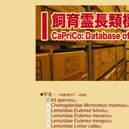
■学名：
※複数選択可・or検索
All species
(1)
Cheirogaleidae
Microcebus murinus
(0)
Lemuridae
Eulemur fulvus
(0)
Lemuridae
Eulemur macaco
(0)
Lemuridae
Eulemur mongoz
(0)
Lemuridae
Lemur catta
(0)