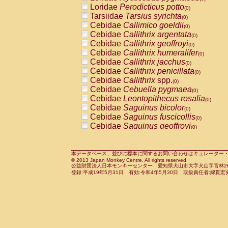
Pitheciidae
Callicebus cupreus
Loridae
Perodicticus potto
(0)
(0)
Pitheciidae
Callicebus donacophilus
Tarsiidae
Tarsius syrichta
(0
(0)
Pitheciidae
Callicebus moloch
Cebidae
Callimico goeldii
(0)
(0)
Pitheciidae
Callicebus torquatus
Cebidae
Callithrix argentata
(0)
(0)
Pitheciidae
Callicebus
spp.
Cebidae
Callithrix geoffroyi
(0)
(0)
Pitheciidae
Chiropotes satanas
Cebidae
Callithrix humeralifer
(0)
(0)
Pitheciidae
Pithecia monachus
Cebidae
Callithrix jacchus
(0)
(0)
Pitheciidae
Pithecia pithecia
Cebidae
Callithrix penicillata
(0)
(0)
Cercopithecidae
Cercocebus agilis
Cebidae
Callithrix
spp.
(0)
(0)
Cercopithecidae
Cercocebus galeritus
Cebidae
Cebuella pygmaea
(0)
Cercopithecidae
Cercocebus torquatu
Cebidae
Leontopithecus rosalia
(0)
Cercopithecidae
Cercocebus torquatus
Cebidae
Saguinus bicolor
(0)
Cercopithecidae
Cercocebus torquatu
Cebidae
Saguinus fuscicollis
(0)
Cercopithecidae
Cercocebus
hybrid
Cebidae
Saguinus geoffroyi
(0)
(0)
Cercopithecidae
Cercocebus
spp.
Cebidae
Saguinus imperator
(0)
(0)
Cercopithecidae
Lophocebus albigen
Cebidae
Saguinus labiatus
(0)
Cercopithecidae
Papio anubis
Cebidae
Saguinus leucopus
本データベース、並びに標本に関するお問い合わせはキュレーター・新宅勇太までお願い
(0)
(0)
© 2013 Japan Monkey Centre. All rights reserved.
Cercopithecidae
Papio cynocephalus
Cebidae
Saguinus midas
(
(0)
公益財団法人日本モンキーセンター 愛知県犬山市大字犬山字官林26番
Cercopithecidae
Papio hamadryas
Cebidae
Saguinus mystax
(0)
登録:平成19年5月31日 有効:令和4年5月30日 取扱責任者:綿貫宏
(0)
Cercopithecidae
Papio papio
Cebidae
Saguinus nigricollis
(0)
(1)
Cercopithecidae
Papio
spp.
Cebidae
Saguinus oedipus
(0)
(0)
Cercopithecidae
Mandrillus leucopha
Cebidae
Saguinus weddelli
(0)
Cercopithecidae
Mandrillus sphinx
Cebidae
Saguinus
spp.
(0)
(0)
Cercopithecidae
Theropithecus gelad
Cebidae
Aotus trivirgatus
(0)
Cercopithecidae
Macaca arctoides
Cebidae
Cebus albifrons
(0)
(0)