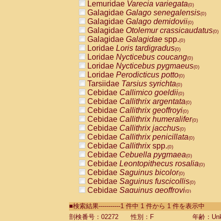
Lemuridae
Varecia variegata
(0)
Galagidae
Galago senegalensis
(0)
Galagidae
Galago demidovii
(0)
Galagidae
Otolemur crassicaudatus
(0)
Galagidae
Galagidae
spp.
(0)
Loridae
Loris tardigradus
(0)
Loridae
Nycticebus coucang
(0)
Loridae
Nycticebus pygmaeus
(0)
Loridae
Perodicticus potto
(0)
Tarsiidae
Tarsius syrichta
(0)
Cebidae
Callimico goeldii
(0)
Cebidae
Callithrix argentata
(0)
Cebidae
Callithrix geoffroyi
(0)
Cebidae
Callithrix humeralifer
(0)
Cebidae
Callithrix jacchus
(0)
Cebidae
Callithrix penicillata
(0)
Cebidae
Callithrix
spp.
(0)
Cebidae
Cebuella pygmaea
(0)
Cebidae
Leontopithecus rosalia
(0)
Cebidae
Saguinus bicolor
(0)
Cebidae
Saguinus fuscicollis
(0)
Cebidae
Saguinus geoffroyi
(0)
Cebidae
Saguinus imperator
(0)
■検索結果-----------1 件中 1 件から 1 件を表示中
Cebidae
Saguinus labiatus
(0)
Cebidae
Saguinus leucopus
剖検番号：02272
性別：F
年齢：Unk
(0)