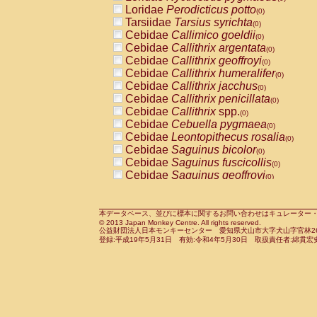
Pitheciidae
Callicebus cupreus
Loridae
Perodicticus potto
(0)
(0)
Pitheciidae
Callicebus donacophilus
Tarsiidae
Tarsius syrichta
(0
(0)
Pitheciidae
Callicebus moloch
Cebidae
Callimico goeldii
(0)
(0)
Pitheciidae
Callicebus torquatus
Cebidae
Callithrix argentata
(0)
(0)
Pitheciidae
Callicebus
spp.
Cebidae
Callithrix geoffroyi
(0)
(0)
Pitheciidae
Chiropotes satanas
Cebidae
Callithrix humeralifer
(0)
(0)
Pitheciidae
Pithecia monachus
Cebidae
Callithrix jacchus
(0)
(0)
Pitheciidae
Pithecia pithecia
Cebidae
Callithrix penicillata
(0)
(0)
Cercopithecidae
Cercocebus agilis
Cebidae
Callithrix
spp.
(0)
(0)
Cercopithecidae
Cercocebus galeritus
Cebidae
Cebuella pygmaea
(0)
Cercopithecidae
Cercocebus torquatu
Cebidae
Leontopithecus rosalia
(0)
Cercopithecidae
Cercocebus torquatus
Cebidae
Saguinus bicolor
(0)
Cercopithecidae
Cercocebus torquatu
Cebidae
Saguinus fuscicollis
(0)
Cercopithecidae
Cercocebus
hybrid
Cebidae
Saguinus geoffroyi
(0)
(0)
Cercopithecidae
Cercocebus
spp.
Cebidae
Saguinus imperator
(0)
(0)
Cercopithecidae
Lophocebus albigen
Cebidae
Saguinus labiatus
(0)
Cercopithecidae
Papio anubis
Cebidae
Saguinus leucopus
本データベース、並びに標本に関するお問い合わせはキュレーター・新宅勇太までお願い
(0)
(0)
© 2013 Japan Monkey Centre. All rights reserved.
Cercopithecidae
Papio cynocephalus
Cebidae
Saguinus midas
(
(0)
公益財団法人日本モンキーセンター 愛知県犬山市大字犬山字官林26番
Cercopithecidae
Papio hamadryas
Cebidae
Saguinus mystax
(0)
登録:平成19年5月31日 有効:令和4年5月30日 取扱責任者:綿貫宏
(0)
Cercopithecidae
Papio papio
Cebidae
Saguinus nigricollis
(0)
(1)
Cercopithecidae
Papio
spp.
Cebidae
Saguinus oedipus
(0)
(0)
Cercopithecidae
Mandrillus leucopha
Cebidae
Saguinus weddelli
(0)
Cercopithecidae
Mandrillus sphinx
Cebidae
Saguinus
spp.
(0)
(0)
Cercopithecidae
Theropithecus gelad
Cebidae
Aotus trivirgatus
(0)
Cercopithecidae
Macaca arctoides
Cebidae
Cebus albifrons
(0)
(0)