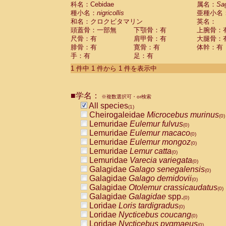
科名：Cebidae
Cebidae
Saguinus midas
属名：
Sa
(0)
種小名：
nigricollis
亜種小名
Cebidae
Saguinus mystax
(0)
和名：クロクビタマリン
英名：
Cebidae
Saguinus nigricollis
(1)
頭蓋骨：一部無
下顎骨：有
上腕骨：
Cebidae
Saguinus oedipus
(0)
尺骨：有
肩甲骨：有
大腿骨：
Cebidae
Saguinus weddelli
(0)
腓骨：有
寛骨：有
体幹：有
Cebidae
Saguinus
spp.
(0)
手：有
足：有
Cebidae
Aotus trivirgatus
(0)
Cebidae
Cebus albifrons
1 件中 1 件から 1 件を表示中
(0)
Cebidae
Cebus apella
(0)
Cebidae
Cebus capucinus
(0)
■学名：
Cebidae
Cebus nigrivittatus
※複数選択可・or検索
(0)
Cebidae
Cebus
spp.
All species
(0)
(1)
Cebidae
Saimiri boliviensis
Cheirogaleidae
Microcebus murinus
(0)
(0)
Cebidae
Saimiri sciureus
Lemuridae
Eulemur fulvus
(0)
(0)
Atelidae
Alouatta caraya
Lemuridae
Eulemur macaco
(0)
(0)
Atelidae
Alouatta fusca
Lemuridae
Eulemur mongoz
(0)
(0)
Atelidae
Alouatta seniculus
Lemuridae
Lemur catta
(0)
(0)
Atelidae
Alouatta
spp.
Lemuridae
Varecia variegata
(0)
(0)
Atelidae
Ateles belzebuth
Galagidae
Galago senegalensis
(0)
(0)
Atelidae
Ateles geoffroyi
Galagidae
Galago demidovii
(0)
(0)
Atelidae
Ateles paniscus
Galagidae
Otolemur crassicaudatus
(0)
(0)
Atelidae
Ateles
spp.
Galagidae
Galagidae
spp.
(0)
(0)
Atelidae
Lagothrix lagothricha
Loridae
Loris tardigradus
(0)
(0)
Atelidae
Lagothrix lagothricha cana
Loridae
Nycticebus coucang
(0)
(0)
Pitheciidae
Cacajao calvus rubicundu
Loridae
Nycticebus pygmaeus
(0)