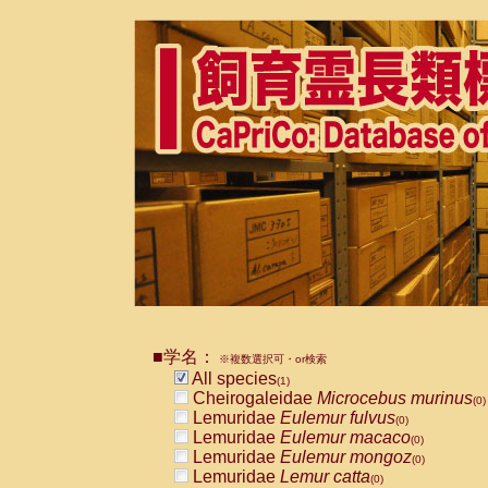
■学名：
※複数選択可・or検索
All species
(1)
Cheirogaleidae
Microcebus murinus
(0)
Lemuridae
Eulemur fulvus
(0)
Lemuridae
Eulemur macaco
(0)
Lemuridae
Eulemur mongoz
(0)
Lemuridae
Lemur catta
(0)