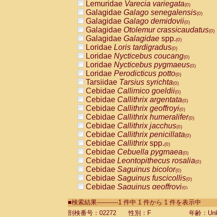
Lemuridae
Varecia variegata
(0)
Galagidae
Galago senegalensis
(0)
Galagidae
Galago demidovii
(0)
Galagidae
Otolemur crassicaudatus
(0)
Galagidae
Galagidae
spp.
(0)
Loridae
Loris tardigradus
(0)
Loridae
Nycticebus coucang
(0)
Loridae
Nycticebus pygmaeus
(0)
Loridae
Perodicticus potto
(0)
Tarsiidae
Tarsius syrichta
(0)
Cebidae
Callimico goeldii
(0)
Cebidae
Callithrix argentata
(0)
Cebidae
Callithrix geoffroyi
(0)
Cebidae
Callithrix humeralifer
(0)
Cebidae
Callithrix jacchus
(0)
Cebidae
Callithrix penicillata
(0)
Cebidae
Callithrix
spp.
(0)
Cebidae
Cebuella pygmaea
(0)
Cebidae
Leontopithecus rosalia
(0)
Cebidae
Saguinus bicolor
(0)
Cebidae
Saguinus fuscicollis
(0)
Cebidae
Saguinus geoffroyi
(0)
Cebidae
Saguinus imperator
(0)
■検索結果-----------1 件中 1 件から 1 件を表示中
Cebidae
Saguinus labiatus
(0)
Cebidae
Saguinus leucopus
剖検番号：02272
性別：F
年齢：Unk
(0)