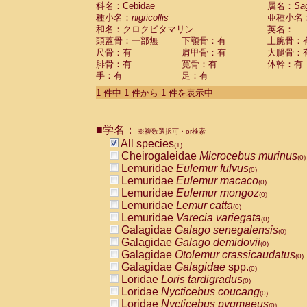
科名：Cebidae
Cebidae
Saguinus midas
属名：
Sa
(0)
種小名：
nigricollis
亜種小名
Cebidae
Saguinus mystax
(0)
和名：クロクビタマリン
英名：
Cebidae
Saguinus nigricollis
(1)
頭蓋骨：一部無
下顎骨：有
上腕骨：
Cebidae
Saguinus oedipus
(0)
尺骨：有
肩甲骨：有
大腿骨：
Cebidae
Saguinus weddelli
(0)
腓骨：有
寛骨：有
体幹：有
Cebidae
Saguinus
spp.
(0)
手：有
足：有
Cebidae
Aotus trivirgatus
(0)
Cebidae
Cebus albifrons
1 件中 1 件から 1 件を表示中
(0)
Cebidae
Cebus apella
(0)
Cebidae
Cebus capucinus
(0)
■学名：
Cebidae
Cebus nigrivittatus
※複数選択可・or検索
(0)
Cebidae
Cebus
spp.
All species
(0)
(1)
Cebidae
Saimiri boliviensis
Cheirogaleidae
Microcebus murinus
(0)
(0)
Cebidae
Saimiri sciureus
Lemuridae
Eulemur fulvus
(0)
(0)
Atelidae
Alouatta caraya
Lemuridae
Eulemur macaco
(0)
(0)
Atelidae
Alouatta fusca
Lemuridae
Eulemur mongoz
(0)
(0)
Atelidae
Alouatta seniculus
Lemuridae
Lemur catta
(0)
(0)
Atelidae
Alouatta
spp.
Lemuridae
Varecia variegata
(0)
(0)
Atelidae
Ateles belzebuth
Galagidae
Galago senegalensis
(0)
(0)
Atelidae
Ateles geoffroyi
Galagidae
Galago demidovii
(0)
(0)
Atelidae
Ateles paniscus
Galagidae
Otolemur crassicaudatus
(0)
(0)
Atelidae
Ateles
spp.
Galagidae
Galagidae
spp.
(0)
(0)
Atelidae
Lagothrix lagothricha
Loridae
Loris tardigradus
(0)
(0)
Atelidae
Lagothrix lagothricha cana
Loridae
Nycticebus coucang
(0)
(0)
Pitheciidae
Cacajao calvus rubicundu
Loridae
Nycticebus pygmaeus
(0)