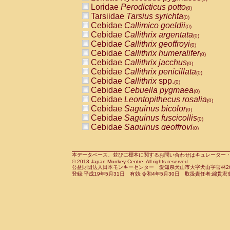
Pitheciidae
Callicebus cupreus
Loridae
Perodicticus potto
(0)
(0)
Pitheciidae
Callicebus donacophilus
Tarsiidae
Tarsius syrichta
(0
(0)
Pitheciidae
Callicebus moloch
Cebidae
Callimico goeldii
(0)
(0)
Pitheciidae
Callicebus torquatus
Cebidae
Callithrix argentata
(0)
(0)
Pitheciidae
Callicebus
spp.
Cebidae
Callithrix geoffroyi
(0)
(0)
Pitheciidae
Chiropotes satanas
Cebidae
Callithrix humeralifer
(0)
(0)
Pitheciidae
Pithecia monachus
Cebidae
Callithrix jacchus
(0)
(0)
Pitheciidae
Pithecia pithecia
Cebidae
Callithrix penicillata
(0)
(0)
Cercopithecidae
Cercocebus agilis
Cebidae
Callithrix
spp.
(0)
(0)
Cercopithecidae
Cercocebus galeritus
Cebidae
Cebuella pygmaea
(0)
Cercopithecidae
Cercocebus torquatu
Cebidae
Leontopithecus rosalia
(0)
Cercopithecidae
Cercocebus torquatus
Cebidae
Saguinus bicolor
(0)
Cercopithecidae
Cercocebus torquatu
Cebidae
Saguinus fuscicollis
(0)
Cercopithecidae
Cercocebus
hybrid
Cebidae
Saguinus geoffroyi
(0)
(0)
Cercopithecidae
Cercocebus
spp.
Cebidae
Saguinus imperator
(0)
(0)
Cercopithecidae
Lophocebus albigen
Cebidae
Saguinus labiatus
(0)
Cercopithecidae
Papio anubis
Cebidae
Saguinus leucopus
本データベース、並びに標本に関するお問い合わせはキュレーター・新宅勇太までお願い
(0)
(0)
© 2013 Japan Monkey Centre. All rights reserved.
Cercopithecidae
Papio cynocephalus
Cebidae
Saguinus midas
(
(0)
公益財団法人日本モンキーセンター 愛知県犬山市大字犬山字官林26番
Cercopithecidae
Papio hamadryas
Cebidae
Saguinus mystax
(0)
登録:平成19年5月31日 有効:令和4年5月30日 取扱責任者:綿貫宏
(0)
Cercopithecidae
Papio papio
Cebidae
Saguinus nigricollis
(0)
(1)
Cercopithecidae
Papio
spp.
Cebidae
Saguinus oedipus
(0)
(0)
Cercopithecidae
Mandrillus leucopha
Cebidae
Saguinus weddelli
(0)
Cercopithecidae
Mandrillus sphinx
Cebidae
Saguinus
spp.
(0)
(0)
Cercopithecidae
Theropithecus gelad
Cebidae
Aotus trivirgatus
(0)
Cercopithecidae
Macaca arctoides
Cebidae
Cebus albifrons
(0)
(0)