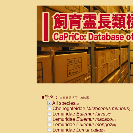
■学名：
※複数選択可・or検索
All species
(1)
Cheirogaleidae
Microcebus murinus
(0)
Lemuridae
Eulemur fulvus
(0)
Lemuridae
Eulemur macaco
(0)
Lemuridae
Eulemur mongoz
(0)
Lemuridae
Lemur catta
(0)