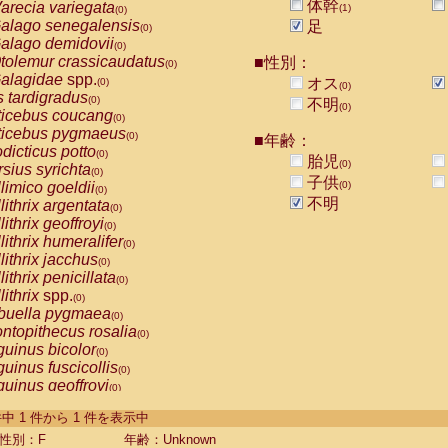
体幹
arecia variegata
(1)
(0)
alago senegalensis
足
(0)
alago demidovii
(0)
tolemur crassicaudatus
■性別：
(0)
alagidae
spp.
オス
(0)
(0)
s tardigradus
(0)
不明
(0)
ticebus coucang
(0)
ticebus pygmaeus
(0)
■年齢：
dicticus potto
(0)
胎児
(0)
rsius syrichta
(0)
子供
limico goeldii
(0)
(0)
不明
lithrix argentata
(0)
lithrix geoffroyi
(0)
lithrix humeralifer
(0)
lithrix jacchus
(0)
lithrix penicillata
(0)
lithrix
spp.
(0)
buella pygmaea
(0)
ntopithecus rosalia
(0)
uinus bicolor
(0)
uinus fuscicollis
(0)
uinus geoffroyi
(0)
uinus imperator
(0)
-1 件中 1 件から 1 件を表示中
uinus labiatus
(0)
guinus leucopus
性別：F
年齢：Unknown
(0)