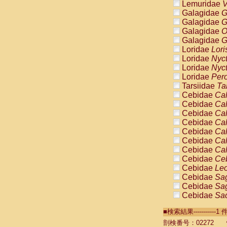
Lemuridae
V
Galagidae
G
Galagidae
G
Galagidae
O
Galagidae
G
Loridae
Lori
Loridae
Nyc
Loridae
Nyc
Loridae
Pero
Tarsiidae
Ta
Cebidae
Cal
Cebidae
Cal
Cebidae
Cal
Cebidae
Cal
Cebidae
Cal
Cebidae
Cal
Cebidae
Cal
Cebidae
Ce
Cebidae
Leo
Cebidae
Sag
Cebidae
Sag
Cebidae
Sag
Cebidae
Sag
■検索結果----------
Cebidae
Sag
Cebidae
Sa
剖検番号：02272