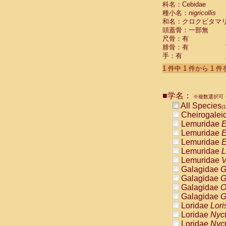
科名：Cebidae
Cebidae
Sa
種小名：
nigricollis
Cebidae
Sa
和名：クロクビタマ
Cebidae
Sag
頭蓋骨：一部無
Cebidae
Sa
尺骨：有
Cebidae
Sag
腓骨：有
Cebidae
Sa
手：有
Cebidae
Aot
Cebidae
Ceb
1 件中 1 件から 1 
Cebidae
Ceb
Cebidae
Ce
■学名：
Cebidae
Ceb
※複数選択可・
Cebidae
Ce
All Species
(1
Cebidae
Sai
Cheirogalei
Cebidae
Sai
Lemuridae
E
Atelidae
Alo
Lemuridae
E
Atelidae
Alo
Lemuridae
E
Atelidae
Alo
Lemuridae
L
Atelidae
Alo
Lemuridae
V
Atelidae
Ate
Galagidae
G
Atelidae
Ate
Galagidae
G
Atelidae
Ate
Galagidae
O
Atelidae
Ate
Galagidae
G
Atelidae
Lag
Loridae
Lori
Atelidae
Lag
Loridae
Nyc
Pitheciidae
Loridae
Nyc