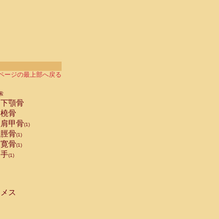
ページの最上部へ戻る
索
下顎骨
橈骨
肩甲骨
(1)
脛骨
(1)
寛骨
(1)
手
(1)
メス