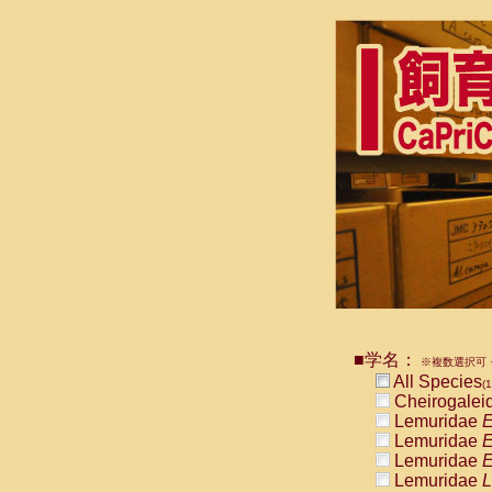
■学名：
※複数選択可・
All Species
(1
Cheirogalei
Lemuridae
E
Lemuridae
E
Lemuridae
E
Lemuridae
L