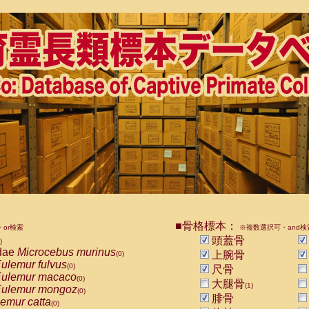
■骨格標本：
or検索
※複数選択可・and検
頭蓋骨
)
dae
Microcebus murinus
上腕骨
(0)
ulemur fulvus
(0)
尺骨
ulemur macaco
(0)
大腿骨
(1)
ulemur mongoz
(0)
腓骨
emur catta
(0)