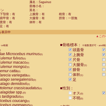
guinus midas
属名：
Saguinus
(0)
亜種小名：
guinus mystax
(0)
リン
英名：
uinus nigricollis
(1)
下顎骨：有
上腕骨：有
橈骨：有
guinus oedipus
(0)
肩甲骨：有
大腿骨：有
脛骨：一部無
uinus weddelli
(0)
寛骨：有
体幹：有
guinus
spp.
(0)
足：有
us trivirgatus
(0)
us albifrons
件を表示中
(0)
us apella
▲この
(0)
bus capucinus
(0)
us nigrivittatus
■骨格標本：
or検索
(0)
※複数選択可・and検
bus
spp.
頭蓋骨
(0)
)
miri boliviensis
dae
Microcebus murinus
(0)
上腕骨
(0)
miri sciureus
ulemur fulvus
(0)
(0)
尺骨
uatta caraya
ulemur macaco
(0)
(0)
大腿骨
(1)
uatta fusca
ulemur mongoz
(0)
(0)
腓骨
uatta seniculus
emur catta
(0)
(0)
uatta
spp.
体幹
arecia variegata
(0)
(1)
(0)
les belzebuth
alago senegalensis
足
(0)
(0)
les geoffroyi
alago demidovii
(0)
(0)
les paniscus
tolemur crassicaudatus
■性別：
(0)
(0)
les
spp.
alagidae
spp.
(0)
オス
(0)
(0)
othrix lagothricha
s tardigradus
(0)
(0)
不明
(0)
othrix lagothricha cana
ticebus coucang
(0)
(0)
Cacajao calvus rubicundus
ticebus pygmaeus
(0)
(0)