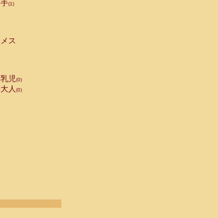
手
(1)
メス
乳児
(0)
大人
(0)