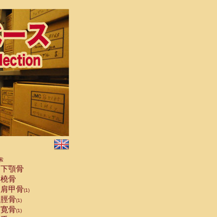
索
下顎骨
橈骨
肩甲骨
(1)
脛骨
(1)
寛骨
(1)