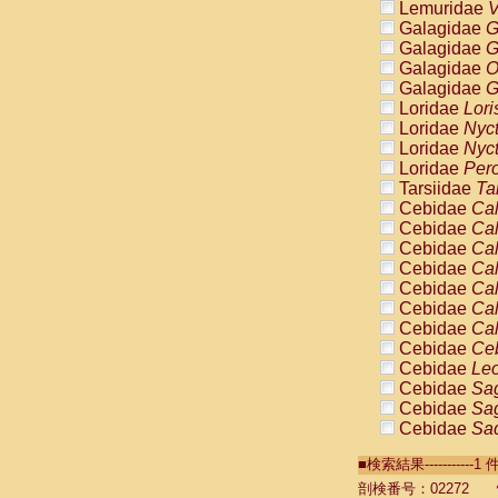
Lemuridae
V
Galagidae
G
Galagidae
G
Galagidae
O
Galagidae
G
Loridae
Lori
Loridae
Nyc
Loridae
Nyc
Loridae
Pero
Tarsiidae
Ta
Cebidae
Cal
Cebidae
Cal
Cebidae
Cal
Cebidae
Cal
Cebidae
Cal
Cebidae
Cal
Cebidae
Cal
Cebidae
Ce
Cebidae
Leo
Cebidae
Sag
Cebidae
Sag
Cebidae
Sag
Cebidae
Sag
■検索結果----------
Cebidae
Sag
Cebidae
Sa
剖検番号：02272