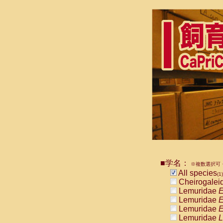
■学名：
※複数選択可・
All species
(1)
Cheirogalei
Lemuridae
E
Lemuridae
E
Lemuridae
E
Lemuridae
L