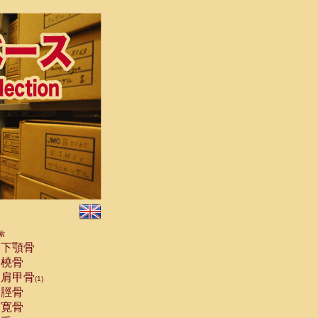
索
下顎骨
橈骨
肩甲骨
(1)
脛骨
寛骨