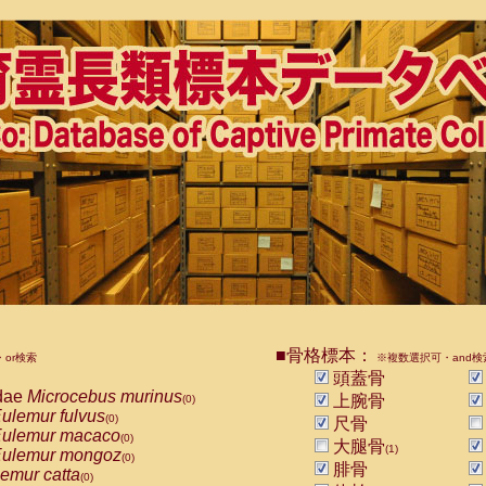
■骨格標本：
or検索
※複数選択可・and検
頭蓋骨
dae
Microcebus murinus
上腕骨
(0)
ulemur fulvus
(0)
尺骨
ulemur macaco
(0)
大腿骨
(1)
ulemur mongoz
(0)
腓骨
emur catta
(0)