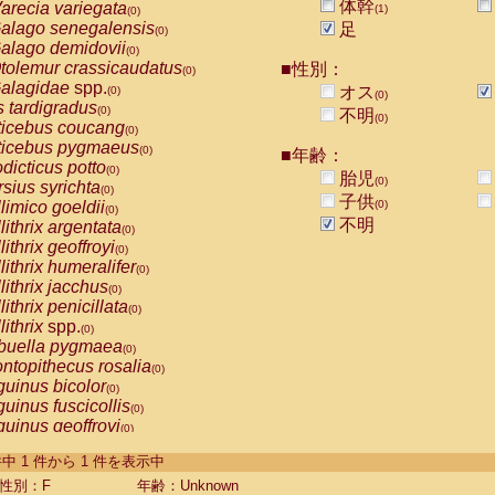
体幹
arecia variegata
(1)
(0)
alago senegalensis
足
(0)
alago demidovii
(0)
tolemur crassicaudatus
■性別：
(0)
alagidae
spp.
オス
(0)
(0)
s tardigradus
(0)
不明
(0)
ticebus coucang
(0)
ticebus pygmaeus
(0)
■年齢：
dicticus potto
(0)
胎児
(0)
rsius syrichta
(0)
子供
limico goeldii
(0)
(0)
不明
lithrix argentata
(0)
lithrix geoffroyi
(0)
lithrix humeralifer
(0)
lithrix jacchus
(0)
lithrix penicillata
(0)
lithrix
spp.
(0)
buella pygmaea
(0)
ntopithecus rosalia
(0)
uinus bicolor
(0)
uinus fuscicollis
(0)
uinus geoffroyi
(0)
uinus imperator
(0)
-1 件中 1 件から 1 件を表示中
uinus labiatus
(0)
guinus leucopus
性別：F
年齢：Unknown
(0)