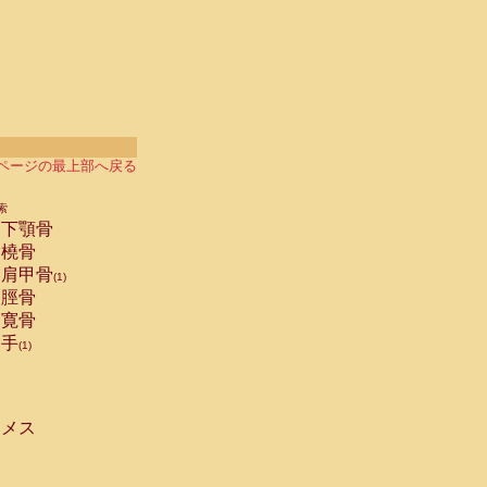
ページの最上部へ戻る
索
下顎骨
橈骨
肩甲骨
(1)
脛骨
寛骨
手
(1)
メス