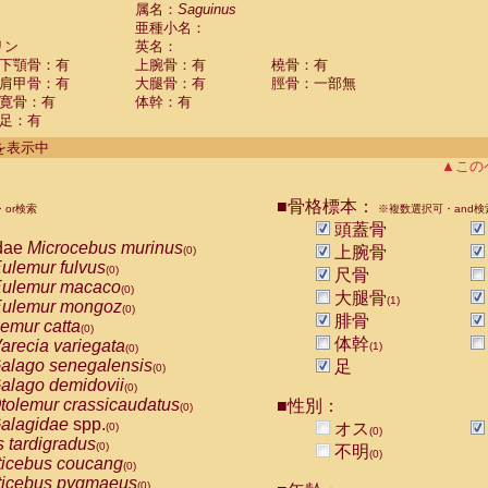
guinus midas
属名：
Saguinus
(0)
亜種小名：
guinus mystax
(0)
リン
英名：
uinus nigricollis
(1)
下顎骨：有
上腕骨：有
橈骨：有
guinus oedipus
(0)
肩甲骨：有
大腿骨：有
脛骨：一部無
uinus weddelli
(0)
寛骨：有
体幹：有
guinus
spp.
(0)
足：有
us trivirgatus
(0)
us albifrons
件を表示中
(0)
us apella
▲この
(0)
bus capucinus
(0)
us nigrivittatus
■骨格標本：
or検索
(0)
※複数選択可・and検
bus
spp.
頭蓋骨
(0)
miri boliviensis
dae
Microcebus murinus
(0)
上腕骨
(0)
miri sciureus
ulemur fulvus
(0)
(0)
尺骨
uatta caraya
ulemur macaco
(0)
(0)
大腿骨
(1)
uatta fusca
ulemur mongoz
(0)
(0)
腓骨
uatta seniculus
emur catta
(0)
(0)
uatta
spp.
体幹
arecia variegata
(0)
(1)
(0)
les belzebuth
alago senegalensis
足
(0)
(0)
les geoffroyi
alago demidovii
(0)
(0)
les paniscus
tolemur crassicaudatus
■性別：
(0)
(0)
les
spp.
alagidae
spp.
(0)
オス
(0)
(0)
othrix lagothricha
s tardigradus
(0)
(0)
不明
(0)
othrix lagothricha cana
ticebus coucang
(0)
(0)
Cacajao calvus rubicundus
ticebus pygmaeus
(0)
(0)