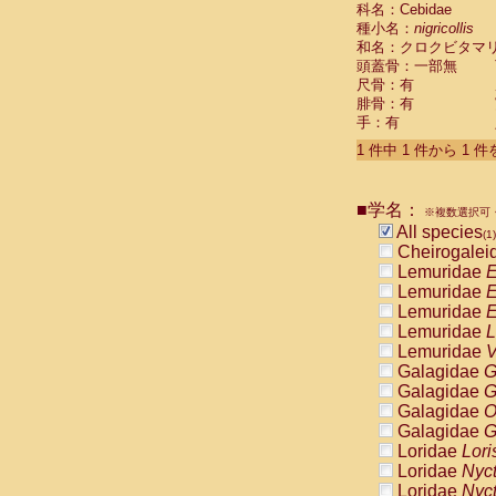
科名：Cebidae
Cebidae
Sa
種小名：
nigricollis
Cebidae
Sa
和名：クロクビタマ
Cebidae
Sag
頭蓋骨：一部無
Cebidae
Sa
尺骨：有
Cebidae
Sag
腓骨：有
Cebidae
Sa
手：有
Cebidae
Aot
Cebidae
Ceb
1 件中 1 件から 1 
Cebidae
Ceb
Cebidae
Ce
■学名：
Cebidae
Ceb
※複数選択可・
Cebidae
Ce
All species
(1)
Cebidae
Sai
Cheirogalei
Cebidae
Sai
Lemuridae
E
Atelidae
Alo
Lemuridae
E
Atelidae
Alo
Lemuridae
E
Atelidae
Alo
Lemuridae
L
Atelidae
Alo
Lemuridae
V
Atelidae
Ate
Galagidae
G
Atelidae
Ate
Galagidae
G
Atelidae
Ate
Galagidae
O
Atelidae
Ate
Galagidae
G
Atelidae
Lag
Loridae
Lori
Atelidae
Lag
Loridae
Nyc
Pitheciidae
Loridae
Nyc