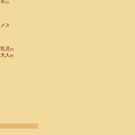
手
(1)
メス
乳児
(0)
大人
(0)