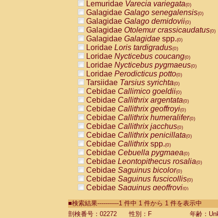
Lemuridae
Varecia variegata
(0)
Galagidae
Galago senegalensis
(0)
Galagidae
Galago demidovii
(0)
Galagidae
Otolemur crassicaudatus
(0)
Galagidae
Galagidae
spp.
(0)
Loridae
Loris tardigradus
(0)
Loridae
Nycticebus coucang
(0)
Loridae
Nycticebus pygmaeus
(0)
Loridae
Perodicticus potto
(0)
Tarsiidae
Tarsius syrichta
(0)
Cebidae
Callimico goeldii
(0)
Cebidae
Callithrix argentata
(0)
Cebidae
Callithrix geoffroyi
(0)
Cebidae
Callithrix humeralifer
(0)
Cebidae
Callithrix jacchus
(0)
Cebidae
Callithrix penicillata
(0)
Cebidae
Callithrix
spp.
(0)
Cebidae
Cebuella pygmaea
(0)
Cebidae
Leontopithecus rosalia
(0)
Cebidae
Saguinus bicolor
(0)
Cebidae
Saguinus fuscicollis
(0)
Cebidae
Saguinus geoffroyi
(0)
Cebidae
Saguinus imperator
(0)
■検索結果-----------1 件中 1 件から 1 件を表示中
Cebidae
Saguinus labiatus
(0)
Cebidae
Saguinus leucopus
剖検番号：02272
性別：F
年齢：Unk
(0)