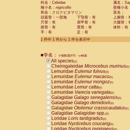
科名：Cebidae
Cebidae
Saguinus midas
属名：
Sa
(0)
種小名：
nigricollis
亜種小名
Cebidae
Saguinus mystax
(0)
和名：クロクビタマリン
英名：
Cebidae
Saguinus nigricollis
(1)
頭蓋骨：一部無
下顎骨：有
上腕骨：
Cebidae
Saguinus oedipus
(0)
尺骨：有
肩甲骨：有
大腿骨：
Cebidae
Saguinus weddelli
(0)
腓骨：有
寛骨：有
体幹：有
Cebidae
Saguinus
spp.
(0)
手：有
足：有
Cebidae
Aotus trivirgatus
(0)
Cebidae
Cebus albifrons
1 件中 1 件から 1 件を表示中
(0)
Cebidae
Cebus apella
(0)
Cebidae
Cebus capucinus
(0)
■学名：
Cebidae
Cebus nigrivittatus
※複数選択可・or検索
(0)
Cebidae
Cebus
spp.
All species
(0)
(1)
Cebidae
Saimiri boliviensis
Cheirogaleidae
Microcebus murinus
(0)
(0)
Cebidae
Saimiri sciureus
Lemuridae
Eulemur fulvus
(0)
(0)
Atelidae
Alouatta caraya
Lemuridae
Eulemur macaco
(0)
(0)
Atelidae
Alouatta fusca
Lemuridae
Eulemur mongoz
(0)
(0)
Atelidae
Alouatta seniculus
Lemuridae
Lemur catta
(0)
(0)
Atelidae
Alouatta
spp.
Lemuridae
Varecia variegata
(0)
(0)
Atelidae
Ateles belzebuth
Galagidae
Galago senegalensis
(0)
(0)
Atelidae
Ateles geoffroyi
Galagidae
Galago demidovii
(0)
(0)
Atelidae
Ateles paniscus
Galagidae
Otolemur crassicaudatus
(0)
(0)
Atelidae
Ateles
spp.
Galagidae
Galagidae
spp.
(0)
(0)
Atelidae
Lagothrix lagothricha
Loridae
Loris tardigradus
(0)
(0)
Atelidae
Lagothrix lagothricha cana
Loridae
Nycticebus coucang
(0)
(0)
Pitheciidae
Cacajao calvus rubicundu
Loridae
Nycticebus pygmaeus
(0)