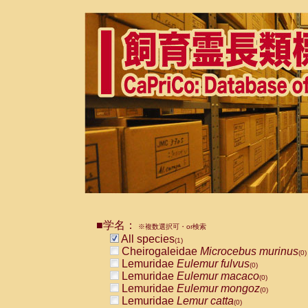
■学名：
※複数選択可・or検索
All species
(1)
Cheirogaleidae
Microcebus murinus
(0)
Lemuridae
Eulemur fulvus
(0)
Lemuridae
Eulemur macaco
(0)
Lemuridae
Eulemur mongoz
(0)
Lemuridae
Lemur catta
(0)