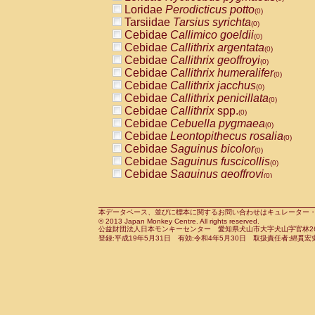
Pitheciidae
Callicebus cupreus
Loridae
Perodicticus potto
(0)
(0)
Pitheciidae
Callicebus donacophilus
Tarsiidae
Tarsius syrichta
(0
(0)
Pitheciidae
Callicebus moloch
Cebidae
Callimico goeldii
(0)
(0)
Pitheciidae
Callicebus torquatus
Cebidae
Callithrix argentata
(0)
(0)
Pitheciidae
Callicebus
spp.
Cebidae
Callithrix geoffroyi
(0)
(0)
Pitheciidae
Chiropotes satanas
Cebidae
Callithrix humeralifer
(0)
(0)
Pitheciidae
Pithecia monachus
Cebidae
Callithrix jacchus
(0)
(0)
Pitheciidae
Pithecia pithecia
Cebidae
Callithrix penicillata
(0)
(0)
Cercopithecidae
Cercocebus agilis
Cebidae
Callithrix
spp.
(0)
(0)
Cercopithecidae
Cercocebus galeritus
Cebidae
Cebuella pygmaea
(0)
Cercopithecidae
Cercocebus torquatu
Cebidae
Leontopithecus rosalia
(0)
Cercopithecidae
Cercocebus torquatus
Cebidae
Saguinus bicolor
(0)
Cercopithecidae
Cercocebus torquatu
Cebidae
Saguinus fuscicollis
(0)
Cercopithecidae
Cercocebus
hybrid
Cebidae
Saguinus geoffroyi
(0)
(0)
Cercopithecidae
Cercocebus
spp.
Cebidae
Saguinus imperator
(0)
(0)
Cercopithecidae
Lophocebus albigen
Cebidae
Saguinus labiatus
(0)
Cercopithecidae
Papio anubis
Cebidae
Saguinus leucopus
本データベース、並びに標本に関するお問い合わせはキュレーター・新宅勇太までお願い
(0)
(0)
© 2013 Japan Monkey Centre. All rights reserved.
Cercopithecidae
Papio cynocephalus
Cebidae
Saguinus midas
(
(0)
公益財団法人日本モンキーセンター 愛知県犬山市大字犬山字官林26番
Cercopithecidae
Papio hamadryas
Cebidae
Saguinus mystax
(0)
登録:平成19年5月31日 有効:令和4年5月30日 取扱責任者:綿貫宏
(0)
Cercopithecidae
Papio papio
Cebidae
Saguinus nigricollis
(0)
(1)
Cercopithecidae
Papio
spp.
Cebidae
Saguinus oedipus
(0)
(0)
Cercopithecidae
Mandrillus leucopha
Cebidae
Saguinus weddelli
(0)
Cercopithecidae
Mandrillus sphinx
Cebidae
Saguinus
spp.
(0)
(0)
Cercopithecidae
Theropithecus gelad
Cebidae
Aotus trivirgatus
(0)
Cercopithecidae
Macaca arctoides
Cebidae
Cebus albifrons
(0)
(0)