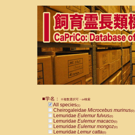
■学名：
※複数選択可・or検索
All species
(1)
Cheirogaleidae
Microcebus murinus
(0)
Lemuridae
Eulemur fulvus
(0)
Lemuridae
Eulemur macaco
(0)
Lemuridae
Eulemur mongoz
(0)
Lemuridae
Lemur catta
(0)