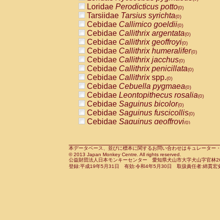
Pitheciidae
Callicebus cupreus
Loridae
Perodicticus potto
(0)
(0)
Pitheciidae
Callicebus donacophilus
Tarsiidae
Tarsius syrichta
(0
(0)
Pitheciidae
Callicebus moloch
Cebidae
Callimico goeldii
(0)
(0)
Pitheciidae
Callicebus torquatus
Cebidae
Callithrix argentata
(0)
(0)
Pitheciidae
Callicebus
spp.
Cebidae
Callithrix geoffroyi
(0)
(0)
Pitheciidae
Chiropotes satanas
Cebidae
Callithrix humeralifer
(0)
(0)
Pitheciidae
Pithecia monachus
Cebidae
Callithrix jacchus
(0)
(0)
Pitheciidae
Pithecia pithecia
Cebidae
Callithrix penicillata
(0)
(0)
Cercopithecidae
Cercocebus agilis
Cebidae
Callithrix
spp.
(0)
(0)
Cercopithecidae
Cercocebus galeritus
Cebidae
Cebuella pygmaea
(0)
Cercopithecidae
Cercocebus torquatu
Cebidae
Leontopithecus rosalia
(0)
Cercopithecidae
Cercocebus torquatus
Cebidae
Saguinus bicolor
(0)
Cercopithecidae
Cercocebus torquatu
Cebidae
Saguinus fuscicollis
(0)
Cercopithecidae
Cercocebus
hybrid
Cebidae
Saguinus geoffroyi
(0)
(0)
Cercopithecidae
Cercocebus
spp.
Cebidae
Saguinus imperator
(0)
(0)
Cercopithecidae
Lophocebus albigen
Cebidae
Saguinus labiatus
(0)
Cercopithecidae
Papio anubis
Cebidae
Saguinus leucopus
本データベース、並びに標本に関するお問い合わせはキュレーター・新宅勇太までお願い
(0)
(0)
© 2013 Japan Monkey Centre. All rights reserved.
Cercopithecidae
Papio cynocephalus
Cebidae
Saguinus midas
(
(0)
公益財団法人日本モンキーセンター 愛知県犬山市大字犬山字官林26番
Cercopithecidae
Papio hamadryas
Cebidae
Saguinus mystax
(0)
登録:平成19年5月31日 有効:令和4年5月30日 取扱責任者:綿貫宏
(0)
Cercopithecidae
Papio papio
Cebidae
Saguinus nigricollis
(0)
(1)
Cercopithecidae
Papio
spp.
Cebidae
Saguinus oedipus
(0)
(0)
Cercopithecidae
Mandrillus leucopha
Cebidae
Saguinus weddelli
(0)
Cercopithecidae
Mandrillus sphinx
Cebidae
Saguinus
spp.
(0)
(0)
Cercopithecidae
Theropithecus gelad
Cebidae
Aotus trivirgatus
(0)
Cercopithecidae
Macaca arctoides
Cebidae
Cebus albifrons
(0)
(0)