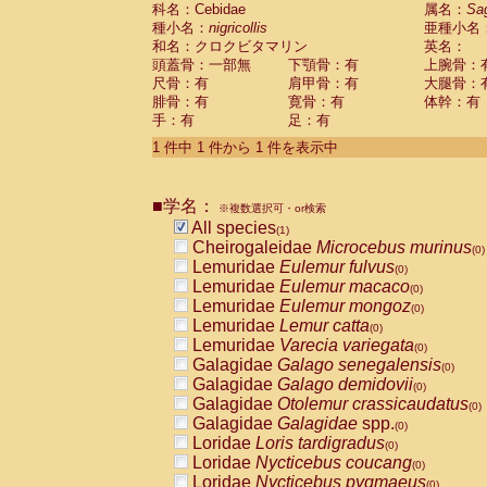
科名：Cebidae
Cebidae
Saguinus midas
属名：
Sa
(0)
種小名：
nigricollis
亜種小名
Cebidae
Saguinus mystax
(0)
和名：クロクビタマリン
英名：
Cebidae
Saguinus nigricollis
(1)
頭蓋骨：一部無
下顎骨：有
上腕骨：
Cebidae
Saguinus oedipus
(0)
尺骨：有
肩甲骨：有
大腿骨：
Cebidae
Saguinus weddelli
(0)
腓骨：有
寛骨：有
体幹：有
Cebidae
Saguinus
spp.
(0)
手：有
足：有
Cebidae
Aotus trivirgatus
(0)
Cebidae
Cebus albifrons
1 件中 1 件から 1 件を表示中
(0)
Cebidae
Cebus apella
(0)
Cebidae
Cebus capucinus
(0)
■学名：
Cebidae
Cebus nigrivittatus
※複数選択可・or検索
(0)
Cebidae
Cebus
spp.
All species
(0)
(1)
Cebidae
Saimiri boliviensis
Cheirogaleidae
Microcebus murinus
(0)
(0)
Cebidae
Saimiri sciureus
Lemuridae
Eulemur fulvus
(0)
(0)
Atelidae
Alouatta caraya
Lemuridae
Eulemur macaco
(0)
(0)
Atelidae
Alouatta fusca
Lemuridae
Eulemur mongoz
(0)
(0)
Atelidae
Alouatta seniculus
Lemuridae
Lemur catta
(0)
(0)
Atelidae
Alouatta
spp.
Lemuridae
Varecia variegata
(0)
(0)
Atelidae
Ateles belzebuth
Galagidae
Galago senegalensis
(0)
(0)
Atelidae
Ateles geoffroyi
Galagidae
Galago demidovii
(0)
(0)
Atelidae
Ateles paniscus
Galagidae
Otolemur crassicaudatus
(0)
(0)
Atelidae
Ateles
spp.
Galagidae
Galagidae
spp.
(0)
(0)
Atelidae
Lagothrix lagothricha
Loridae
Loris tardigradus
(0)
(0)
Atelidae
Lagothrix lagothricha cana
Loridae
Nycticebus coucang
(0)
(0)
Pitheciidae
Cacajao calvus rubicundu
Loridae
Nycticebus pygmaeus
(0)