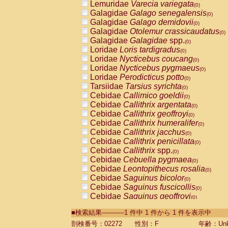
Lemuridae
Varecia variegata
(0)
Galagidae
Galago senegalensis
(0)
Galagidae
Galago demidovii
(0)
Galagidae
Otolemur crassicaudatus
(0)
Galagidae
Galagidae
spp.
(0)
Loridae
Loris tardigradus
(0)
Loridae
Nycticebus coucang
(0)
Loridae
Nycticebus pygmaeus
(0)
Loridae
Perodicticus potto
(0)
Tarsiidae
Tarsius syrichta
(0)
Cebidae
Callimico goeldii
(0)
Cebidae
Callithrix argentata
(0)
Cebidae
Callithrix geoffroyi
(0)
Cebidae
Callithrix humeralifer
(0)
Cebidae
Callithrix jacchus
(0)
Cebidae
Callithrix penicillata
(0)
Cebidae
Callithrix
spp.
(0)
Cebidae
Cebuella pygmaea
(0)
Cebidae
Leontopithecus rosalia
(0)
Cebidae
Saguinus bicolor
(0)
Cebidae
Saguinus fuscicollis
(0)
Cebidae
Saguinus geoffroyi
(0)
Cebidae
Saguinus imperator
(0)
■検索結果-----------1 件中 1 件から 1 件を表示中
Cebidae
Saguinus labiatus
(0)
Cebidae
Saguinus leucopus
剖検番号：02272
性別：F
年齢：Unk
(0)