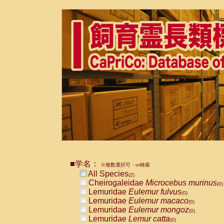
■学名：
※複数選択可・or検索
All Species
(2)
Cheirogaleidae
Microcebus murinus
(0)
Lemuridae
Eulemur fulvus
(0)
Lemuridae
Eulemur macaco
(0)
Lemuridae
Eulemur mongoz
(0)
Lemuridae
Lemur catta
(0)