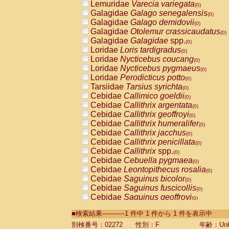
Lemuridae
Varecia variegata
(0)
Galagidae
Galago senegalensis
(0)
Galagidae
Galago demidovii
(0)
Galagidae
Otolemur crassicaudatus
(0)
Galagidae
Galagidae
spp.
(0)
Loridae
Loris tardigradus
(0)
Loridae
Nycticebus coucang
(0)
Loridae
Nycticebus pygmaeus
(0)
Loridae
Perodicticus potto
(0)
Tarsiidae
Tarsius syrichta
(0)
Cebidae
Callimico goeldii
(0)
Cebidae
Callithrix argentata
(0)
Cebidae
Callithrix geoffroyi
(0)
Cebidae
Callithrix humeralifer
(0)
Cebidae
Callithrix jacchus
(0)
Cebidae
Callithrix penicillata
(0)
Cebidae
Callithrix
spp.
(0)
Cebidae
Cebuella pygmaea
(0)
Cebidae
Leontopithecus rosalia
(0)
Cebidae
Saguinus bicolor
(0)
Cebidae
Saguinus fuscicollis
(0)
Cebidae
Saguinus geoffroyi
(0)
Cebidae
Saguinus imperator
(0)
■検索結果-----------1 件中 1 件から 1 件を表示中
Cebidae
Saguinus labiatus
(0)
Cebidae
Saguinus leucopus
剖検番号：02272
性別：F
年齢：Unk
(0)