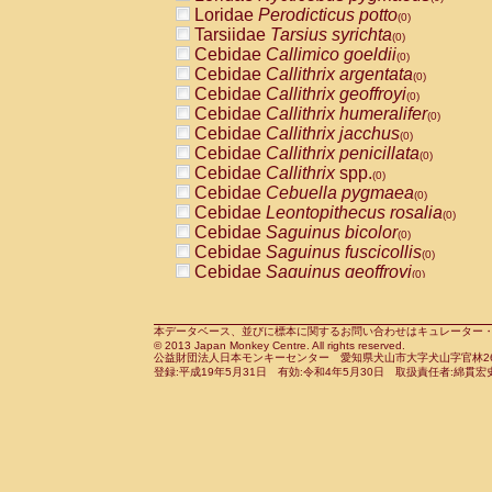
Pitheciidae
Callicebus cupreus
Loridae
Perodicticus potto
(0)
(0)
Pitheciidae
Callicebus donacophilus
Tarsiidae
Tarsius syrichta
(0
(0)
Pitheciidae
Callicebus moloch
Cebidae
Callimico goeldii
(0)
(0)
Pitheciidae
Callicebus torquatus
Cebidae
Callithrix argentata
(0)
(0)
Pitheciidae
Callicebus
spp.
Cebidae
Callithrix geoffroyi
(0)
(0)
Pitheciidae
Chiropotes satanas
Cebidae
Callithrix humeralifer
(0)
(0)
Pitheciidae
Pithecia monachus
Cebidae
Callithrix jacchus
(0)
(0)
Pitheciidae
Pithecia pithecia
Cebidae
Callithrix penicillata
(0)
(0)
Cercopithecidae
Cercocebus agilis
Cebidae
Callithrix
spp.
(0)
(0)
Cercopithecidae
Cercocebus galeritus
Cebidae
Cebuella pygmaea
(0)
Cercopithecidae
Cercocebus torquatu
Cebidae
Leontopithecus rosalia
(0)
Cercopithecidae
Cercocebus torquatus
Cebidae
Saguinus bicolor
(0)
Cercopithecidae
Cercocebus torquatu
Cebidae
Saguinus fuscicollis
(0)
Cercopithecidae
Cercocebus
hybrid
Cebidae
Saguinus geoffroyi
(0)
(0)
Cercopithecidae
Cercocebus
spp.
Cebidae
Saguinus imperator
(0)
(0)
Cercopithecidae
Lophocebus albigen
Cebidae
Saguinus labiatus
(0)
Cercopithecidae
Papio anubis
Cebidae
Saguinus leucopus
本データベース、並びに標本に関するお問い合わせはキュレーター・新宅勇太までお願い
(0)
(0)
© 2013 Japan Monkey Centre. All rights reserved.
Cercopithecidae
Papio cynocephalus
Cebidae
Saguinus midas
(
(0)
公益財団法人日本モンキーセンター 愛知県犬山市大字犬山字官林26番
Cercopithecidae
Papio hamadryas
Cebidae
Saguinus mystax
(0)
登録:平成19年5月31日 有効:令和4年5月30日 取扱責任者:綿貫宏
(0)
Cercopithecidae
Papio papio
Cebidae
Saguinus nigricollis
(0)
(1)
Cercopithecidae
Papio
spp.
Cebidae
Saguinus oedipus
(0)
(1)
Cercopithecidae
Mandrillus leucopha
Cebidae
Saguinus weddelli
(0)
Cercopithecidae
Mandrillus sphinx
Cebidae
Saguinus
spp.
(0)
(0)
Cercopithecidae
Theropithecus gelad
Cebidae
Aotus trivirgatus
(0)
Cercopithecidae
Macaca arctoides
Cebidae
Cebus albifrons
(0)
(0)