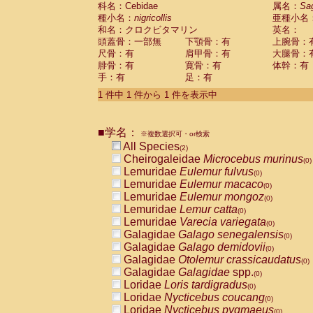
科名：Cebidae
Cebidae
Saguinus midas
属名：
Sa
(0)
種小名：
nigricollis
亜種小名
Cebidae
Saguinus mystax
(0)
和名：クロクビタマリン
英名：
Cebidae
Saguinus nigricollis
(1)
頭蓋骨：一部無
下顎骨：有
上腕骨：
Cebidae
Saguinus oedipus
(1)
尺骨：有
肩甲骨：有
大腿骨：
Cebidae
Saguinus weddelli
(0)
腓骨：有
寛骨：有
体幹：有
Cebidae
Saguinus
spp.
(0)
手：有
足：有
Cebidae
Aotus trivirgatus
(0)
Cebidae
Cebus albifrons
1 件中 1 件から 1 件を表示中
(0)
Cebidae
Cebus apella
(0)
Cebidae
Cebus capucinus
(0)
■学名：
Cebidae
Cebus nigrivittatus
※複数選択可・or検索
(0)
Cebidae
Cebus
spp.
All Species
(0)
(2)
Cebidae
Saimiri boliviensis
Cheirogaleidae
Microcebus murinus
(0)
(0)
Cebidae
Saimiri sciureus
Lemuridae
Eulemur fulvus
(0)
(0)
Atelidae
Alouatta caraya
Lemuridae
Eulemur macaco
(0)
(0)
Atelidae
Alouatta fusca
Lemuridae
Eulemur mongoz
(0)
(0)
Atelidae
Alouatta seniculus
Lemuridae
Lemur catta
(0)
(0)
Atelidae
Alouatta
spp.
Lemuridae
Varecia variegata
(0)
(0)
Atelidae
Ateles belzebuth
Galagidae
Galago senegalensis
(0)
(0)
Atelidae
Ateles geoffroyi
Galagidae
Galago demidovii
(0)
(0)
Atelidae
Ateles paniscus
Galagidae
Otolemur crassicaudatus
(0)
(0)
Atelidae
Ateles
spp.
Galagidae
Galagidae
spp.
(0)
(0)
Atelidae
Lagothrix lagothricha
Loridae
Loris tardigradus
(0)
(0)
Atelidae
Lagothrix lagothricha cana
Loridae
Nycticebus coucang
(0)
(0)
Pitheciidae
Cacajao calvus rubicundu
Loridae
Nycticebus pygmaeus
(0)