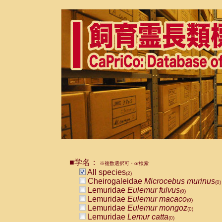
■学名：
※複数選択可・or検索
All species
(2)
Cheirogaleidae
Microcebus murinus
(0)
Lemuridae
Eulemur fulvus
(0)
Lemuridae
Eulemur macaco
(0)
Lemuridae
Eulemur mongoz
(0)
Lemuridae
Lemur catta
(0)