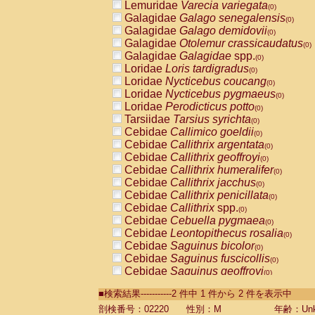
Lemuridae
Varecia variegata
(0)
Galagidae
Galago senegalensis
(0)
Galagidae
Galago demidovii
(0)
Galagidae
Otolemur crassicaudatus
(0)
Galagidae
Galagidae
spp.
(0)
Loridae
Loris tardigradus
(0)
Loridae
Nycticebus coucang
(0)
Loridae
Nycticebus pygmaeus
(0)
Loridae
Perodicticus potto
(0)
Tarsiidae
Tarsius syrichta
(0)
Cebidae
Callimico goeldii
(0)
Cebidae
Callithrix argentata
(0)
Cebidae
Callithrix geoffroyi
(0)
Cebidae
Callithrix humeralifer
(0)
Cebidae
Callithrix jacchus
(0)
Cebidae
Callithrix penicillata
(0)
Cebidae
Callithrix
spp.
(0)
Cebidae
Cebuella pygmaea
(0)
Cebidae
Leontopithecus rosalia
(0)
Cebidae
Saguinus bicolor
(0)
Cebidae
Saguinus fuscicollis
(0)
Cebidae
Saguinus geoffroyi
(0)
Cebidae
Saguinus imperator
(0)
■検索結果-----------2 件中 1 件から 2 件を表示中
Cebidae
Saguinus labiatus
(0)
Cebidae
Saguinus leucopus
剖検番号：02220
性別：M
年齢：Unk
(0)