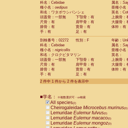
科名：Cebidae
Cebidae
Saguinus midas
属名：
Sa
(0)
種小名：
oedipus
亜種小名
Cebidae
Saguinus mystax
(0)
和名：ワタボウシパンシェ
英名：Cotto
Cebidae
Saguinus nigricollis
(1)
頭蓋骨：一部無
下顎骨：有
上腕骨：
Cebidae
Saguinus oedipus
(1)
尺骨：有
肩甲骨：有
大腿骨：
Cebidae
Saguinus weddelli
(0)
腓骨：有
寛骨：有
体幹：有
Cebidae
Saguinus
spp.
(0)
手：有
足：有
Cebidae
Aotus trivirgatus
(0)
Cebidae
Cebus albifrons
(0)
剖検番号：02272
性別：F
年齢：Unk
Cebidae
Cebus apella
科名：Cebidae
(0)
属名：
Sa
Cebidae
Cebus capucinus
種小名：
nigricollis
亜種小名
(0)
Cebidae
Cebus nigrivittatus
和名：クロクビタマリン
英名：
(0)
Cebidae
Cebus
spp.
頭蓋骨：一部無
下顎骨：有
上腕骨：
(0)
Cebidae
Saimiri boliviensis
尺骨：有
肩甲骨：有
大腿骨：
(0)
腓骨：有
Cebidae
Saimiri sciureus
寛骨：有
体幹：有
(0)
手：有
足：有
Atelidae
Alouatta caraya
(0)
Atelidae
Alouatta fusca
(0)
2 件中 1 件から 2 件を表示中
Atelidae
Alouatta seniculus
(0)
Atelidae
Alouatta
spp.
(0)
Atelidae
Ateles belzebuth
■学名：
(0)
※複数選択可・or検索
Atelidae
Ateles geoffroyi
(0)
All species
(2)
Atelidae
Ateles paniscus
(0)
Cheirogaleidae
Microcebus murinus
(0)
Atelidae
Ateles
spp.
(0)
Lemuridae
Eulemur fulvus
(0)
Atelidae
Lagothrix lagothricha
(0)
Lemuridae
Eulemur macaco
(0)
Atelidae
Lagothrix lagothricha cana
(0)
Lemuridae
Eulemur mongoz
(0)
Pitheciidae
Cacajao calvus rubicundu