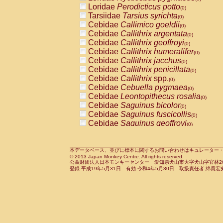
Pitheciidae
Callicebus cupreus
Loridae
Perodicticus potto
(0)
(0)
Pitheciidae
Callicebus donacophilus
Tarsiidae
Tarsius syrichta
(0
(0)
Pitheciidae
Callicebus moloch
Cebidae
Callimico goeldii
(0)
(0)
Pitheciidae
Callicebus torquatus
Cebidae
Callithrix argentata
(0)
(0)
Pitheciidae
Callicebus
spp.
Cebidae
Callithrix geoffroyi
(0)
(0)
Pitheciidae
Chiropotes satanas
Cebidae
Callithrix humeralifer
(0)
(0)
Pitheciidae
Pithecia monachus
Cebidae
Callithrix jacchus
(0)
(0)
Pitheciidae
Pithecia pithecia
Cebidae
Callithrix penicillata
(0)
(0)
Cercopithecidae
Cercocebus agilis
Cebidae
Callithrix
spp.
(0)
(0)
Cercopithecidae
Cercocebus galeritus
Cebidae
Cebuella pygmaea
(0)
Cercopithecidae
Cercocebus torquatu
Cebidae
Leontopithecus rosalia
(0)
Cercopithecidae
Cercocebus torquatus
Cebidae
Saguinus bicolor
(0)
Cercopithecidae
Cercocebus torquatu
Cebidae
Saguinus fuscicollis
(0)
Cercopithecidae
Cercocebus
hybrid
Cebidae
Saguinus geoffroyi
(0)
(0)
Cercopithecidae
Cercocebus
spp.
Cebidae
Saguinus imperator
(0)
(0)
Cercopithecidae
Lophocebus albigen
Cebidae
Saguinus labiatus
(0)
Cercopithecidae
Papio anubis
Cebidae
Saguinus leucopus
本データベース、並びに標本に関するお問い合わせはキュレーター・新宅勇太までお願い
(0)
(0)
© 2013 Japan Monkey Centre. All rights reserved.
Cercopithecidae
Papio cynocephalus
Cebidae
Saguinus midas
(
(0)
公益財団法人日本モンキーセンター 愛知県犬山市大字犬山字官林26番
Cercopithecidae
Papio hamadryas
Cebidae
Saguinus mystax
(0)
登録:平成19年5月31日 有効:令和4年5月30日 取扱責任者:綿貫宏
(0)
Cercopithecidae
Papio papio
Cebidae
Saguinus nigricollis
(0)
(0)
Cercopithecidae
Papio
spp.
Cebidae
Saguinus oedipus
(0)
(1)
Cercopithecidae
Mandrillus leucopha
Cebidae
Saguinus weddelli
(0)
Cercopithecidae
Mandrillus sphinx
Cebidae
Saguinus
spp.
(0)
(0)
Cercopithecidae
Theropithecus gelad
Cebidae
Aotus trivirgatus
(0)
Cercopithecidae
Macaca arctoides
Cebidae
Cebus albifrons
(0)
(0)