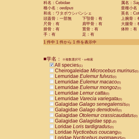
科名：Cebidae
Cebidae
Saguinus midas
属名：
Sa
(0)
種小名：
oedipus
亜種小名
Cebidae
Saguinus mystax
(0)
和名：ワタボウシパンシェ
英名：Cotto
Cebidae
Saguinus nigricollis
(0)
頭蓋骨：一部無
下顎骨：有
上腕骨：
Cebidae
Saguinus oedipus
(1)
尺骨：有
肩甲骨：有
大腿骨：
Cebidae
Saguinus weddelli
(0)
腓骨：有
寛骨：有
体幹：有
Cebidae
Saguinus
spp.
(0)
手：有
足：有
Cebidae
Aotus trivirgatus
(0)
Cebidae
Cebus albifrons
1 件中 1 件から 1 件を表示中
(0)
Cebidae
Cebus apella
(0)
Cebidae
Cebus capucinus
(0)
■学名：
Cebidae
Cebus nigrivittatus
※複数選択可・or検索
(0)
Cebidae
Cebus
spp.
All species
(0)
(1)
Cebidae
Saimiri boliviensis
Cheirogaleidae
Microcebus murinus
(0)
(0)
Cebidae
Saimiri sciureus
Lemuridae
Eulemur fulvus
(0)
(0)
Atelidae
Alouatta caraya
Lemuridae
Eulemur macaco
(0)
(0)
Atelidae
Alouatta fusca
Lemuridae
Eulemur mongoz
(0)
(0)
Atelidae
Alouatta seniculus
Lemuridae
Lemur catta
(0)
(0)
Atelidae
Alouatta
spp.
Lemuridae
Varecia variegata
(0)
(0)
Atelidae
Ateles belzebuth
Galagidae
Galago senegalensis
(0)
(0)
Atelidae
Ateles geoffroyi
Galagidae
Galago demidovii
(0)
(0)
Atelidae
Ateles paniscus
Galagidae
Otolemur crassicaudatus
(0)
(0)
Atelidae
Ateles
spp.
Galagidae
Galagidae
spp.
(0)
(0)
Atelidae
Lagothrix lagothricha
Loridae
Loris tardigradus
(0)
(0)
Atelidae
Lagothrix lagothricha cana
Loridae
Nycticebus coucang
(0)
(0)
Pitheciidae
Cacajao calvus rubicundu
Loridae
Nycticebus pygmaeus
(0)