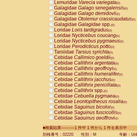
Lemuridae
Varecia variegata
(0)
Galagidae
Galago senegalensis
(0)
Galagidae
Galago demidovii
(0)
Galagidae
Otolemur crassicaudatus
(0)
Galagidae
Galagidae
spp.
(0)
Loridae
Loris tardigradus
(0)
Loridae
Nycticebus coucang
(0)
Loridae
Nycticebus pygmaeus
(0)
Loridae
Perodicticus potto
(0)
Tarsiidae
Tarsius syrichta
(0)
Cebidae
Callimico goeldii
(0)
Cebidae
Callithrix argentata
(0)
Cebidae
Callithrix geoffroyi
(0)
Cebidae
Callithrix humeralifer
(0)
Cebidae
Callithrix jacchus
(0)
Cebidae
Callithrix penicillata
(0)
Cebidae
Callithrix
spp.
(0)
Cebidae
Cebuella pygmaea
(0)
Cebidae
Leontopithecus rosalia
(0)
Cebidae
Saguinus bicolor
(0)
Cebidae
Saguinus fuscicollis
(0)
Cebidae
Saguinus geoffroyi
(0)
Cebidae
Saguinus imperator
(0)
■検索結果-----------1 件中 1 件から 1 件を表示中
Cebidae
Saguinus labiatus
(0)
Cebidae
Saguinus leucopus
剖検番号：02220
性別：M
年齢：Unk
(0)