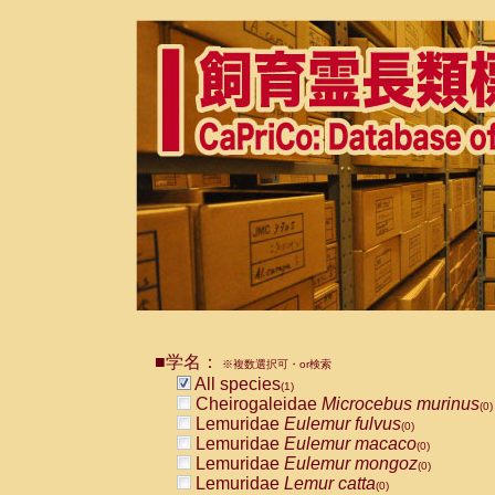
■学名：
※複数選択可・or検索
All species
(1)
Cheirogaleidae
Microcebus murinus
(0)
Lemuridae
Eulemur fulvus
(0)
Lemuridae
Eulemur macaco
(0)
Lemuridae
Eulemur mongoz
(0)
Lemuridae
Lemur catta
(0)